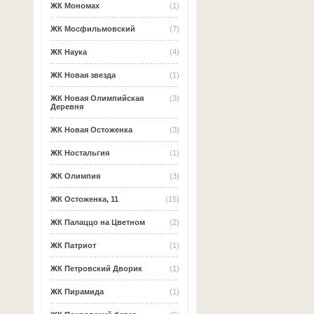
ЖК Мономах
(1)
ЖК Мосфильмовский
(7)
ЖК Наука
(4)
ЖК Новая звезда
(1)
ЖК Новая Олимпийская
(3)
Деревня
ЖК Новая Остоженка
(3)
ЖК Ностальгия
(1)
ЖК Олимпия
(3)
ЖК Остоженка, 11
(15)
ЖК Палаццо на Цветном
(2)
ЖК Патриот
(1)
ЖК Петровский Дворик
(1)
ЖК Пирамида
(1)