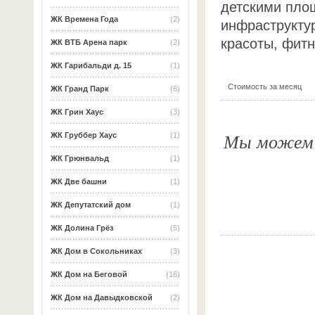
детскими пло
ЖК Времена Года
(2)
инфраструктур
красоты, фитн
ЖК ВТБ Арена парк
(2)
ЖК Гарибальди д. 15
(1)
Стоимость за месяц
ЖК Гранд Парк
(6)
ЖК Грин Хаус
(3)
Мы можем о
ЖК Груббер Хаус
(1)
ЖК Грюнвальд
(1)
ЖК Две башни
(1)
ЖК Депутатский дом
(1)
ЖК Долина Грёз
(5)
ЖК Дом в Сокольниках
(3)
ЖК Дом на Беговой
(16)
ЖК Дом на Давыдковской
(2)