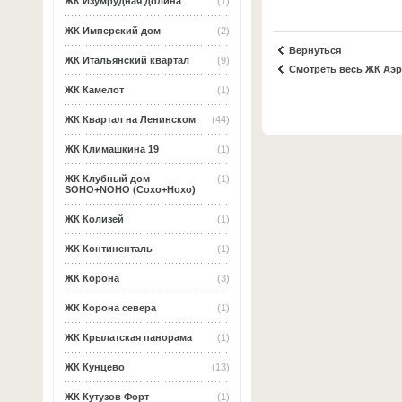
ЖК Изумрудная долина
(1)
ЖК Имперский дом
(2)
Вернуться
ЖК Итальянский квартал
(9)
Смотреть весь ЖК Аэ
ЖК Камелот
(1)
ЖК Квартал на Ленинском
(44)
ЖК Климашкина 19
(1)
ЖК Клубный дом
(1)
SOHO+NOHO (Сохо+Нохо)
ЖК Колизей
(1)
ЖК Континенталь
(1)
ЖК Корона
(3)
ЖК Корона севера
(1)
ЖК Крылатская панорама
(1)
ЖК Кунцево
(13)
ЖК Кутузов Форт
(1)