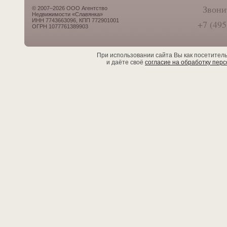
Звони
© 2007–2026 ООО Агентство
Недвижимости «Славянка»
ИНН 7743663096, КПП 772901001
+7 (495
ОГРН 1077761389903
При использовании сайта Вы как посетител
и даёте своё
согласие на обработку пер