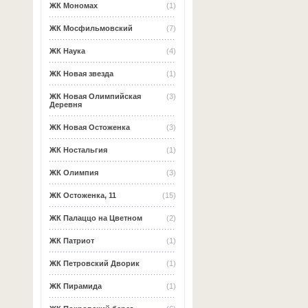
ЖК Мономах
(1)
ЖК Мосфильмовский
(7)
ЖК Наука
(4)
ЖК Новая звезда
(1)
ЖК Новая Олимпийская
(3)
Деревня
ЖК Новая Остоженка
(3)
ЖК Ностальгия
(1)
ЖК Олимпия
(3)
ЖК Остоженка, 11
(15)
ЖК Палаццо на Цветном
(2)
ЖК Патриот
(1)
ЖК Петровский Дворик
(1)
ЖК Пирамида
(1)