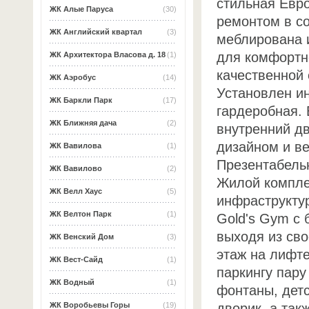
стильная Евр
ЖК Алые Паруса
(30)
ремонтом в с
ЖК Английский квартал
(3)
меблирована 
для комфортн
ЖК Архитектора Власова д. 18
(1)
качественной 
ЖК Аэробус
(14)
Установлен ин
ЖК Баркли Парк
(17)
гардеробная. 
ЖК Ближняя дача
(2)
внутренний д
дизайном и ве
ЖК Вавилова
(1)
Презентабель
ЖК Вавилово
(2)
Жилой компле
ЖК Велл Хаус
(5)
инфраструктур
ЖК Велтон Парк
(1)
Gold's Gym с 
выходя из сво
ЖК Венский Дом
(3)
этаж на лифт
ЖК Вест-Сайд
(1)
паркингу пару
ЖК Водный
(1)
фонтаны, дет
дворик, а так
ЖК Воробьевы Горы
(19)