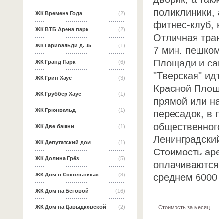
поликлиники, 
ЖК Времена Года
(2)
фитнес-клуб, 
ЖК ВТБ Арена парк
(2)
Отличная тра
ЖК Гарибальди д. 15
(1)
7 мин. пешком
Площади и са
ЖК Гранд Парк
(6)
"Тверская" ид
ЖК Грин Хаус
(3)
Красной Площ
ЖК Груббер Хаус
(1)
прямой или на
ЖК Грюнвальд
(1)
пересадок, в 
общественного
ЖК Две башни
(1)
Ленинградский
ЖК Депутатский дом
(1)
Стоимость ар
ЖК Долина Грёз
(5)
оплачиваются 
ЖК Дом в Сокольниках
(3)
среднем 6000 
ЖК Дом на Беговой
(16)
ЖК Дом на Давыдковской
(2)
Стоимость за месяц