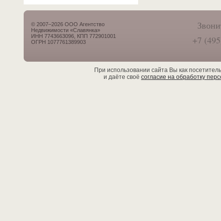
Звони
© 2007–2026 ООО Агентство
Недвижимости «Славянка»
ИНН 7743663096, КПП 772901001
+7 (495
ОГРН 1077761389903
При использовании сайта Вы как посетител
и даёте своё
согласие на обработку пер