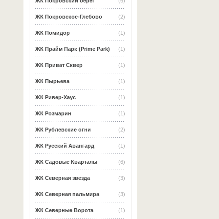
ЖК Покровский берег
(6)
ЖК Покровское-Глебово
(2)
ЖК Помидор
(1)
ЖК Прайм Парк (Prime Park)
(1)
ЖК Приват Сквер
(1)
ЖК Пырьева
(1)
ЖК Ривер-Хаус
(1)
ЖК Розмарин
(1)
ЖК Рублевские огни
(2)
ЖК Русский Авангард
(1)
ЖК Садовые Кварталы
(6)
ЖК Северная звезда
(3)
ЖК Северная пальмира
(3)
ЖК Северные Ворота
(1)