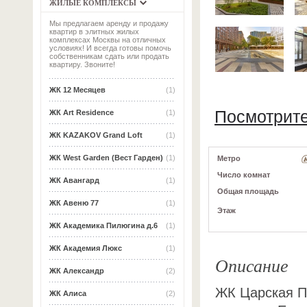
ЖИЛЫЕ КОМПЛЕКСЫ
Мы предлагаем аренду и продажу
квартир в элитных жилых
комплексах Москвы на отличных
условиях! И всегда готовы помочь
собственникам сдать или продать
квартиру. Звоните!
ЖК 12 Месяцев
(1)
Посмотрит
ЖК Art Residence
(1)
ЖК KAZAKOV Grand Loft
(1)
ЖК West Garden (Вест Гарден)
(1)
Метро
Число комнат
ЖК Авангард
(1)
Общая площадь
ЖК Авеню 77
(1)
Этаж
ЖК Академика Пилюгина д.6
(1)
ЖК Академия Люкс
(1)
Описание
ЖК Александр
(2)
ЖК Царская П
ЖК Алиса
(2)