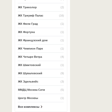
ЖК Триколор
(2)
ЖК Триумф Палас
(16)
ЖК Фили Град
(1)
ЖК Фортуна
(1)
ЖК Французский дом
(1)
ЖК Чемпион Парк
(1)
ЖК Четыре Ветра
(4)
ЖК Шмитовский
(1)
ЖК Шуваловский
(9)
ЖК Эдельвейс
(3)
ММДЦ Москва Сити
(5)
Центр Москвы
(1)
Все комплексы