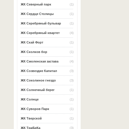
ЖК Северный парк
(1)
ЖК Сердце Столицы
(1)
ЖК Серебряный бульвар
(1)
ЖК Серебряный квартет
(4)
ЖК Скай Форт
(1)
ЖК Сколков бор
(1)
ЖК Смоленская застава
(4)
ЖК Созвездие Капитал
(3)
ЖК Соколиное гнездо
(3)
ЖК Солнечный берег
(1)
ЖК Солнце
(1)
ЖК Суворов Парк
(1)
ЖК Тверской
(1)
ЖК ТриБеКа
(3)