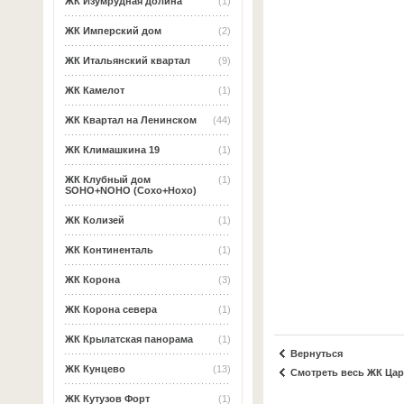
ЖК Изумрудная долина
(1)
ЖК Имперский дом
(2)
ЖК Итальянский квартал
(9)
ЖК Камелот
(1)
ЖК Квартал на Ленинском
(44)
ЖК Климашкина 19
(1)
ЖК Клубный дом
(1)
SOHO+NOHO (Сохо+Нохо)
ЖК Колизей
(1)
ЖК Континенталь
(1)
ЖК Корона
(3)
ЖК Корона севера
(1)
ЖК Крылатская панорама
(1)
Вернуться
ЖК Кунцево
(13)
Смотреть весь ЖК Ца
ЖК Кутузов Форт
(1)