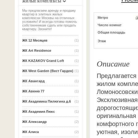
ЖИЛЫЕ КОМПЛЕКСЫ
Мы предлагаем аренду и продажу
квартир в элитных жилых
Метро
комплексах Москвы на отличных
условиях! И всегда готовы помочь
Число комнат
собственникам сдать или продать
квартиру. Звоните!
Общая площадь
ЖК 12 Месяцев
(1)
Этаж
ЖК Art Residence
(1)
Описание
ЖК KAZAKOV Grand Loft
(1)
ЖК West Garden (Вест Гарден)
(1)
Предлагается 
ЖК Авангард
(1)
жилом компле
Ломоносовский 
ЖК Авеню 77
(1)
Эксклюзивная
ЖК Академика Пилюгина д.6
(1)
дорогостоящи
ЖК Академия Люкс
(1)
оригинальная 
ЖК Александр
(2)
комфортного 
уютная, изоли
ЖК Алиса
(2)