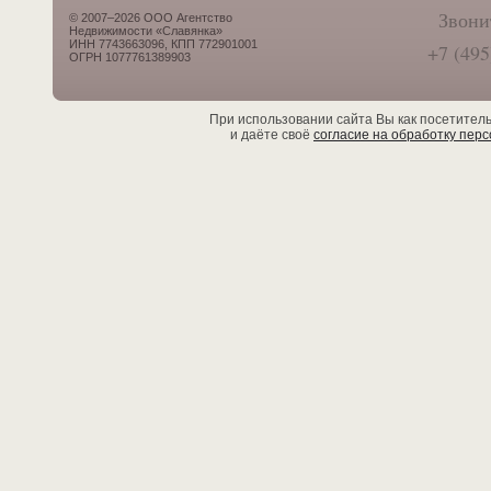
Звони
© 2007–2026 ООО Агентство
Недвижимости «Славянка»
ИНН 7743663096, КПП 772901001
+7 (495
ОГРН 1077761389903
При использовании сайта Вы как посетител
и даёте своё
согласие на обработку пер