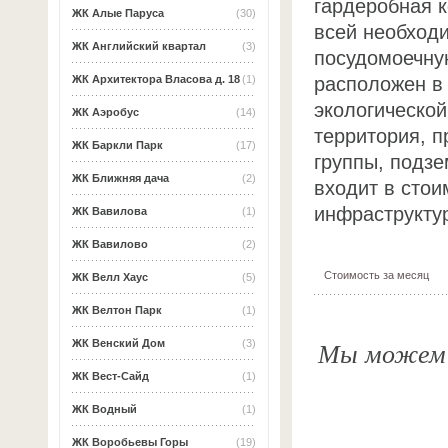
гардеробная 
ЖК Алые Паруса
(30)
всей необход
ЖК Английский квартал
(3)
посудомоечну
расположен в
ЖК Архитектора Власова д. 18
(1)
экологической
ЖК Аэробус
(14)
территория, п
ЖК Баркли Парк
(17)
группы, подзе
ЖК Ближняя дача
(2)
входит в стои
инфраструктур
ЖК Вавилова
(1)
ЖК Вавилово
(2)
Стоимость за месяц
ЖК Велл Хаус
(5)
ЖК Велтон Парк
(1)
Мы можем о
ЖК Венский Дом
(3)
ЖК Вест-Сайд
(1)
ЖК Водный
(1)
ЖК Воробьевы Горы
(19)