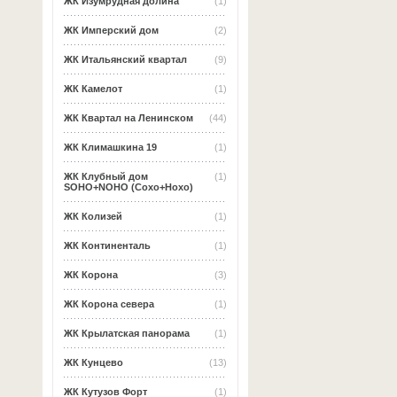
ЖК Изумрудная долина
(1)
ЖК Имперский дом
(2)
ЖК Итальянский квартал
(9)
ЖК Камелот
(1)
ЖК Квартал на Ленинском
(44)
ЖК Климашкина 19
(1)
ЖК Клубный дом
(1)
SOHO+NOHO (Сохо+Нохо)
ЖК Колизей
(1)
ЖК Континенталь
(1)
ЖК Корона
(3)
ЖК Корона севера
(1)
ЖК Крылатская панорама
(1)
ЖК Кунцево
(13)
ЖК Кутузов Форт
(1)