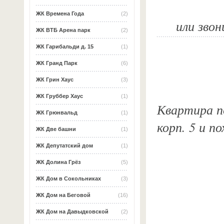
ЖК Времена Года
(2)
или звон
ЖК ВТБ Арена парк
(2)
ЖК Гарибальди д. 15
(1)
ЖК Гранд Парк
(6)
ЖК Грин Хаус
(3)
ЖК Груббер Хаус
(1)
Квартира по
ЖК Грюнвальд
(1)
корп. 5 и п
ЖК Две башни
(1)
ЖК Депутатский дом
(1)
ЖК Долина Грёз
(5)
ЖК Дом в Сокольниках
(3)
ЖК Дом на Беговой
(16)
ЖК Дом на Давыдковской
(2)