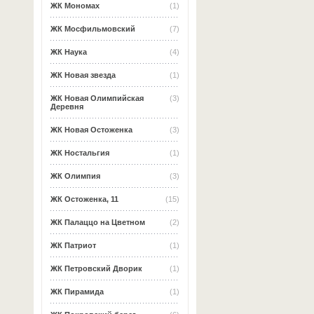
ЖК Мономах
(1)
ЖК Мосфильмовский
(7)
ЖК Наука
(4)
ЖК Новая звезда
(1)
ЖК Новая Олимпийская
(3)
Деревня
ЖК Новая Остоженка
(3)
ЖК Ностальгия
(1)
ЖК Олимпия
(3)
ЖК Остоженка, 11
(15)
ЖК Палаццо на Цветном
(2)
ЖК Патриот
(1)
ЖК Петровский Дворик
(1)
ЖК Пирамида
(1)