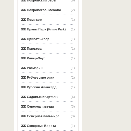
ЖК Покровский берег
(6)
ЖК Покровское-Глебово
(2)
ЖК Помидор
(1)
ЖК Прайм Парк (Prime Park)
(1)
ЖК Приват Сквер
(1)
ЖК Пырьева
(1)
ЖК Ривер-Хаус
(1)
ЖК Розмарин
(1)
ЖК Рублевские огни
(2)
ЖК Русский Авангард
(1)
ЖК Садовые Кварталы
(6)
ЖК Северная звезда
(3)
ЖК Северная пальмира
(3)
ЖК Северные Ворота
(1)