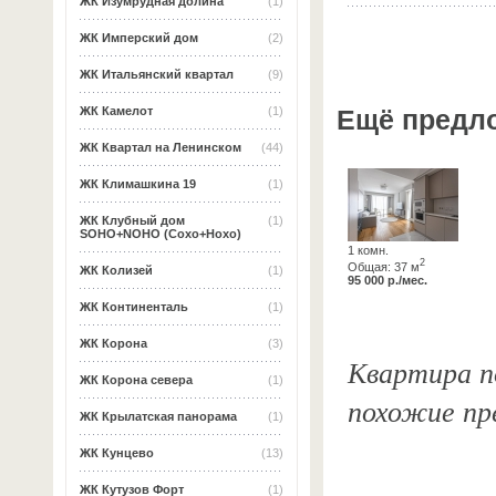
ЖК Изумрудная долина
(1)
ЖК Имперский дом
(2)
ЖК Итальянский квартал
(9)
Ещё предл
ЖК Камелот
(1)
ЖК Квартал на Ленинском
(44)
ЖК Климашкина 19
(1)
ЖК Клубный дом
(1)
SOHO+NOHO (Сохо+Нохо)
1 комн.
2
Общая: 37 м
ЖК Колизей
(1)
95 000 р./мес.
ЖК Континенталь
(1)
ЖК Корона
(3)
Квартира п
ЖК Корона севера
(1)
похожие пр
ЖК Крылатская панорама
(1)
ЖК Кунцево
(13)
ЖК Кутузов Форт
(1)