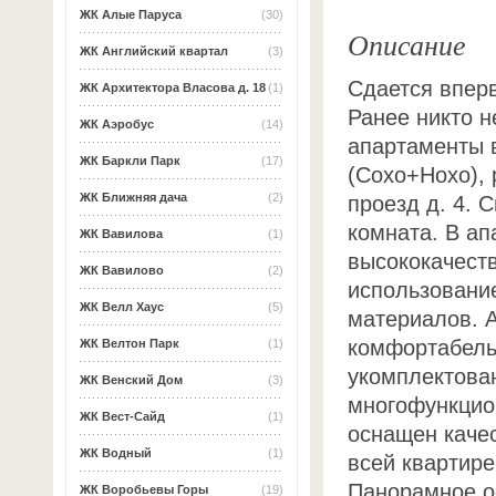
ЖК Алые Паруса
(30)
Описание
ЖК Английский квартал
(3)
Сдается вперв
ЖК Архитектора Власова д. 18
(1)
Ранее никто н
ЖК Аэробус
(14)
апартаменты
ЖК Баркли Парк
(17)
(Сохо+Нохо),
ЖК Ближняя дача
(2)
проезд д. 4. 
комната. В а
ЖК Вавилова
(1)
высококачест
ЖК Вавилово
(2)
использовани
ЖК Велл Хаус
(5)
материалов. 
комфортабель
ЖК Велтон Парк
(1)
укомплектова
ЖК Венский Дом
(3)
многофункцио
ЖК Вест-Сайд
(1)
оснащен качес
ЖК Водный
(1)
всей квартире
Панорамное о
ЖК Воробьевы Горы
(19)