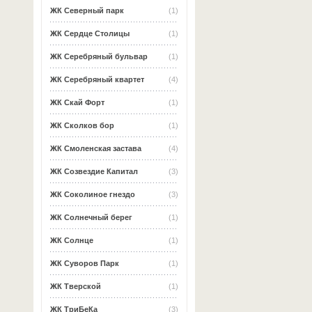
ЖК Северный парк
(1)
ЖК Сердце Столицы
(1)
ЖК Серебряный бульвар
(1)
ЖК Серебряный квартет
(4)
ЖК Скай Форт
(1)
ЖК Сколков бор
(1)
ЖК Смоленская застава
(4)
ЖК Созвездие Капитал
(3)
ЖК Соколиное гнездо
(3)
ЖК Солнечный берег
(1)
ЖК Солнце
(1)
ЖК Суворов Парк
(1)
ЖК Тверской
(1)
ЖК ТриБеКа
(3)