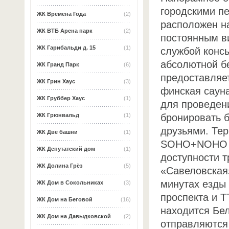
городскими п
ЖК Времена Года
(2)
расположен н
ЖК ВТБ Арена парк
(2)
постоянным в
ЖК Гарибальди д. 15
(1)
службой консь
абсолютной б
ЖК Гранд Парк
(6)
предоставляет
ЖК Грин Хаус
(3)
финская сауна
ЖК Груббер Хаус
(1)
для проведен
бронировать б
ЖК Грюнвальд
(1)
друзьями. Те
ЖК Две башни
(1)
SOHO+NOHO оч
ЖК Депутатский дом
(1)
доступности т
ЖК Долина Грёз
(5)
«Савеловская
минутах езды 
ЖК Дом в Сокольниках
(3)
проспекта и Т
ЖК Дом на Беговой
(16)
находится Бел
ЖК Дом на Давыдковской
(2)
отправляются