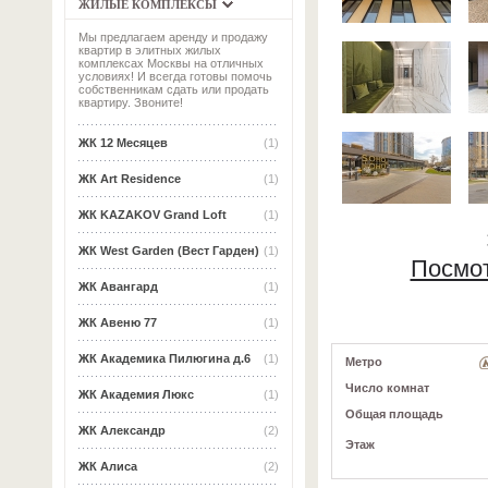
ЖИЛЫЕ КОМПЛЕКСЫ
Мы предлагаем аренду и продажу
квартир в элитных жилых
комплексах Москвы на отличных
условиях! И всегда готовы помочь
собственникам сдать или продать
квартиру. Звоните!
ЖК 12 Месяцев
(1)
ЖК Art Residence
(1)
ЖК KAZAKOV Grand Loft
(1)
ЖК West Garden (Вест Гарден)
(1)
Посмот
ЖК Авангард
(1)
ЖК Авеню 77
(1)
ЖК Академика Пилюгина д.6
(1)
Метро
Число комнат
ЖК Академия Люкс
(1)
Общая площадь
ЖК Александр
(2)
Этаж
ЖК Алиса
(2)