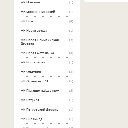
ЖК Мономах
(1)
ЖК Мосфильмовский
(7)
ЖК Наука
(4)
ЖК Новая звезда
(1)
ЖК Новая Олимпийская
(3)
Деревня
ЖК Новая Остоженка
(3)
ЖК Ностальгия
(1)
ЖК Олимпия
(3)
ЖК Остоженка, 11
(15)
ЖК Палаццо на Цветном
(2)
ЖК Патриот
(1)
ЖК Петровский Дворик
(1)
ЖК Пирамида
(1)