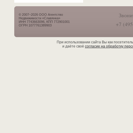
Звони
© 2007–2026 ООО Агентство
Недвижимости «Славянка»
ИНН 7743663096, КПП 772901001
+7 (495
ОГРН 1077761389903
При использовании сайта Вы как посетител
и даёте своё
согласие на обработку пер