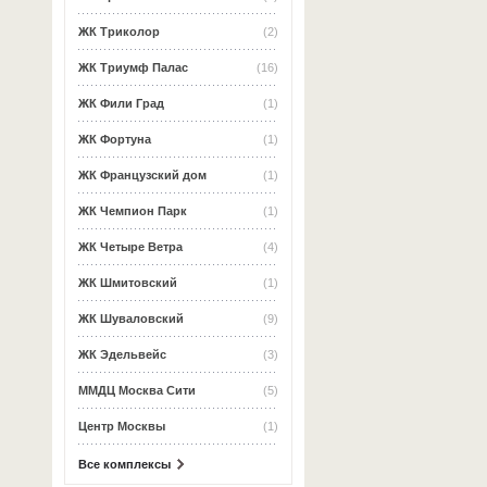
ЖК Триколор
(2)
ЖК Триумф Палас
(16)
ЖК Фили Град
(1)
ЖК Фортуна
(1)
ЖК Французский дом
(1)
ЖК Чемпион Парк
(1)
ЖК Четыре Ветра
(4)
ЖК Шмитовский
(1)
ЖК Шуваловский
(9)
ЖК Эдельвейс
(3)
ММДЦ Москва Сити
(5)
Центр Москвы
(1)
Все комплексы