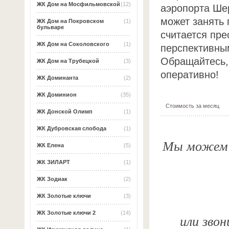
ЖК Дом на Мосфильмовской
(12)
аэропорта Ше
может занять 
ЖК Дом на Покровском
(1)
бульваре
считается пр
ЖК Дом на Соколовского
(1)
перспективны
Обращайтесь,
ЖК Дом на Трубецкой
(3)
оперативно!
ЖК Доминанта
(2)
ЖК Доминион
(35)
Стоимость за месяц
ЖК Донской Олимп
(1)
ЖК Дубровская слобода
(1)
Мы можем о
ЖК Елена
(5)
ЖК ЗИЛАРТ
(1)
ЖК Зодиак
(2)
ЖК Золотые ключи
(3)
ЖК Золотые ключи 2
(14)
или звон