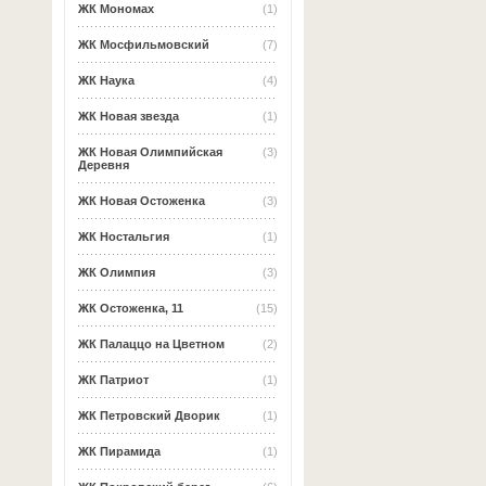
ЖК Мономах
(1)
ЖК Мосфильмовский
(7)
ЖК Наука
(4)
ЖК Новая звезда
(1)
ЖК Новая Олимпийская
(3)
Деревня
ЖК Новая Остоженка
(3)
ЖК Ностальгия
(1)
ЖК Олимпия
(3)
ЖК Остоженка, 11
(15)
ЖК Палаццо на Цветном
(2)
ЖК Патриот
(1)
ЖК Петровский Дворик
(1)
ЖК Пирамида
(1)