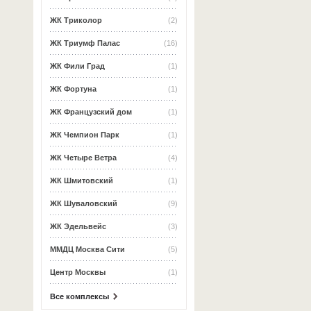
ЖК Триколор
(2)
ЖК Триумф Палас
(16)
ЖК Фили Град
(1)
ЖК Фортуна
(1)
ЖК Французский дом
(1)
ЖК Чемпион Парк
(1)
ЖК Четыре Ветра
(4)
ЖК Шмитовский
(1)
ЖК Шуваловский
(9)
ЖК Эдельвейс
(3)
ММДЦ Москва Сити
(5)
Центр Москвы
(1)
Все комплексы