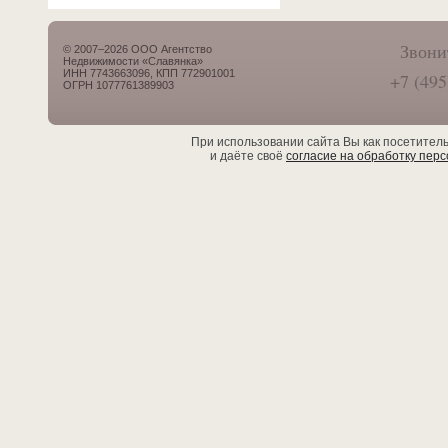
Звони
© 2007–2026 ООО Агентство
Недвижимости «Славянка»
ИНН 7743663096, КПП 772901001
+7 (495
ОГРН 1077761389903
При использовании сайта Вы как посетител
и даёте своё
согласие на обработку пер