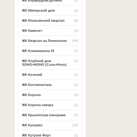
ЖК Изумрудная долина
(1)
ЖК Имперский дом
(2)
ЖК Итальянский квартал
(9)
ЖК Камелот
(1)
ЖК Квартал на Ленинском
(44)
ЖК Климашкина 19
(1)
ЖК Клубный дом
(1)
SOHO+NOHO (Сохо+Нохо)
ЖК Колизей
(1)
ЖК Континенталь
(1)
ЖК Корона
(3)
ЖК Корона севера
(1)
ЖК Крылатская панорама
(1)
ЖК Кунцево
(13)
ЖК Кутузов Форт
(1)