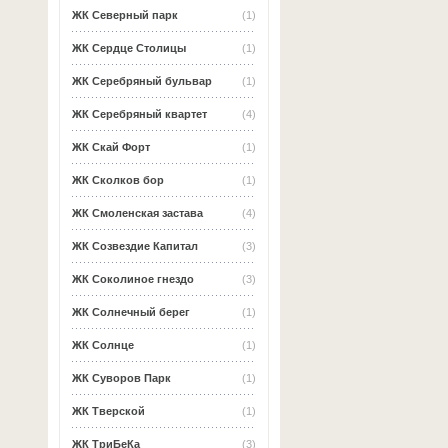
ЖК Северный парк
(1)
ЖК Сердце Столицы
(1)
ЖК Серебряный бульвар
(1)
ЖК Серебряный квартет
(4)
ЖК Скай Форт
(1)
ЖК Сколков бор
(1)
ЖК Смоленская застава
(4)
ЖК Созвездие Капитал
(3)
ЖК Соколиное гнездо
(3)
ЖК Солнечный берег
(1)
ЖК Солнце
(1)
ЖК Суворов Парк
(1)
ЖК Тверской
(1)
ЖК ТриБеКа
(3)