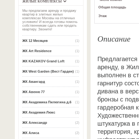
ЖИЛЫЕ КОМПЛЕКСЫ
Общая площадь
Мы предлагаем аренду и продажу
квартир в элитных жилых
Этаж
комплексах Москвы на отличных
условиях! И всегда готовы помочь
собственникам сдать или продать
квартиру. Звоните!
Описание
ЖК 12 Месяцев
(1)
ЖК Art Residence
(1)
Предлагается 
ЖК KAZAKOV Grand Loft
(1)
аренду, в Жи
ЖК West Garden (Вест Гарден)
(1)
выполнен в ст
гарнитур сост
ЖК Авангард
(1)
дивана в верс
ЖК Авеню 77
(1)
бронзы с под
ЖК Академика Пилюгина д.6
(1)
гардеробная к
ЖК Академия Люкс
(1)
Художественны
штукатурка в 
ЖК Александр
(2)
территория, к
ЖК Алиса
(2)