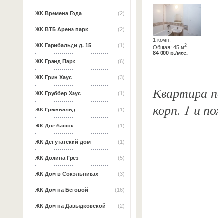
ЖК Времена Года
(2)
ЖК ВТБ Арена парк
(2)
1 комн.
ЖК Гарибальди д. 15
(1)
2
Общая: 45 м
84 000 р./мес.
ЖК Гранд Парк
(6)
ЖК Грин Хаус
(3)
Квартира по
ЖК Груббер Хаус
(1)
корп. 1 и п
ЖК Грюнвальд
(1)
ЖК Две башни
(1)
ЖК Депутатский дом
(1)
ЖК Долина Грёз
(5)
ЖК Дом в Сокольниках
(3)
ЖК Дом на Беговой
(16)
ЖК Дом на Давыдковской
(2)