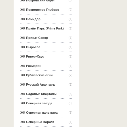
ЖК Покровский берег
(6)
ЖК Покровское-Глебово
(2)
ЖК Помидор
(1)
ЖК Прайм Парк (Prime Park)
(1)
ЖК Приват Сквер
(1)
ЖК Пырьева
(1)
ЖК Ривер-Хаус
(1)
ЖК Розмарин
(1)
ЖК Рублевские огни
(2)
ЖК Русский Авангард
(1)
ЖК Садовые Кварталы
(6)
ЖК Северная звезда
(3)
ЖК Северная пальмира
(3)
ЖК Северные Ворота
(1)