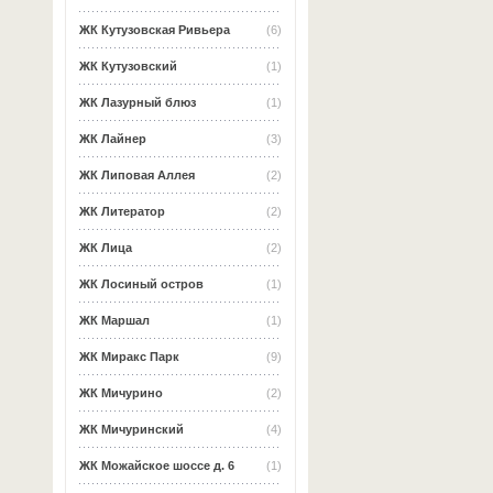
ЖК Кутузовская Ривьера
(6)
ЖК Кутузовский
(1)
ЖК Лазурный блюз
(1)
ЖК Лайнер
(3)
ЖК Липовая Аллея
(2)
ЖК Литератор
(2)
ЖК Лица
(2)
ЖК Лосиный остров
(1)
ЖК Маршал
(1)
ЖК Миракс Парк
(9)
ЖК Мичурино
(2)
ЖК Мичуринский
(4)
ЖК Можайское шоссе д. 6
(1)