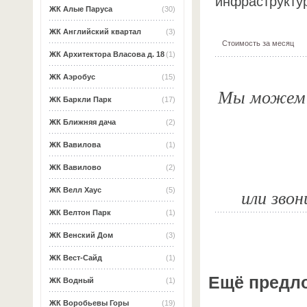
инфраструкту
ЖК Алые Паруса
(30)
ЖК Английский квартал
(3)
Стоимость за месяц
ЖК Архитектора Власова д. 18
(1)
ЖК Аэробус
(15)
Мы можем о
ЖК Баркли Парк
(17)
ЖК Ближняя дача
(2)
ЖК Вавилова
(1)
ЖК Вавилово
(2)
или звон
ЖК Велл Хаус
(5)
ЖК Велтон Парк
(1)
ЖК Венский Дом
(3)
ЖК Вест-Сайд
(1)
Ещё предл
ЖК Водный
(1)
ЖК Воробьевы Горы
(19)