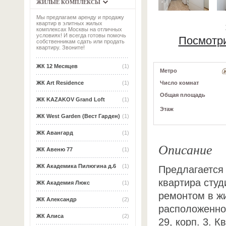
ЖИЛЫЕ КОМПЛЕКСЫ
Мы предлагаем аренду и продажу
квартир в элитных жилых
комплексах Москвы на отличных
условиях! И всегда готовы помочь
Посмотри
собственникам сдать или продать
квартиру. Звоните!
ЖК 12 Месяцев
(1)
Метро
Число комнат
ЖК Art Residence
(1)
Общая площадь
ЖК KAZAKOV Grand Loft
(1)
Этаж
ЖК West Garden (Вест Гарден)
(1)
ЖК Авангард
(1)
Описание
ЖК Авеню 77
(1)
ЖК Академика Пилюгина д.6
(1)
Предлагается
квартира сту
ЖК Академия Люкс
(1)
ремонтом в ж
ЖК Александр
(2)
расположенном
ЖК Алиса
(2)
29, корп. 3. 