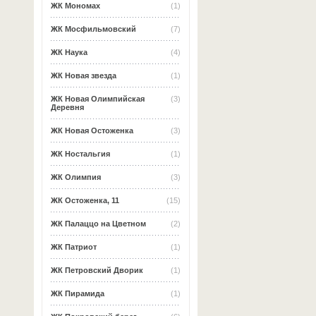
ЖК Мономах
(1)
ЖК Мосфильмовский
(7)
ЖК Наука
(4)
ЖК Новая звезда
(1)
ЖК Новая Олимпийская
(3)
Деревня
ЖК Новая Остоженка
(3)
ЖК Ностальгия
(1)
ЖК Олимпия
(3)
ЖК Остоженка, 11
(15)
ЖК Палаццо на Цветном
(2)
ЖК Патриот
(1)
ЖК Петровский Дворик
(1)
ЖК Пирамида
(1)