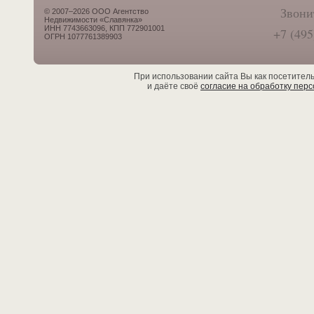
Звони
© 2007–2026 ООО Агентство
Недвижимости «Славянка»
ИНН 7743663096, КПП 772901001
+7 (495
ОГРН 1077761389903
При использовании сайта Вы как посетител
и даёте своё
согласие на обработку пер