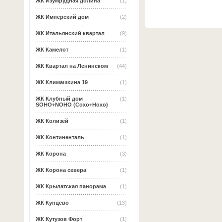
ЖК Изумрудная долина
(1)
ЖК Имперский дом
(2)
ЖК Итальянский квартал
(9)
ЖК Камелот
(1)
ЖК Квартал на Ленинском
(44)
ЖК Климашкина 19
(1)
ЖК Клубный дом
(1)
SOHO+NOHO (Сохо+Нохо)
ЖК Колизей
(1)
ЖК Континенталь
(1)
ЖК Корона
(3)
ЖК Корона севера
(1)
ЖК Крылатская панорама
(1)
ЖК Кунцево
(13)
ЖК Кутузов Форт
(1)