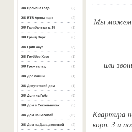
ЖК Времена Года
(2)
ЖК ВТБ Арена парк
(2)
Мы можем о
ЖК Гарибальди д. 15
(1)
ЖК Гранд Парк
(6)
ЖК Грин Хаус
(3)
ЖК Груббер Хаус
(1)
или звон
ЖК Грюнвальд
(1)
ЖК Две башни
(1)
ЖК Депутатский дом
(1)
ЖК Долина Грёз
(5)
ЖК Дом в Сокольниках
(3)
Квартира по
ЖК Дом на Беговой
(16)
корп. 3 и п
ЖК Дом на Давыдковской
(2)