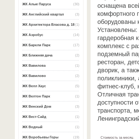
оснащена все
ЖК Алые Паруса
(30)
комфортного 
ЖК Английский квартал
(3)
оборудованы 
ЖК Архитектора Власова д. 18
(1)
Установлены:
ЖК Аэробус
(14)
гардеробная 
комплекс с ра
ЖК Баркли Парк
(17)
подземный пар
ЖК Ближняя дача
(2)
ресторан, дет
ЖК Вавилова
(1)
дворик, а так
ЖК Вавилово
(2)
поликлиники, 
фитнес-клуб, 
ЖК Велл Хаус
(5)
Отличная тра
ЖК Велтон Парк
(1)
доступности о
ЖК Венский Дом
(3)
транспорта, м
ЖК Вест-Сайд
(1)
Ленинградский
ЖК Водный
(1)
ЖК Воробьевы Горы
(19)
Стоимость за месяц