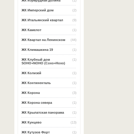
ЖК Изумрудная долина
(1)
ЖК Имперский дом
(2)
ЖК Итальянский квартал
(9)
ЖК Камелот
(1)
ЖК Квартал на Ленинском
(44)
ЖК Климашкина 19
(1)
ЖК Клубный дом
(1)
SOHO+NOHO (Сохо+Нохо)
ЖК Колизей
(1)
ЖК Континенталь
(1)
ЖК Корона
(3)
ЖК Корона севера
(1)
ЖК Крылатская панорама
(1)
ЖК Кунцево
(13)
ЖК Кутузов Форт
(1)