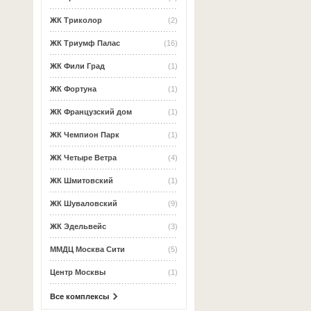
ЖК Триколор
(2)
ЖК Триумф Палас
(16)
ЖК Фили Град
(1)
ЖК Фортуна
(1)
ЖК Французский дом
(1)
ЖК Чемпион Парк
(1)
ЖК Четыре Ветра
(4)
ЖК Шмитовский
(1)
ЖК Шуваловский
(9)
ЖК Эдельвейс
(3)
ММДЦ Москва Сити
(5)
Центр Москвы
(1)
Все комплексы