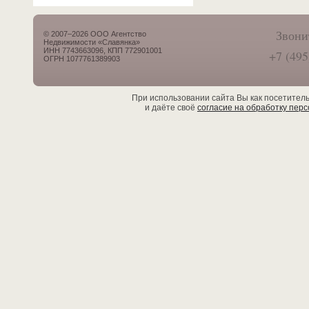
Звони
© 2007–2026 ООО Агентство
Недвижимости «Славянка»
ИНН 7743663096, КПП 772901001
+7 (495
ОГРН 1077761389903
При использовании сайта Вы как посетител
и даёте своё
согласие на обработку пер