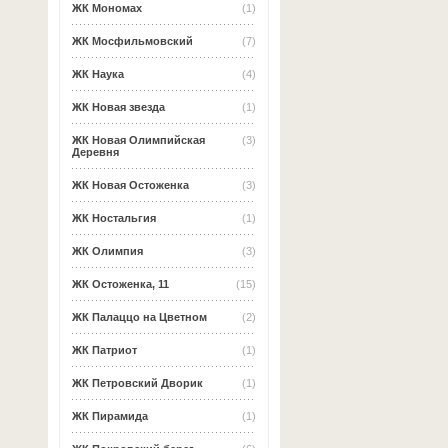
ЖК Мономах
(1)
ЖК Мосфильмовский
(7)
ЖК Наука
(4)
ЖК Новая звезда
(1)
ЖК Новая Олимпийская
(3)
Деревня
ЖК Новая Остоженка
(3)
ЖК Ностальгия
(1)
ЖК Олимпия
(3)
ЖК Остоженка, 11
(15)
ЖК Палаццо на Цветном
(2)
ЖК Патриот
(1)
ЖК Петровский Дворик
(1)
ЖК Пирамида
(1)