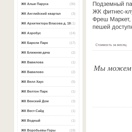
Подземный па
ЖК Алые Паруса
(30)
ЖК фитнес-клу
ЖК Английский квартал
(3)
Фреш Маркет, 
ЖК Архитектора Власова д. 18
(1)
пешей доступн
ЖК Аэробус
(14)
ЖК Баркли Парк
(17)
Стоимость за месяц
ЖК Ближняя дача
(2)
ЖК Вавилова
(1)
Мы можем о
ЖК Вавилово
(2)
ЖК Велл Хаус
(5)
ЖК Велтон Парк
(1)
ЖК Венский Дом
(3)
ЖК Вест-Сайд
(1)
ЖК Водный
(1)
ЖК Воробьевы Горы
(19)