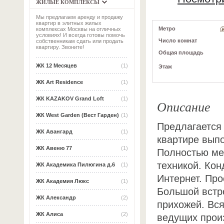
ЖИЛЫЕ КОМПЛЕКСЫ
Мы предлагаем аренду и продажу
квартир в элитных жилых
Метро
комплексах Москвы на отличных
условиях! И всегда готовы помочь
Число комнат
собственникам сдать или продать
квартиру. Звоните!
Общая площадь
ЖК 12 Месяцев
(1)
Этаж
ЖК Art Residence
(1)
ЖК KAZAKOV Grand Loft
(1)
Описание
ЖК West Garden (Вест Гарден)
(1)
Предлагается
ЖК Авангард
(1)
квартире выпо
ЖК Авеню 77
(1)
Полностью ме
техникой. Кон
ЖК Академика Пилюгина д.6
(1)
Интернет. Про
ЖК Академия Люкс
(1)
Большой встр
ЖК Александр
(2)
прихожей. Вся
ЖК Алиса
(2)
ведущих прои