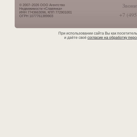
Звони
© 2007–2026 ООО Агентство
Недвижимости «Славянка»
ИНН 7743663096, КПП 772901001
+7 (495
ОГРН 1077761389903
При использовании сайта Вы как посетител
и даёте своё
согласие на обработку пер