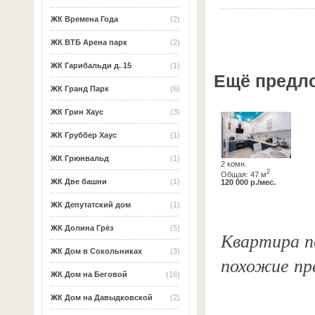
ЖК Времена Года
(2)
ЖК ВТБ Арена парк
(2)
ЖК Гарибальди д. 15
(1)
Ещё предл
ЖК Гранд Парк
(6)
ЖК Грин Хаус
(3)
ЖК Груббер Хаус
(1)
ЖК Грюнвальд
(1)
2 комн.
2
Общая: 47 м
ЖК Две башни
(1)
120 000 р./мес.
ЖК Депутатский дом
(1)
ЖК Долина Грёз
(5)
Квартира по
ЖК Дом в Сокольниках
(3)
похожие пр
ЖК Дом на Беговой
(16)
ЖК Дом на Давыдковской
(2)