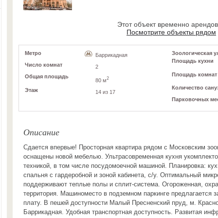
Этот объект временно арендо
Посмотрите объекты рядом
Метро
Зоологическая ул
Баррикадная
Площадь кухни
Число комнат
2
Площадь комнат
Общая площадь
2
80 м
Количество сану
Этаж
14 из 17
Парковочных ме
Описание
Сдается впервые! Просторная квартира рядом с Московским зо
оснащены новой мебелью. Ультрасовременная кухня укомплекто
техникой, в том числе посудомоечной машиной. Планировка: кух
спальня с гардеробной и зоной кабинета, с/у. Оптимальный мик
поддерживают теплые полы и сплит-система. Огороженная, охр
территория. Машиноместо в подземном паркинге предлагается 
плату. В пешей доступности Малый Пресненский пруд, м. Красн
Баррикадная. Удобная транспортная доступность. Развитая инф