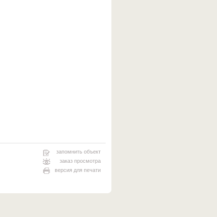
запомнить объект
заказ просмотра
версия для печати