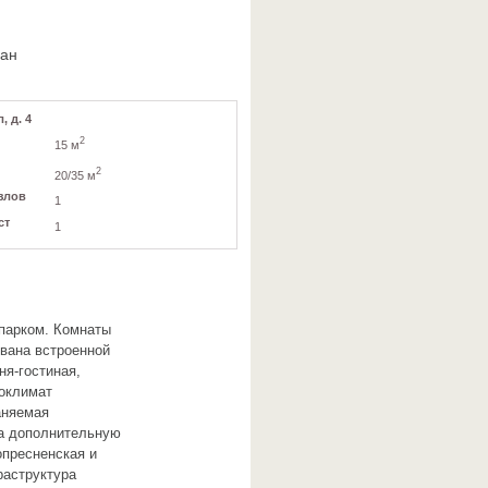
ван
, д. 4
2
15 м
2
20/35 м
злов
1
ст
1
опарком. Комнаты
вана встроенной
ня-гостиная,
роклимат
аняемая
за дополнительную
опресненская и
раструктура