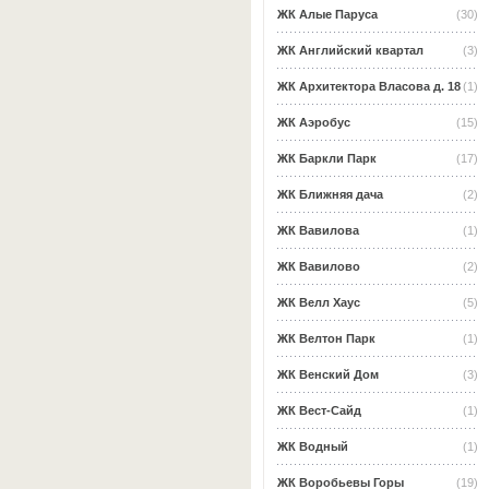
ЖК Алые Паруса
(30)
ЖК Английский квартал
(3)
ЖК Архитектора Власова д. 18
(1)
ЖК Аэробус
(15)
ЖК Баркли Парк
(17)
ЖК Ближняя дача
(2)
ЖК Вавилова
(1)
ЖК Вавилово
(2)
ЖК Велл Хаус
(5)
ЖК Велтон Парк
(1)
ЖК Венский Дом
(3)
ЖК Вест-Сайд
(1)
ЖК Водный
(1)
ЖК Воробьевы Горы
(19)