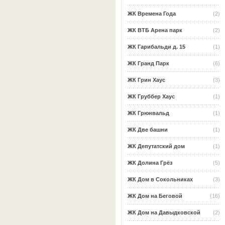
ЖК Времена Года
(2)
ЖК ВТБ Арена парк
(2)
ЖК Гарибальди д. 15
(1)
ЖК Гранд Парк
(6)
ЖК Грин Хаус
(3)
ЖК Груббер Хаус
(1)
ЖК Грюнвальд
(1)
ЖК Две башни
(1)
ЖК Депутатский дом
(1)
ЖК Долина Грёз
(5)
ЖК Дом в Сокольниках
(3)
ЖК Дом на Беговой
(16)
ЖК Дом на Давыдковской
(2)