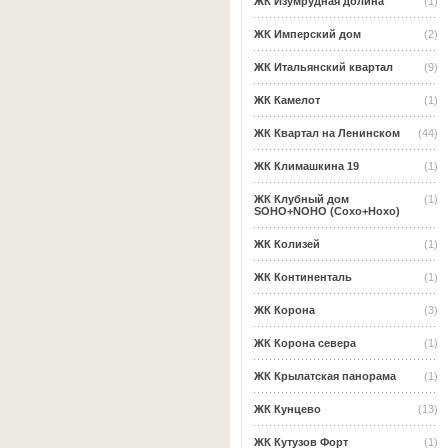
ЖК Изумрудная долина
(1)
ЖК Имперский дом
(2)
ЖК Итальянский квартал
(9)
ЖК Камелот
(1)
ЖК Квартал на Ленинском
(44)
ЖК Климашкина 19
(1)
ЖК Клубный дом
(1)
SOHO+NOHO (Сохо+Нохо)
ЖК Колизей
(1)
ЖК Континенталь
(1)
ЖК Корона
(3)
ЖК Корона севера
(1)
ЖК Крылатская панорама
(1)
ЖК Кунцево
(13)
ЖК Кутузов Форт
(1)