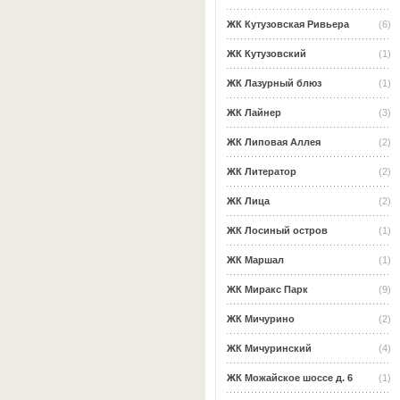
ЖК Кутузовская Ривьера
(6)
ЖК Кутузовский
(1)
ЖК Лазурный блюз
(1)
ЖК Лайнер
(3)
ЖК Липовая Аллея
(2)
ЖК Литератор
(2)
ЖК Лица
(2)
ЖК Лосиный остров
(1)
ЖК Маршал
(1)
ЖК Миракс Парк
(9)
ЖК Мичурино
(2)
ЖК Мичуринский
(4)
ЖК Можайское шоссе д. 6
(1)