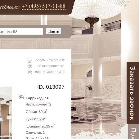
+7 (495) 517-11-88
едневно:
запомнить объект
заказ просмотра
версия для печати
ID: 013097
Баррикадная
Число комнат: 2
2
Общая: 80 м
2
Кухня: 15 м
2
Комнаты: 20/35 м
Санузлов: 1
Этаж: 14 из 17