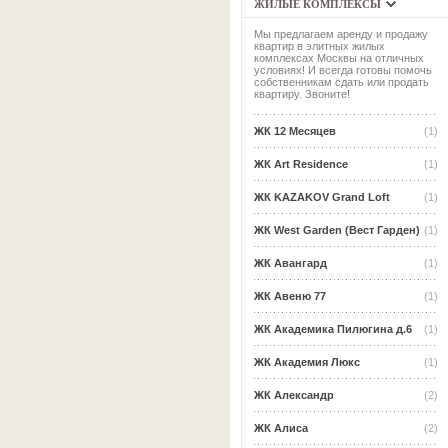
ЖИЛЫЕ КОМПЛЕКСЫ
Мы предлагаем аренду и продажу
квартир в элитных жилых
комплексах Москвы на отличных
условиях! И всегда готовы помочь
собственникам сдать или продать
квартиру. Звоните!
ЖК 12 Месяцев
(1)
ЖК Art Residence
(1)
ЖК KAZAKOV Grand Loft
(1)
ЖК West Garden (Вест Гарден)
(1)
ЖК Авангард
(1)
ЖК Авеню 77
(1)
ЖК Академика Пилюгина д.6
(1)
ЖК Академия Люкс
(1)
ЖК Александр
(2)
ЖК Алиса
(2)