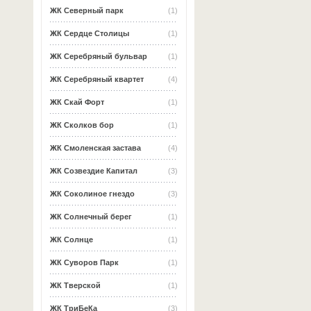
ЖК Северный парк
(1)
ЖК Сердце Столицы
(1)
ЖК Серебряный бульвар
(1)
ЖК Серебряный квартет
(4)
ЖК Скай Форт
(1)
ЖК Сколков бор
(1)
ЖК Смоленская застава
(4)
ЖК Созвездие Капитал
(3)
ЖК Соколиное гнездо
(3)
ЖК Солнечный берег
(1)
ЖК Солнце
(1)
ЖК Суворов Парк
(1)
ЖК Тверской
(1)
ЖК ТриБеКа
(3)