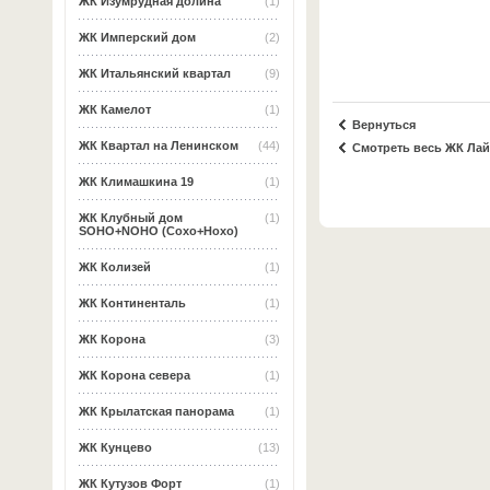
ЖК Изумрудная долина
(1)
ЖК Имперский дом
(2)
ЖК Итальянский квартал
(9)
ЖК Камелот
(1)
Вернуться
ЖК Квартал на Ленинском
(44)
Смотреть весь ЖК Ла
ЖК Климашкина 19
(1)
ЖК Клубный дом
(1)
SOHO+NOHO (Сохо+Нохо)
ЖК Колизей
(1)
ЖК Континенталь
(1)
ЖК Корона
(3)
ЖК Корона севера
(1)
ЖК Крылатская панорама
(1)
ЖК Кунцево
(13)
ЖК Кутузов Форт
(1)