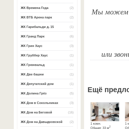
ЖК Времена Года
(2)
Мы можем о
ЖК ВТБ Арена парк
(2)
ЖК Гарибальди д. 15
(1)
ЖК Гранд Парк
(6)
ЖК Грин Хаус
(3)
или звон
ЖК Груббер Хаус
(1)
ЖК Грюнвальд
(1)
ЖК Две башни
(1)
ЖК Депутатский дом
(1)
Ещё предл
ЖК Долина Грёз
(5)
ЖК Дом в Сокольниках
(3)
ЖК Дом на Беговой
(16)
ЖК Дом на Давыдковской
(2)
1 комн.
1 
2
Общая: 33 м
Об