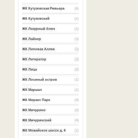
ЖК Кутузовская Ривьера
(6)
ЖК Кутузовский
(1)
ЖК Лазурный блюз
(1)
ЖК Лайнер
(3)
ЖК Липовая Аллея
(2)
ЖК Литератор
(2)
ЖК Лица
(2)
ЖК Лосиный остров
(1)
ЖК Маршал
(1)
ЖК Миракс Парк
(9)
ЖК Мичурино
(2)
ЖК Мичуринский
(4)
ЖК Можайское шоссе д. 6
(1)