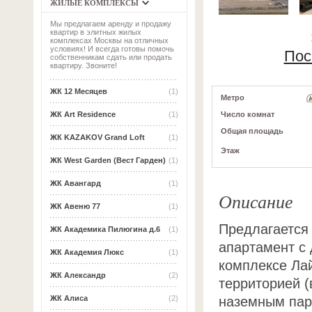
ЖИЛЫЕ КОМПЛЕКСЫ
Мы предлагаем аренду и продажу
квартир в элитных жилых
комплексах Москвы на отличных
условиях! И всегда готовы помочь
Пос
собственникам сдать или продать
квартиру. Звоните!
ЖК 12 Месяцев
(1)
Метро
Число комнат
ЖК Art Residence
(1)
Общая площадь
ЖК KAZAKOV Grand Loft
(1)
Этаж
ЖК West Garden (Вест Гарден)
(1)
ЖК Авангард
(1)
Описание
ЖК Авеню 77
(1)
Предлагается
ЖК Академика Пилюгина д.6
(1)
апартамент с
ЖК Академия Люкс
(1)
комплексе Ла
ЖК Александр
(2)
территорией (
наземным пар
ЖК Алиса
(2)