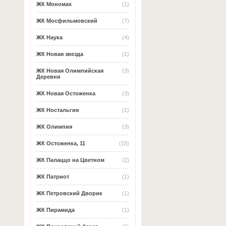
ЖК Мономах
(1)
ЖК Мосфильмовский
(7)
ЖК Наука
(4)
ЖК Новая звезда
(1)
ЖК Новая Олимпийская
(3)
Деревня
ЖК Новая Остоженка
(3)
ЖК Ностальгия
(1)
ЖК Олимпия
(3)
ЖК Остоженка, 11
(15)
ЖК Палаццо на Цветном
(2)
ЖК Патриот
(1)
ЖК Петровский Дворик
(1)
ЖК Пирамида
(1)