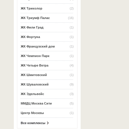
ЖК Триколор
(2)
ЖК Триумф Палас
(16)
ЖК Фили Град
(1)
ЖК Фортуна
(1)
ЖК Французский дом
(1)
ЖК Чемпион Парк
(1)
ЖК Четыре Ветра
(4)
ЖК Шмитовский
(1)
ЖК Шуваловский
(9)
ЖК Эдельвейс
(3)
ММДЦ Москва Сити
(5)
Центр Москвы
(1)
Все комплексы