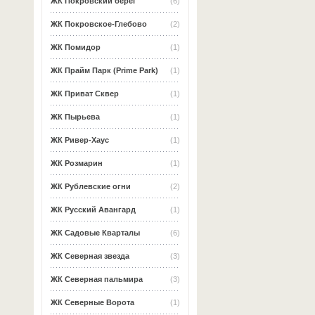
ЖК Покровский берег
(6)
ЖК Покровское-Глебово
(2)
ЖК Помидор
(1)
ЖК Прайм Парк (Prime Park)
(1)
ЖК Приват Сквер
(1)
ЖК Пырьева
(1)
ЖК Ривер-Хаус
(1)
ЖК Розмарин
(1)
ЖК Рублевские огни
(2)
ЖК Русский Авангард
(1)
ЖК Садовые Кварталы
(6)
ЖК Северная звезда
(3)
ЖК Северная пальмира
(3)
ЖК Северные Ворота
(1)