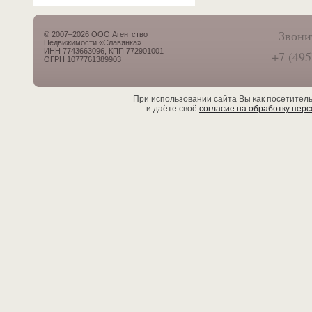
Звони
© 2007–2026 ООО Агентство
Недвижимости «Славянка»
ИНН 7743663096, КПП 772901001
+7 (495
ОГРН 1077761389903
При использовании сайта Вы как посетител
и даёте своё
согласие на обработку пер