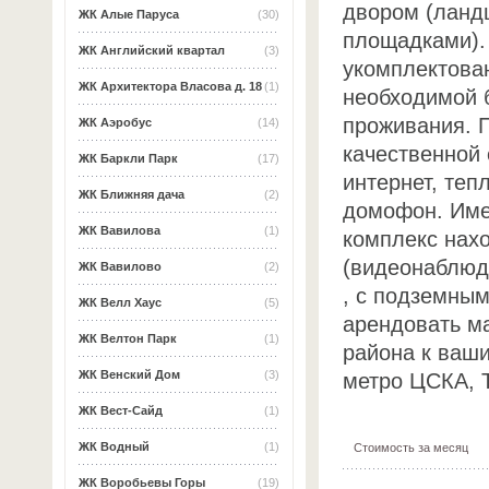
двором (ланд
ЖК Алые Паруса
(30)
площадками).
ЖК Английский квартал
(3)
укомплектова
ЖК Архитектора Власова д. 18
(1)
необходимой 
проживания. 
ЖК Аэробус
(14)
качественной 
ЖК Баркли Парк
(17)
интернет, теп
ЖК Ближняя дача
(2)
домофон. Име
ЖК Вавилова
(1)
комплекс нах
(видеонаблюде
ЖК Вавилово
(2)
, с подземным
ЖК Велл Хаус
(5)
арендовать м
ЖК Велтон Парк
(1)
района к ваши
ЖК Венский Дом
(3)
метро ЦСКА, Т
ЖК Вест-Сайд
(1)
ЖК Водный
(1)
Стоимость за месяц
ЖК Воробьевы Горы
(19)