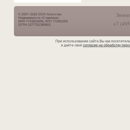
Звони
© 2007–2026 ООО Агентство
Недвижимости «Славянка»
ИНН 7743663096, КПП 772901001
+7 (495
ОГРН 1077761389903
При использовании сайта Вы как посетител
и даёте своё
согласие на обработку пер