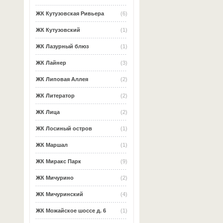
ЖК Кутузовская Ривьера
(6)
ЖК Кутузовский
(1)
ЖК Лазурный блюз
(1)
ЖК Лайнер
(3)
ЖК Липовая Аллея
(2)
ЖК Литератор
(2)
ЖК Лица
(2)
ЖК Лосиный остров
(1)
ЖК Маршал
(1)
ЖК Миракс Парк
(9)
ЖК Мичурино
(2)
ЖК Мичуринский
(4)
ЖК Можайское шоссе д. 6
(1)