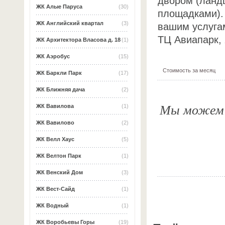
двором (ланд
ЖК Алые Паруса
(30)
площадками).
ЖК Английский квартал
(3)
вашим услуга
ТЦ Авиапарк, 
ЖК Архитектора Власова д. 18
(1)
ЖК Аэробус
(15)
Стоимость за месяц
ЖК Баркли Парк
(17)
ЖК Ближняя дача
(2)
Мы можем о
ЖК Вавилова
(1)
ЖК Вавилово
(2)
ЖК Велл Хаус
(5)
ЖК Велтон Парк
(1)
ЖК Венский Дом
(3)
ЖК Вест-Сайд
(1)
ЖК Водный
(1)
ЖК Воробьевы Горы
(19)