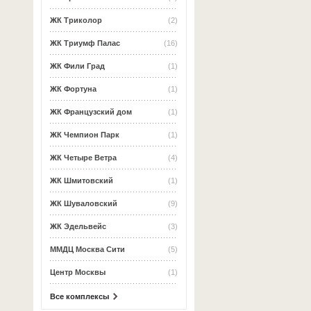
ЖК Триколор
(2)
ЖК Триумф Палас
(16)
ЖК Фили Град
(1)
ЖК Фортуна
(1)
ЖК Французский дом
(1)
ЖК Чемпион Парк
(1)
ЖК Четыре Ветра
(4)
ЖК Шмитовский
(1)
ЖК Шуваловский
(9)
ЖК Эдельвейс
(3)
ММДЦ Москва Сити
(5)
Центр Москвы
(1)
Все комплексы