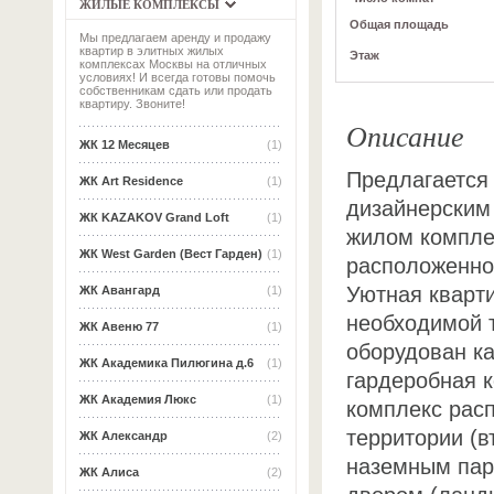
ЖИЛЫЕ КОМПЛЕКСЫ
Общая площадь
Мы предлагаем аренду и продажу
квартир в элитных жилых
Этаж
комплексах Москвы на отличных
условиях! И всегда готовы помочь
собственникам сдать или продать
квартиру. Звоните!
Описание
ЖК 12 Месяцев
(1)
Предлагается 
ЖК Art Residence
(1)
дизайнерским
ЖК KAZAKOV Grand Loft
(1)
жилом компле
ЖК West Garden (Вест Гарден)
(1)
расположенном
Уютная кварт
ЖК Авангард
(1)
необходимой т
ЖК Авеню 77
(1)
оборудован ка
ЖК Академика Пилюгина д.6
(1)
гардеробная 
ЖК Академия Люкс
(1)
комплекс рас
территории (в
ЖК Александр
(2)
наземным пар
ЖК Алиса
(2)