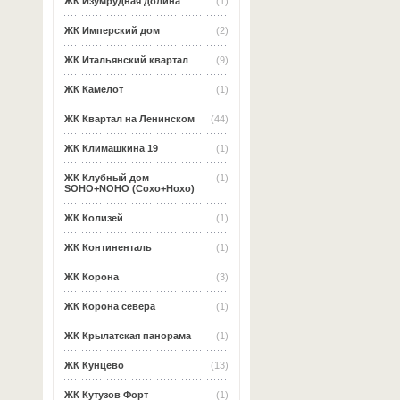
ЖК Изумрудная долина
(1)
ЖК Имперский дом
(2)
ЖК Итальянский квартал
(9)
ЖК Камелот
(1)
ЖК Квартал на Ленинском
(44)
ЖК Климашкина 19
(1)
ЖК Клубный дом
(1)
SOHO+NOHO (Сохо+Нохо)
ЖК Колизей
(1)
ЖК Континенталь
(1)
ЖК Корона
(3)
ЖК Корона севера
(1)
ЖК Крылатская панорама
(1)
ЖК Кунцево
(13)
ЖК Кутузов Форт
(1)