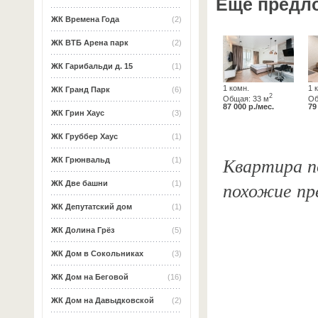
Ещё предл
ЖК Времена Года
(2)
ЖК ВТБ Арена парк
(2)
ЖК Гарибальди д. 15
(1)
1 комн.
1 
ЖК Гранд Парк
(6)
2
Общая: 33 м
Об
87 000 р./мес.
79
ЖК Грин Хаус
(3)
ЖК Груббер Хаус
(1)
Квартира по
ЖК Грюнвальд
(1)
похожие пр
ЖК Две башни
(1)
ЖК Депутатский дом
(1)
ЖК Долина Грёз
(5)
ЖК Дом в Сокольниках
(3)
ЖК Дом на Беговой
(16)
ЖК Дом на Давыдковской
(2)