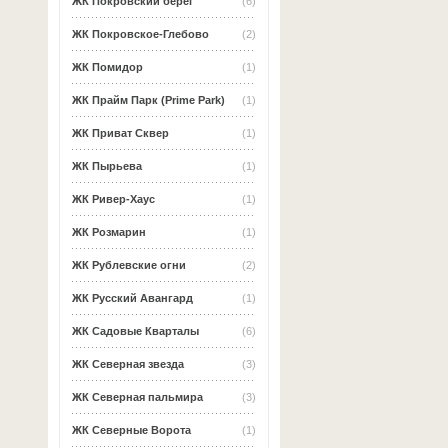
ЖК Покровский берег
(6)
ЖК Покровское-Глебово
(2)
ЖК Помидор
(1)
ЖК Прайм Парк (Prime Park)
(1)
ЖК Приват Сквер
(1)
ЖК Пырьева
(1)
ЖК Ривер-Хаус
(1)
ЖК Розмарин
(1)
ЖК Рублевские огни
(2)
ЖК Русский Авангард
(1)
ЖК Садовые Кварталы
(6)
ЖК Северная звезда
(3)
ЖК Северная пальмира
(3)
ЖК Северные Ворота
(1)