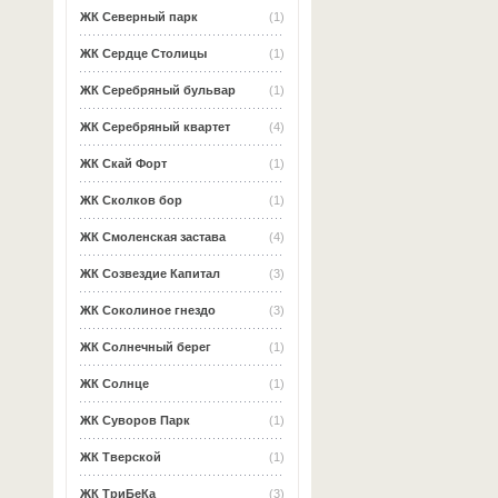
ЖК Северный парк
(1)
ЖК Сердце Столицы
(1)
ЖК Серебряный бульвар
(1)
ЖК Серебряный квартет
(4)
ЖК Скай Форт
(1)
ЖК Сколков бор
(1)
ЖК Смоленская застава
(4)
ЖК Созвездие Капитал
(3)
ЖК Соколиное гнездо
(3)
ЖК Солнечный берег
(1)
ЖК Солнце
(1)
ЖК Суворов Парк
(1)
ЖК Тверской
(1)
ЖК ТриБеКа
(3)