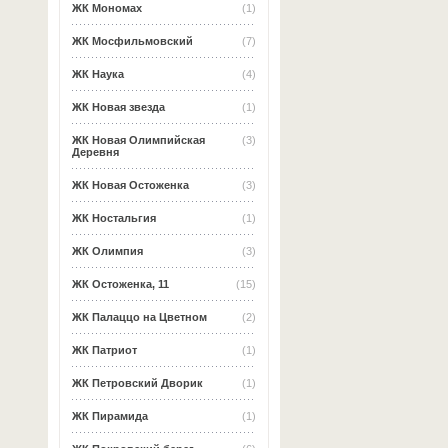
ЖК Мономах
(1)
ЖК Мосфильмовский
(7)
ЖК Наука
(4)
ЖК Новая звезда
(1)
ЖК Новая Олимпийская
(3)
Деревня
ЖК Новая Остоженка
(3)
ЖК Ностальгия
(1)
ЖК Олимпия
(3)
ЖК Остоженка, 11
(15)
ЖК Палаццо на Цветном
(2)
ЖК Патриот
(1)
ЖК Петровский Дворик
(1)
ЖК Пирамида
(1)