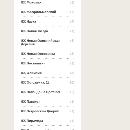
ЖК Мономах
(1)
ЖК Мосфильмовский
(7)
ЖК Наука
(4)
ЖК Новая звезда
(1)
ЖК Новая Олимпийская
(3)
Деревня
ЖК Новая Остоженка
(3)
ЖК Ностальгия
(1)
ЖК Олимпия
(3)
ЖК Остоженка, 11
(15)
ЖК Палаццо на Цветном
(2)
ЖК Патриот
(1)
ЖК Петровский Дворик
(1)
ЖК Пирамида
(1)