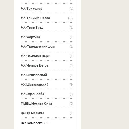
ЖК Триколор
(2)
ЖК Триумф Палас
(16)
ЖК Фили Град
(1)
ЖК Фортуна
(1)
ЖК Французский дом
(1)
ЖК Чемпион Парк
(1)
ЖК Четыре Ветра
(4)
ЖК Шмитовский
(1)
ЖК Шуваловский
(9)
ЖК Эдельвейс
(3)
ММДЦ Москва Сити
(5)
Центр Москвы
(1)
Все комплексы