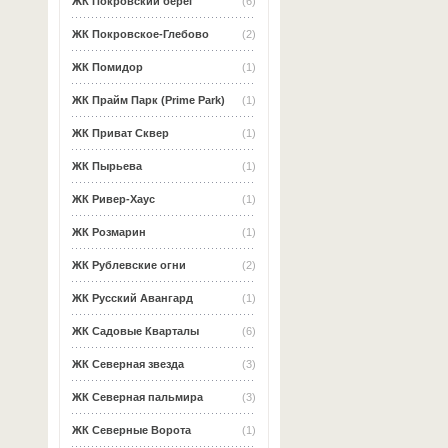
ЖК Покровский берег
(6)
ЖК Покровское-Глебово
(2)
ЖК Помидор
(1)
ЖК Прайм Парк (Prime Park)
(1)
ЖК Приват Сквер
(1)
ЖК Пырьева
(1)
ЖК Ривер-Хаус
(1)
ЖК Розмарин
(1)
ЖК Рублевские огни
(2)
ЖК Русский Авангард
(1)
ЖК Садовые Кварталы
(6)
ЖК Северная звезда
(3)
ЖК Северная пальмира
(3)
ЖК Северные Ворота
(1)