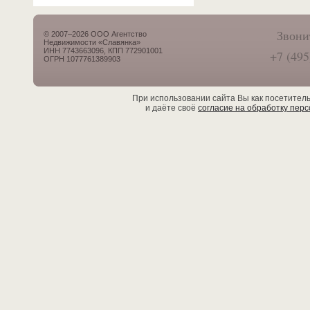
Звони
© 2007–2026 ООО Агентство
Недвижимости «Славянка»
ИНН 7743663096, КПП 772901001
+7 (495
ОГРН 1077761389903
При использовании сайта Вы как посетител
и даёте своё
согласие на обработку пер