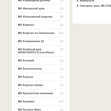
ЖК Изумрудная долина
(1)
Вернуться
Смотреть весь ЖК Ла
ЖК Имперский дом
(2)
ЖК Итальянский квартал
(9)
ЖК Камелот
(1)
ЖК Квартал на Ленинском
(44)
ЖК Климашкина 19
(1)
ЖК Клубный дом
(1)
SOHO+NOHO (Сохо+Нохо)
ЖК Колизей
(1)
ЖК Континенталь
(1)
ЖК Корона
(3)
ЖК Корона севера
(1)
ЖК Крылатская панорама
(1)
ЖК Кунцево
(13)
ЖК Кутузов Форт
(1)