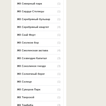
ЖК Северный парк
(1)
ЖК Сердце Столицы
(1)
ЖК Серебряный бульвар
(1)
ЖК Серебряный квартет
(4)
ЖК Скай Форт
(1)
ЖК Сколков бор
(1)
ЖК Смоленская застава
(4)
ЖК Созвездие Капитал
(3)
ЖК Соколиное гнездо
(3)
ЖК Солнечный берег
(1)
ЖК Солнце
(1)
ЖК Суворов Парк
(1)
ЖК Тверской
(1)
ЖК ТриБеКа
(3)