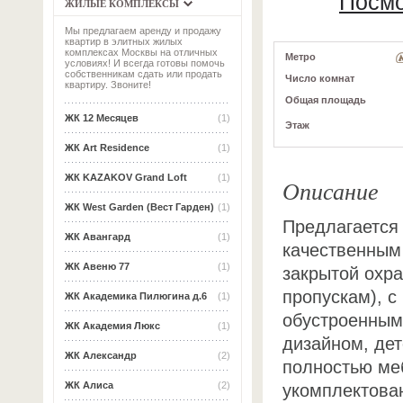
Посмо
ЖИЛЫЕ КОМПЛЕКСЫ
Мы предлагаем аренду и продажу
квартир в элитных жилых
комплексах Москвы на отличных
Метро
условиях! И всегда готовы помочь
собственникам сдать или продать
Число комнат
квартиру. Звоните!
Общая площадь
ЖК 12 Месяцев
(1)
Этаж
ЖК Art Residence
(1)
ЖК KAZAKOV Grand Loft
(1)
Описание
ЖК West Garden (Вест Гарден)
(1)
Предлагается 
ЖК Авангард
(1)
качественным
ЖК Авеню 77
(1)
закрытой охра
пропускам), с
ЖК Академика Пилюгина д.6
(1)
обустроенным
ЖК Академия Люкс
(1)
дизайном, де
ЖК Александр
(2)
полностью меб
ЖК Алиса
(2)
укомплектова