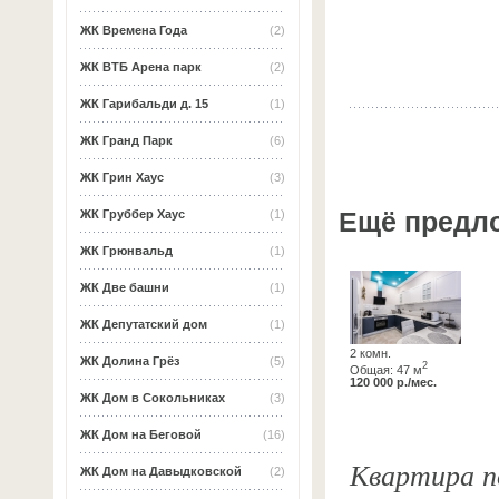
ЖК Времена Года
(2)
ЖК ВТБ Арена парк
(2)
ЖК Гарибальди д. 15
(1)
ЖК Гранд Парк
(6)
ЖК Грин Хаус
(3)
Ещё предл
ЖК Груббер Хаус
(1)
ЖК Грюнвальд
(1)
ЖК Две башни
(1)
ЖК Депутатский дом
(1)
2 комн.
ЖК Долина Грёз
(5)
2
Общая: 47 м
120 000 р./мес.
ЖК Дом в Сокольниках
(3)
ЖК Дом на Беговой
(16)
Квартира по
ЖК Дом на Давыдковской
(2)