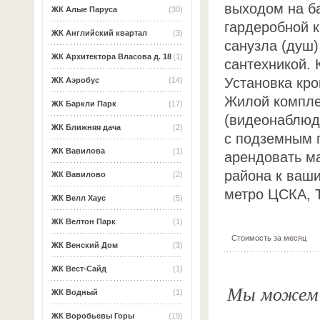
выходом на ба
ЖК Алые Паруса
(30)
гардеробной к
ЖК Английский квартал
(3)
санузла (душ
ЖК Архитектора Власова д. 18
(1)
сантехникой.
Установка кро
ЖК Аэробус
(14)
Жилой компле
ЖК Баркли Парк
(17)
(видеонаблюде
ЖК Ближняя дача
(2)
с подземным п
ЖК Вавилова
(1)
арендовать м
района к ваши
ЖК Вавилово
(2)
метро ЦСКА, Т
ЖК Велл Хаус
(5)
ЖК Велтон Парк
(1)
Стоимость за месяц
ЖК Венский Дом
(3)
ЖК Вест-Сайд
(1)
Мы можем о
ЖК Водный
(1)
ЖК Воробьевы Горы
(19)