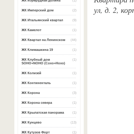
ЖК Изумрудная долина
(1)
ул, д. 2, к
ЖК Имперский дом
(2)
ЖК Итальянский квартал
(9)
ЖК Камелот
(1)
ЖК Квартал на Ленинском
(44)
ЖК Климашкина 19
(1)
ЖК Клубный дом
(1)
SOHO+NOHO (Сохо+Нохо)
ЖК Колизей
(1)
ЖК Континенталь
(1)
ЖК Корона
(3)
ЖК Корона севера
(1)
ЖК Крылатская панорама
(1)
ЖК Кунцево
(13)
ЖК Кутузов Форт
(1)