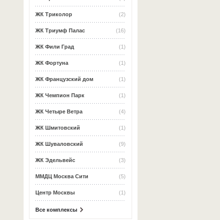
ЖК Триколор
(2)
ЖК Триумф Палас
(16)
ЖК Фили Град
(1)
ЖК Фортуна
(1)
ЖК Французский дом
(1)
ЖК Чемпион Парк
(1)
ЖК Четыре Ветра
(4)
ЖК Шмитовский
(1)
ЖК Шуваловский
(9)
ЖК Эдельвейс
(3)
ММДЦ Москва Сити
(5)
Центр Москвы
(1)
Все комплексы