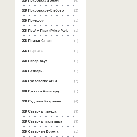
ЖК Покровский берег
(6)
ЖК Покровское-Глебово
(2)
ЖК Помидор
(1)
ЖК Прайм Парк (Prime Park)
(1)
ЖК Приват Сквер
(1)
ЖК Пырьева
(1)
ЖК Ривер-Хаус
(1)
ЖК Розмарин
(1)
ЖК Рублевские огни
(2)
ЖК Русский Авангард
(1)
ЖК Садовые Кварталы
(6)
ЖК Северная звезда
(3)
ЖК Северная пальмира
(3)
ЖК Северные Ворота
(1)