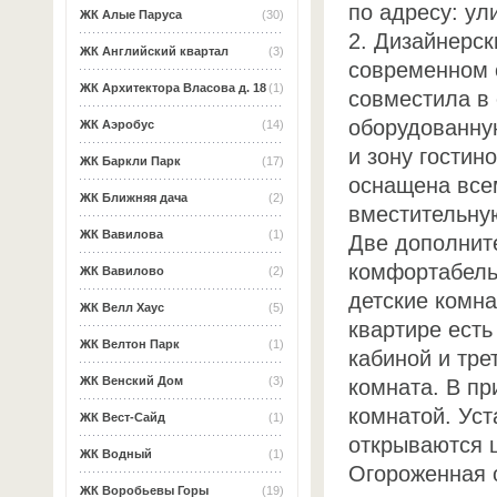
по адресу: ул
ЖК Алые Паруса
(30)
2. Дизайнерс
ЖК Английский квартал
(3)
современном 
ЖК Архитектора Власова д. 18
(1)
совместила в
оборудованну
ЖК Аэробус
(14)
и зону гостин
ЖК Баркли Парк
(17)
оснащена все
ЖК Ближняя дача
(2)
вместительную
ЖК Вавилова
(1)
Две дополнит
комфортабель
ЖК Вавилово
(2)
детские комна
ЖК Велл Хаус
(5)
квартире есть
ЖК Велтон Парк
(1)
кабиной и тре
ЖК Венский Дом
(3)
комната. В п
комнатой. Уст
ЖК Вест-Сайд
(1)
открываются 
ЖК Водный
(1)
Огороженная 
ЖК Воробьевы Горы
(19)