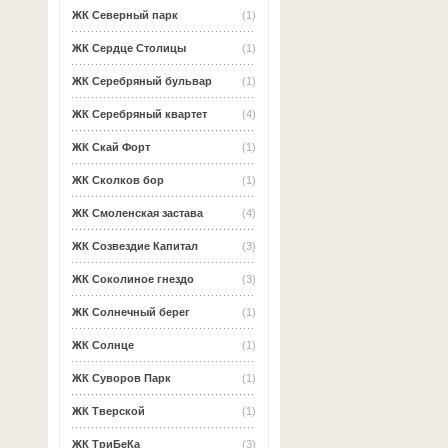
ЖК Северный парк
(1)
ЖК Сердце Столицы
(1)
ЖК Серебряный бульвар
(1)
ЖК Серебряный квартет
(4)
ЖК Скай Форт
(1)
ЖК Сколков бор
(1)
ЖК Смоленская застава
(4)
ЖК Созвездие Капитал
(3)
ЖК Соколиное гнездо
(3)
ЖК Солнечный берег
(1)
ЖК Солнце
(1)
ЖК Суворов Парк
(1)
ЖК Тверской
(1)
ЖК ТриБеКа
(3)