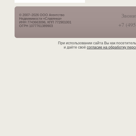
Звони
© 2007–2026 ООО Агентство
Недвижимости «Славянка»
ИНН 7743663096, КПП 772901001
+7 (495
ОГРН 1077761389903
При использовании сайта Вы как посетител
и даёте своё
согласие на обработку пер