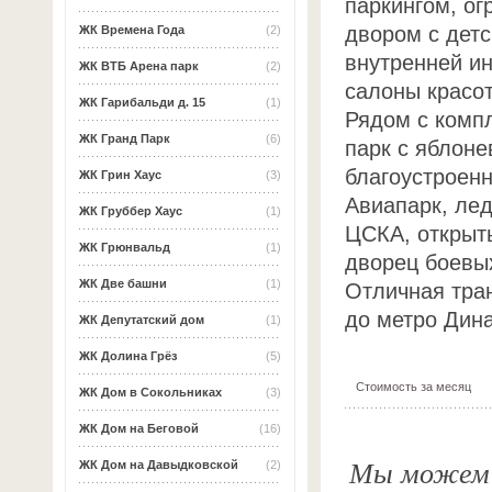
паркингом, о
двором с дет
ЖК Времена Года
(2)
внутренней ин
ЖК ВТБ Арена парк
(2)
салоны красот
ЖК Гарибальди д. 15
(1)
Рядом с компл
ЖК Гранд Парк
(6)
парк с яблон
благоустроен
ЖК Грин Хаус
(3)
Авиапарк, ле
ЖК Груббер Хаус
(1)
ЦСКА, открыты
ЖК Грюнвальд
(1)
дворец боевы
ЖК Две башни
(1)
Отличная тра
до метро Дин
ЖК Депутатский дом
(1)
ЖК Долина Грёз
(5)
Стоимость за месяц
ЖК Дом в Сокольниках
(3)
ЖК Дом на Беговой
(16)
Мы можем о
ЖК Дом на Давыдковской
(2)