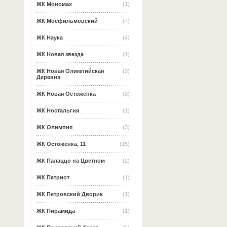
ЖК Мономах
(1)
ЖК Мосфильмовский
(7)
ЖК Наука
(4)
ЖК Новая звезда
(1)
ЖК Новая Олимпийская
(3)
Деревня
ЖК Новая Остоженка
(3)
ЖК Ностальгия
(1)
ЖК Олимпия
(3)
ЖК Остоженка, 11
(15)
ЖК Палаццо на Цветном
(2)
ЖК Патриот
(1)
ЖК Петровский Дворик
(1)
ЖК Пирамида
(1)