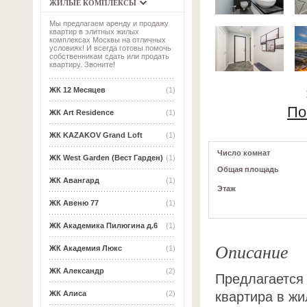
ЖИЛЫЕ КОМПЛЕКСЫ
Мы предлагаем аренду и продажу
квартир в элитных жилых
комплексах Москвы на отличных
условиях! И всегда готовы помочь
собственникам сдать или продать
квартиру. Звоните!
ЖК 12 Месяцев
(1)
По
ЖК Art Residence
(1)
ЖК KAZAKOV Grand Loft
(1)
Число комнат
ЖК West Garden (Вест Гарден)
(1)
Общая площадь
ЖК Авангард
(1)
Этаж
ЖК Авеню 77
(1)
ЖК Академика Пилюгина д.6
(1)
Описание
ЖК Академия Люкс
(1)
ЖК Александр
(2)
Предлагается
квартира в ж
ЖК Алиса
(2)