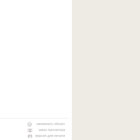
запомнить объект
заказ просмотра
версия для печати