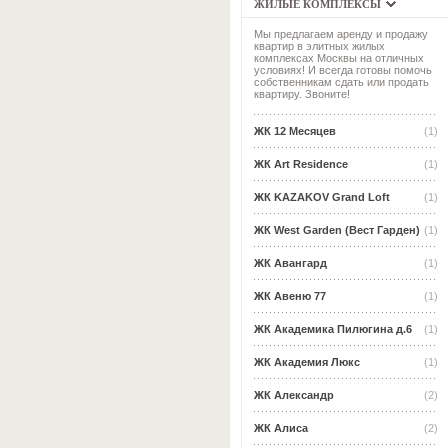
ЖИЛЫЕ КОМПЛЕКСЫ
Мы предлагаем аренду и продажу
квартир в элитных жилых
комплексах Москвы на отличных
условиях! И всегда готовы помочь
собственникам сдать или продать
квартиру. Звоните!
ЖК 12 Месяцев
(1)
ЖК Art Residence
(1)
ЖК KAZAKOV Grand Loft
(1)
ЖК West Garden (Вест Гарден)
(1)
ЖК Авангард
(1)
ЖК Авеню 77
(1)
ЖК Академика Пилюгина д.6
(1)
ЖК Академия Люкс
(1)
ЖК Александр
(2)
ЖК Алиса
(2)