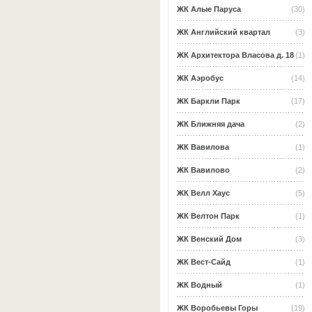
ЖК Алые Паруса
(30)
ЖК Английский квартал
(3)
ЖК Архитектора Власова д. 18
(1)
ЖК Аэробус
(14)
ЖК Баркли Парк
(17)
ЖК Ближняя дача
(2)
ЖК Вавилова
(1)
ЖК Вавилово
(2)
ЖК Велл Хаус
(5)
ЖК Велтон Парк
(1)
ЖК Венский Дом
(3)
ЖК Вест-Сайд
(1)
ЖК Водный
(1)
ЖК Воробьевы Горы
(19)