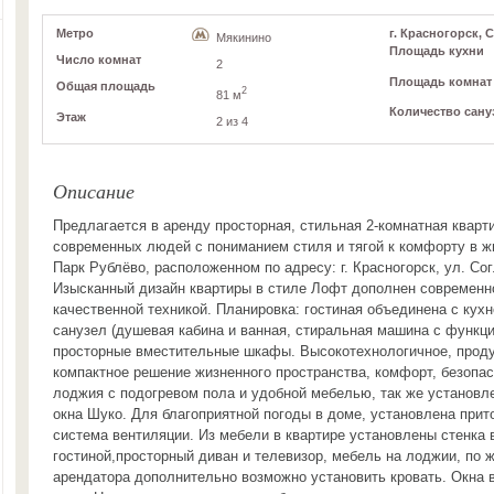
Метро
г. Красногорск, С
Мякинино
Площадь кухни
Число комнат
2
Площадь комнат
Общая площадь
2
81 м
Количество сану
Этаж
2 из 4
Описание
Предлагается в аренду просторная, стильная 2-комнатная кварти
современных людей с пониманием стиля и тягой к комфорту в 
Парк Рублёво, расположенном по адресу: г. Красногорск, ул. Согл
Изысканный дизайн квартиры в стиле Лофт дополнен современн
качественной техникой. Планировка: гостиная объединена с кухн
санузел (душевая кабина и ванная, стиральная машина с функци
просторные вместительные шкафы. Высокотехнологичное, проду
компактное решение жизненного пространства, комфорт, безопа
лоджия с подогревом пола и удобной мебелью, так же установ
окна Шуко. Для благоприятной погоды в доме, установлена прит
система вентиляции. Из мебели в квартире установлены стенка 
гостиной,просторный диван и телевизор, мебель на лоджии, по
арендатора дополнительно возможно установить кровать. Окна 