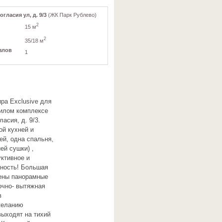
огласия ул, д. 9/3
(ЖК Парк Рублево)
2
15 м
2
35/18 м
злов
1
ра Exclusive для
жилом комплексе
асия, д. 9/3.
ой кухней и
ей, одна спальня,
ей сушки) ,
ктивное и
сность! Большая
лены панорамные
очно- вытяжная
в
 желанию
выходят на тихий