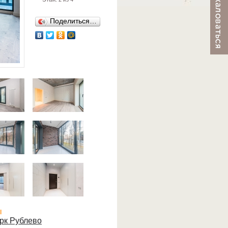
Поделиться…
ы
рк Рублево