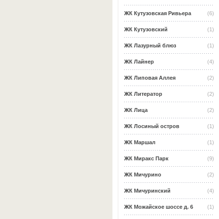
ЖК Кутузовская Ривьера
(6)
ЖК Кутузовский
(1)
ЖК Лазурный блюз
(1)
ЖК Лайнер
(4)
ЖК Липовая Аллея
(2)
ЖК Литератор
(2)
ЖК Лица
(2)
ЖК Лосиный остров
(1)
ЖК Маршал
(1)
ЖК Миракс Парк
(9)
ЖК Мичурино
(2)
ЖК Мичуринский
(4)
ЖК Можайское шоссе д. 6
(1)