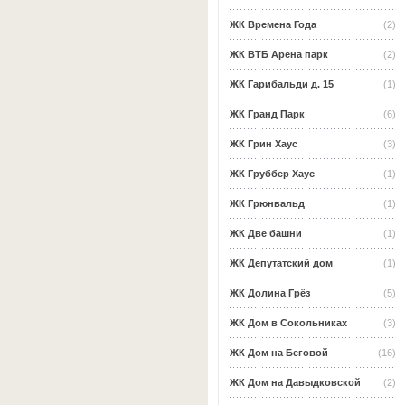
ЖК Времена Года
(2)
ЖК ВТБ Арена парк
(2)
ЖК Гарибальди д. 15
(1)
ЖК Гранд Парк
(6)
ЖК Грин Хаус
(3)
ЖК Груббер Хаус
(1)
ЖК Грюнвальд
(1)
ЖК Две башни
(1)
ЖК Депутатский дом
(1)
ЖК Долина Грёз
(5)
ЖК Дом в Сокольниках
(3)
ЖК Дом на Беговой
(16)
ЖК Дом на Давыдковской
(2)