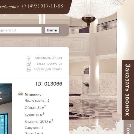
+7 (495) 517-11-88
едневно:
запомнить объект
заказ просмотра
версия для печати
ID: 013066
Мякинино
Число комнат: 2
2
Общая: 81 м
2
Кухня: 15 м
2
Комнаты: 35/18 м
Санузлов: 1
Этаж: 2 из 4