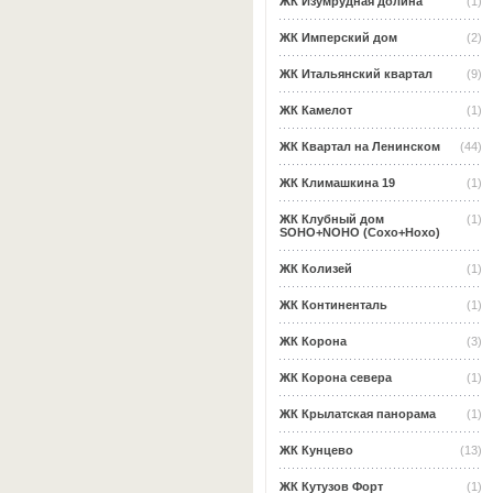
ЖК Изумрудная долина
(1)
ЖК Имперский дом
(2)
ЖК Итальянский квартал
(9)
ЖК Камелот
(1)
ЖК Квартал на Ленинском
(44)
ЖК Климашкина 19
(1)
ЖК Клубный дом
(1)
SOHO+NOHO (Сохо+Нохо)
ЖК Колизей
(1)
ЖК Континенталь
(1)
ЖК Корона
(3)
ЖК Корона севера
(1)
ЖК Крылатская панорама
(1)
ЖК Кунцево
(13)
ЖК Кутузов Форт
(1)