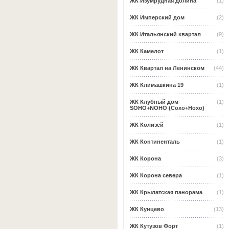
ЖК Изумрудная долина
(1)
ЖК Имперский дом
(2)
ЖК Итальянский квартал
(9)
ЖК Камелот
(1)
ЖК Квартал на Ленинском
(44)
ЖК Климашкина 19
(1)
ЖК Клубный дом
(1)
SOHO+NOHO (Сохо+Нохо)
ЖК Колизей
(1)
ЖК Континенталь
(1)
ЖК Корона
(3)
ЖК Корона севера
(1)
ЖК Крылатская панорама
(1)
ЖК Кунцево
(13)
ЖК Кутузов Форт
(1)