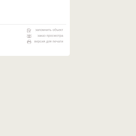
запомнить объект
заказ просмотра
версия для печати