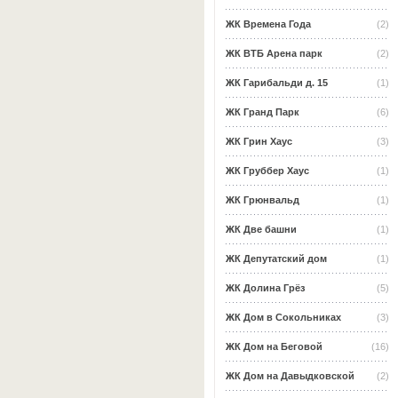
ЖК Времена Года
(2)
ЖК ВТБ Арена парк
(2)
ЖК Гарибальди д. 15
(1)
ЖК Гранд Парк
(6)
ЖК Грин Хаус
(3)
ЖК Груббер Хаус
(1)
ЖК Грюнвальд
(1)
ЖК Две башни
(1)
ЖК Депутатский дом
(1)
ЖК Долина Грёз
(5)
ЖК Дом в Сокольниках
(3)
ЖК Дом на Беговой
(16)
ЖК Дом на Давыдковской
(2)