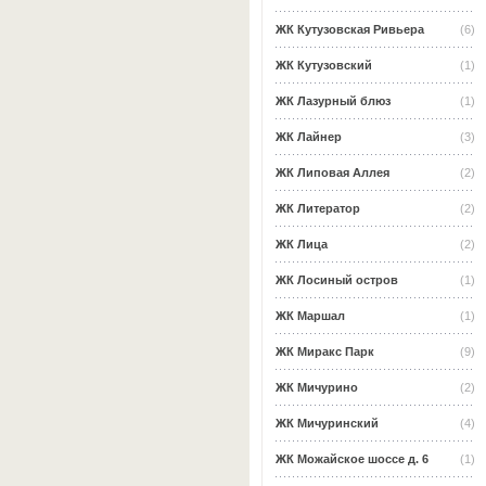
ЖК Кутузовская Ривьера
(6)
ЖК Кутузовский
(1)
ЖК Лазурный блюз
(1)
ЖК Лайнер
(3)
ЖК Липовая Аллея
(2)
ЖК Литератор
(2)
ЖК Лица
(2)
ЖК Лосиный остров
(1)
ЖК Маршал
(1)
ЖК Миракс Парк
(9)
ЖК Мичурино
(2)
ЖК Мичуринский
(4)
ЖК Можайское шоссе д. 6
(1)