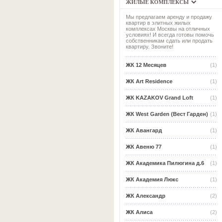
ЖИЛЫЕ КОМПЛЕКСЫ
Мы предлагаем аренду и продажу
квартир в элитных жилых
комплексах Москвы на отличных
условиях! И всегда готовы помочь
собственникам сдать или продать
квартиру. Звоните!
ЖК 12 Месяцев
(1)
ЖК Art Residence
(1)
ЖК KAZAKOV Grand Loft
(1)
ЖК West Garden (Вест Гарден)
(1)
ЖК Авангард
(1)
ЖК Авеню 77
(1)
ЖК Академика Пилюгина д.6
(1)
ЖК Академия Люкс
(1)
ЖК Александр
(2)
ЖК Алиса
(2)