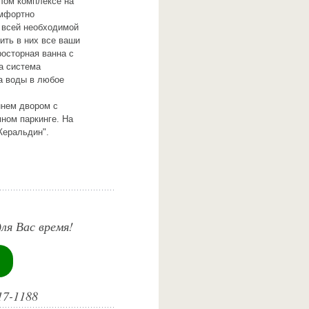
илом комплексе на
омфортно
 всей необходимой
ить в них все ваши
росторная ванна с
а система
а воды в любое
ннем двором с
ном паркинге. На
Жеральдин".
ля Вас время!
17-1188