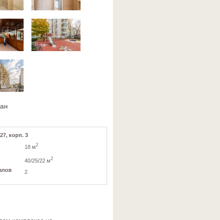
ван
27, корп. 3
2
18 м
2
40/25/22 м
злов
2