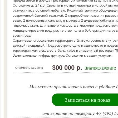
Предлагается в аренду просторная 3-х комнатная квартира в Ж
Остоженке д. 27 к.3. Светлая и уютная квартира в которой вы к
разместитесь со своей мебелью. Кухонный гарнитур оборудован
современной бытовой техникой. 2 гардеробные позволят размест
вещи, 2 полноценных санузла, в к оторых 2 душевые кабины и п
гидромассажем. Для вашего комфорта в квартире предусмотрен
кондиционирования воздуха, теплые полы и бойлеры для нагрев
время года.
Охраняемая огороженная территория с благоустроенным внутре
детской площадкой. Предусмотрено одно машиноместо в подзем
территории комплекса есть банк, кафе и знаменитый ресторан "
Замечательная инфраструктура Остоженки к вашим услугам.
300 000 р.
Стоимость за месяц
Предложите свою цену
Мы можем организовать показ в удобное д
Записаться на показ
или звоните по телефону +7 (495) 5