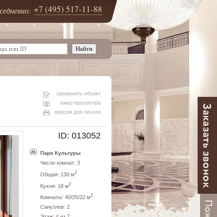
+7 (495) 517-11-88
едневно:
запомнить объект
заказ просмотра
версия для печати
ID: 013052
Парк Культуры
Число комнат: 3
2
Общая: 130 м
2
Кухня: 18 м
2
Комнаты: 40/25/22 м
Санузлов: 2
Этаж: 4 из 7