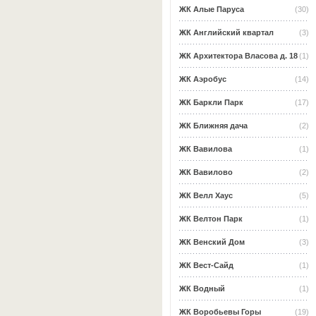
ЖК Алые Паруса
(30)
ЖК Английский квартал
(3)
ЖК Архитектора Власова д. 18
(1)
ЖК Аэробус
(14)
ЖК Баркли Парк
(17)
ЖК Ближняя дача
(2)
ЖК Вавилова
(1)
ЖК Вавилово
(2)
ЖК Велл Хаус
(5)
ЖК Велтон Парк
(1)
ЖК Венский Дом
(3)
ЖК Вест-Сайд
(1)
ЖК Водный
(1)
ЖК Воробьевы Горы
(19)