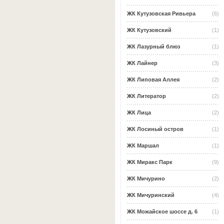
ЖК Кутузовская Ривьера
(6)
ЖК Кутузовский
(1)
ЖК Лазурный блюз
(1)
ЖК Лайнер
(3)
ЖК Липовая Аллея
(2)
ЖК Литератор
(2)
ЖК Лица
(2)
ЖК Лосиный остров
(1)
ЖК Маршал
(1)
ЖК Миракс Парк
(9)
ЖК Мичурино
(2)
ЖК Мичуринский
(4)
ЖК Можайское шоссе д. 6
(1)