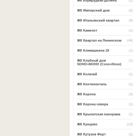
ЖК Изумрудная долина
(1)
ЖК Имперский дом
(2)
ЖК Итальянский квартал
(9)
ЖК Камелот
(1)
ЖК Квартал на Ленинском
(44)
ЖК Климашкина 19
(1)
ЖК Клубный дом
(1)
SOHO+NOHO (Сохо+Нохо)
ЖК Колизей
(1)
ЖК Континенталь
(1)
ЖК Корона
(3)
ЖК Корона севера
(1)
ЖК Крылатская панорама
(1)
ЖК Кунцево
(13)
ЖК Кутузов Форт
(1)