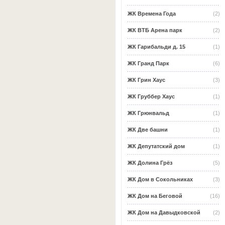
ЖК Времена Года
(2)
ЖК ВТБ Арена парк
(2)
ЖК Гарибальди д. 15
(1)
ЖК Гранд Парк
(6)
ЖК Грин Хаус
(3)
ЖК Груббер Хаус
(1)
ЖК Грюнвальд
(1)
ЖК Две башни
(1)
ЖК Депутатский дом
(1)
ЖК Долина Грёз
(5)
ЖК Дом в Сокольниках
(3)
ЖК Дом на Беговой
(16)
ЖК Дом на Давыдковской
(2)