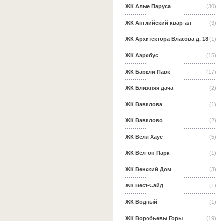
ЖК Алые Паруса
(30)
ЖК Английский квартал
(3)
ЖК Архитектора Власова д. 18
(1)
ЖК Аэробус
(15)
ЖК Баркли Парк
(17)
ЖК Ближняя дача
(2)
ЖК Вавилова
(1)
ЖК Вавилово
(2)
ЖК Велл Хаус
(5)
ЖК Велтон Парк
(1)
ЖК Венский Дом
(3)
ЖК Вест-Сайд
(1)
ЖК Водный
(1)
ЖК Воробьевы Горы
(19)