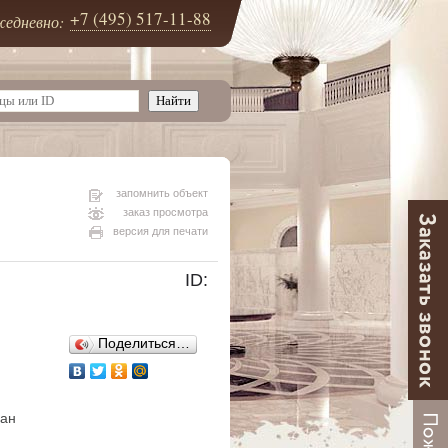
+7 (495) 517-11-88
едневно:
запомнить объект
заказ просмотра
версия для печати
ID:
Поделиться…
ван