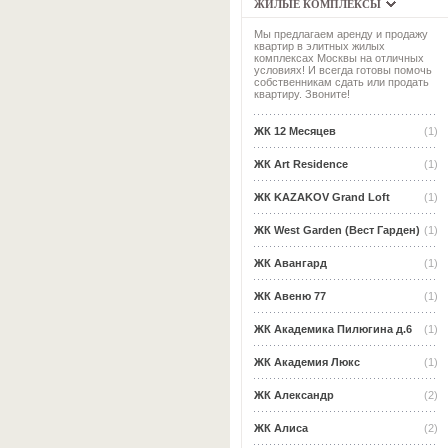
ЖИЛЫЕ КОМПЛЕКСЫ
Мы предлагаем аренду и продажу
квартир в элитных жилых
комплексах Москвы на отличных
условиях! И всегда готовы помочь
собственникам сдать или продать
квартиру. Звоните!
ЖК 12 Месяцев
(1)
ЖК Art Residence
(1)
ЖК KAZAKOV Grand Loft
(1)
ЖК West Garden (Вест Гарден)
(1)
ЖК Авангард
(1)
ЖК Авеню 77
(1)
ЖК Академика Пилюгина д.6
(1)
ЖК Академия Люкс
(1)
ЖК Александр
(2)
ЖК Алиса
(2)