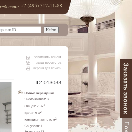
+7 (495) 517-11-88
едневно:
запомнить объект
заказ просмотра
версия для печати
ID: 013033
Новые черемушки
Число комнат: 3
2
Общая: 75 м
2
Кухня: 9 м
2
Комнаты: 20/16/15 м
Санузлов: 1
Этаж: 4 из 17