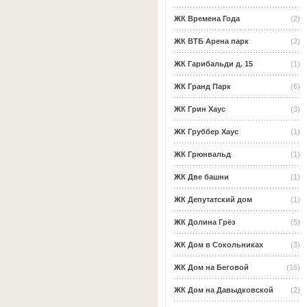
ЖК Времена Года
(2)
ЖК ВТБ Арена парк
(2)
ЖК Гарибальди д. 15
(1)
ЖК Гранд Парк
(6)
ЖК Грин Хаус
(3)
ЖК Груббер Хаус
(1)
ЖК Грюнвальд
(1)
ЖК Две башни
(1)
ЖК Депутатский дом
(1)
ЖК Долина Грёз
(5)
ЖК Дом в Сокольниках
(3)
ЖК Дом на Беговой
(16)
ЖК Дом на Давыдковской
(2)