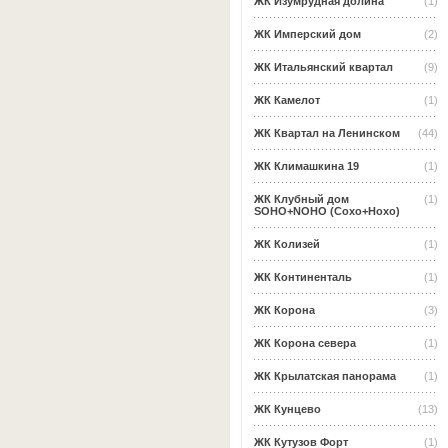
ЖК Изумрудная долина
(1)
ЖК Имперский дом
(2)
ЖК Итальянский квартал
(9)
ЖК Камелот
(1)
ЖК Квартал на Ленинском
(44)
ЖК Климашкина 19
(1)
ЖК Клубный дом
(1)
SOHO+NOHO (Сохо+Нохо)
ЖК Колизей
(1)
ЖК Континенталь
(1)
ЖК Корона
(3)
ЖК Корона севера
(1)
ЖК Крылатская панорама
(1)
ЖК Кунцево
(13)
ЖК Кутузов Форт
(1)