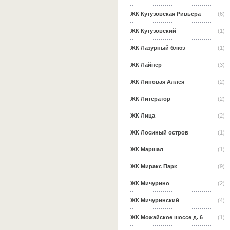
ЖК Кутузовская Ривьера
(6)
ЖК Кутузовский
(1)
ЖК Лазурный блюз
(1)
ЖК Лайнер
(3)
ЖК Липовая Аллея
(2)
ЖК Литератор
(2)
ЖК Лица
(2)
ЖК Лосиный остров
(1)
ЖК Маршал
(1)
ЖК Миракс Парк
(9)
ЖК Мичурино
(2)
ЖК Мичуринский
(4)
ЖК Можайское шоссе д. 6
(1)