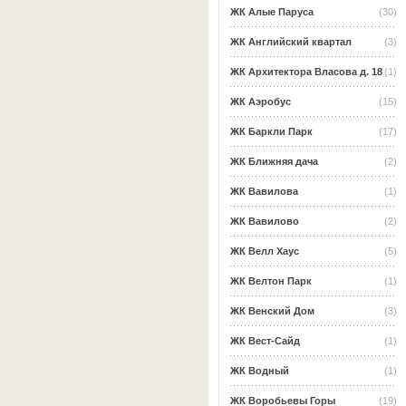
ЖК Алые Паруса
(30)
ЖК Английский квартал
(3)
ЖК Архитектора Власова д. 18
(1)
ЖК Аэробус
(15)
ЖК Баркли Парк
(17)
ЖК Ближняя дача
(2)
ЖК Вавилова
(1)
ЖК Вавилово
(2)
ЖК Велл Хаус
(5)
ЖК Велтон Парк
(1)
ЖК Венский Дом
(3)
ЖК Вест-Сайд
(1)
ЖК Водный
(1)
ЖК Воробьевы Горы
(19)