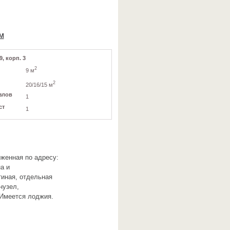
м
9, корп. 3
2
9 м
2
20/16/15 м
злов
1
ст
1
оженная по адресу:
а и
тиная, отдельная
нузел,
 Имеется лоджия.