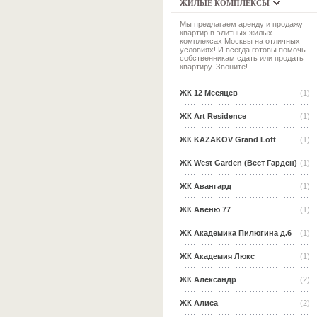
ЖИЛЫЕ КОМПЛЕКСЫ
Мы предлагаем аренду и продажу
квартир в элитных жилых
комплексах Москвы на отличных
условиях! И всегда готовы помочь
собственникам сдать или продать
квартиру. Звоните!
ЖК 12 Месяцев
(1)
ЖК Art Residence
(1)
ЖК KAZAKOV Grand Loft
(1)
ЖК West Garden (Вест Гарден)
(1)
ЖК Авангард
(1)
ЖК Авеню 77
(1)
ЖК Академика Пилюгина д.6
(1)
ЖК Академия Люкс
(1)
ЖК Александр
(2)
ЖК Алиса
(2)