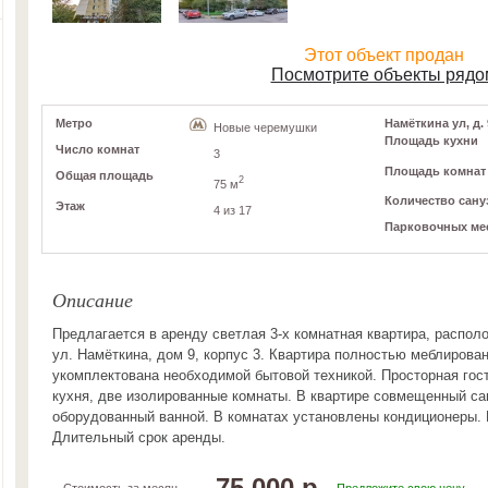
Этот объект продан
Посмотрите объекты рядо
Метро
Намёткина ул, д. 
Новые черемушки
Площадь кухни
Число комнат
3
Площадь комнат
Общая площадь
2
75 м
Количество сану
Этаж
4 из 17
Парковочных ме
Описание
Предлагается в аренду светлая 3-х комнатная квартира, распол
ул. Намёткина, дом 9, корпус 3. Квартира полностью меблирован
укомплектована необходимой бытовой техникой. Просторная гос
кухня, две изолированные комнаты. В квартире совмещенный са
оборудованный ванной. В комнатах установлены кондиционеры.
Длительный срок аренды.
75 000 р.