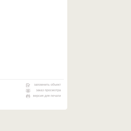
запомнить объект
заказ просмотра
версия для печати