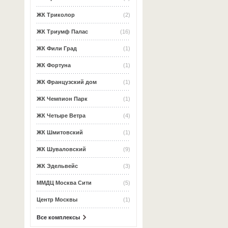
ЖК Триколор
(2)
ЖК Триумф Палас
(16)
ЖК Фили Град
(1)
ЖК Фортуна
(1)
ЖК Французский дом
(1)
ЖК Чемпион Парк
(1)
ЖК Четыре Ветра
(4)
ЖК Шмитовский
(1)
ЖК Шуваловский
(9)
ЖК Эдельвейс
(3)
ММДЦ Москва Сити
(5)
Центр Москвы
(1)
Все комплексы