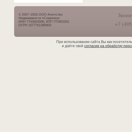
Звони
© 2007–2026 ООО Агентство
Недвижимости «Славянка»
ИНН 7743663096, КПП 772901001
+7 (495
ОГРН 1077761389903
При использовании сайта Вы как посетител
и даёте своё
согласие на обработку пер