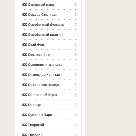
ЖК Северный парк
(1)
ЖК Сердце Столицы
(1)
ЖК Серебряный бульвар
(1)
ЖК Серебряный квартет
(4)
ЖК Скай Форт
(1)
ЖК Сколков бор
(1)
ЖК Смоленская застава
(4)
ЖК Созвездие Капитал
(3)
ЖК Соколиное гнездо
(3)
ЖК Солнечный берег
(1)
ЖК Солнце
(1)
ЖК Суворов Парк
(1)
ЖК Тверской
(1)
ЖК ТриБеКа
(3)