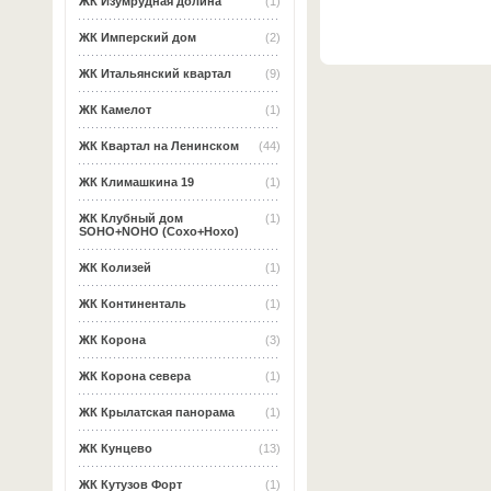
ЖК Изумрудная долина
(1)
ЖК Имперский дом
(2)
ЖК Итальянский квартал
(9)
ЖК Камелот
(1)
ЖК Квартал на Ленинском
(44)
ЖК Климашкина 19
(1)
ЖК Клубный дом
(1)
SOHO+NOHO (Сохо+Нохо)
ЖК Колизей
(1)
ЖК Континенталь
(1)
ЖК Корона
(3)
ЖК Корона севера
(1)
ЖК Крылатская панорама
(1)
ЖК Кунцево
(13)
ЖК Кутузов Форт
(1)