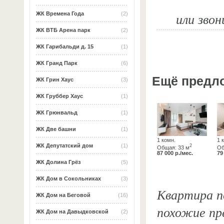
или звон
ЖК Времена Года
(2)
ЖК ВТБ Арена парк
(2)
ЖК Гарибальди д. 15
(1)
ЖК Гранд Парк
(6)
Ещё предл
ЖК Грин Хаус
(3)
ЖК Груббер Хаус
(1)
ЖК Грюнвальд
(1)
ЖК Две башни
(1)
1 комн.
1 
ЖК Депутатский дом
(1)
2
Общая: 33 м
Об
87 000 р./мес.
79
ЖК Долина Грёз
(5)
ЖК Дом в Сокольниках
(3)
Квартира по
ЖК Дом на Беговой
(16)
похожие пр
ЖК Дом на Давыдковской
(2)