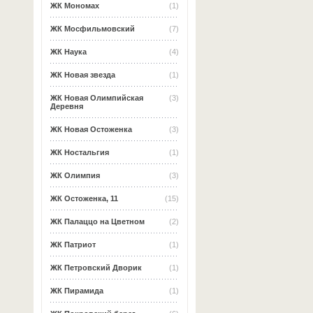
ЖК Мономах
(1)
ЖК Мосфильмовский
(7)
ЖК Наука
(4)
ЖК Новая звезда
(1)
ЖК Новая Олимпийская
(3)
Деревня
ЖК Новая Остоженка
(3)
ЖК Ностальгия
(1)
ЖК Олимпия
(3)
ЖК Остоженка, 11
(15)
ЖК Палаццо на Цветном
(2)
ЖК Патриот
(1)
ЖК Петровский Дворик
(1)
ЖК Пирамида
(1)