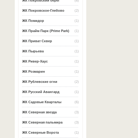
ЖК Покровский берег
(6)
ЖК Покровское-Глебово
(2)
ЖК Помидор
(1)
ЖК Прайм Парк (Prime Park)
(1)
ЖК Приват Сквер
(1)
ЖК Пырьева
(1)
ЖК Ривер-Хаус
(1)
ЖК Розмарин
(1)
ЖК Рублевские огни
(2)
ЖК Русский Авангард
(1)
ЖК Садовые Кварталы
(6)
ЖК Северная звезда
(3)
ЖК Северная пальмира
(3)
ЖК Северные Ворота
(1)