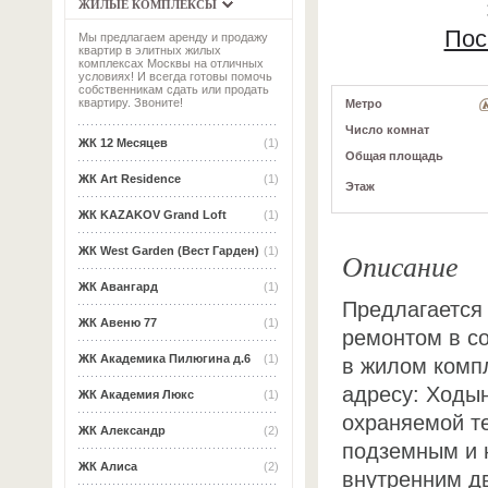
ЖИЛЫЕ КОМПЛЕКСЫ
Пос
Мы предлагаем аренду и продажу
квартир в элитных жилых
комплексах Москвы на отличных
условиях! И всегда готовы помочь
собственникам сдать или продать
квартиру. Звоните!
Метро
Число комнат
ЖК 12 Месяцев
(1)
Общая площадь
ЖК Art Residence
(1)
Этаж
ЖК KAZAKOV Grand Loft
(1)
ЖК West Garden (Вест Гарден)
(1)
Описание
ЖК Авангард
(1)
Предлагается
ЖК Авеню 77
(1)
ремонтом в с
ЖК Академика Пилюгина д.6
(1)
в жилом комп
адресу: Ходын
ЖК Академия Люкс
(1)
охраняемой те
ЖК Александр
(2)
подземным и 
ЖК Алиса
(2)
внутренним д