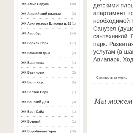
детскими пло
ЖК Алые Паруса
(30)
апартамент п
ЖК Английский квартал
(3)
необходимой 
ЖК Архитектора Власова д. 18
(1)
Санузел (душ
ЖК Аэробус
(14)
сантехникой. 
парк. Развита
ЖК Баркли Парк
(17)
услугам (в ша
ЖК Ближняя дача
(2)
Авиапарк, Ход
ЖК Вавилова
(1)
ЖК Вавилово
(2)
Стоимость за месяц
ЖК Велл Хаус
(5)
ЖК Велтон Парк
(1)
Мы можем о
ЖК Венский Дом
(3)
ЖК Вест-Сайд
(1)
ЖК Водный
(1)
ЖК Воробьевы Горы
(19)