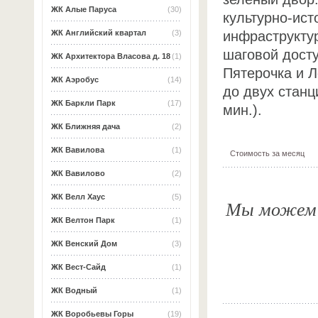
ЖК Алые Паруса
(30)
культурно-ист
инфраструктур
ЖК Английский квартал
(3)
шаговой досту
ЖК Архитектора Власова д. 18
(1)
Пятерочка и 
ЖК Аэробус
(14)
до двух станц
ЖК Баркли Парк
(17)
мин.).
ЖК Ближняя дача
(2)
ЖК Вавилова
(1)
Стоимость за месяц
ЖК Вавилово
(2)
ЖК Велл Хаус
(5)
Мы можем о
ЖК Велтон Парк
(1)
ЖК Венский Дом
(3)
ЖК Вест-Сайд
(1)
ЖК Водный
(1)
ЖК Воробьевы Горы
(19)