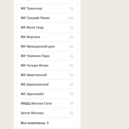
ЖК Триколор
(2)
ЖК Триумф Палас
(16)
ЖК Фили Град
(1)
ЖК Фортуна
(1)
ЖК Французский дом
(1)
ЖК Чемпион Парк
(1)
ЖК Четыре Ветра
(4)
ЖК Шмитовский
(1)
ЖК Шуваловский
(9)
ЖК Эдельвейс
(3)
ММДЦ Москва Сити
(5)
Центр Москвы
(1)
Все комплексы