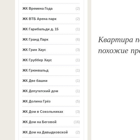
ЖК Времена Года
(2)
ЖК ВТБ Арена парк
(2)
ЖК Гарибальди д. 15
(1)
Квартира по
ЖК Гранд Парк
(6)
похожие пр
ЖК Грин Хаус
(3)
ЖК Груббер Хаус
(1)
ЖК Грюнвальд
(1)
ЖК Две башни
(1)
ЖК Депутатский дом
(1)
ЖК Долина Грёз
(5)
ЖК Дом в Сокольниках
(3)
ЖК Дом на Беговой
(16)
ЖК Дом на Давыдковской
(2)