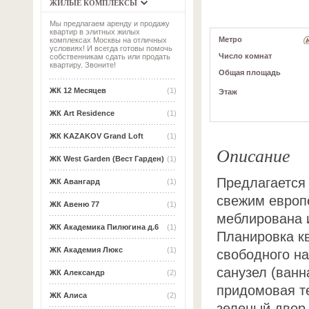
ЖИЛЫЕ КОМПЛЕКСЫ
Мы предлагаем аренду и продажу
квартир в элитных жилых
Метро
комплексах Москвы на отличных
условиях! И всегда готовы помочь
Число комнат
собственникам сдать или продать
квартиру. Звоните!
Общая площадь
ЖК 12 Месяцев
(1)
Этаж
ЖК Art Residence
(1)
ЖК KAZAKOV Grand Loft
(1)
Описание
ЖК West Garden (Вест Гарден)
(1)
Предлагается 
ЖК Авангард
(1)
свежим европ
ЖК Авеню 77
(1)
меблирована 
ЖК Академика Пилюгина д.6
(1)
Планировка кв
ЖК Академия Люкс
(1)
свободного н
санузел (ванн
ЖК Александр
(2)
придомовая те
ЖК Алиса
(2)
зеленый двор