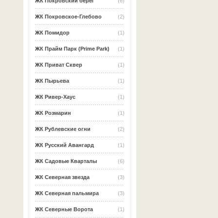
ЖК Покровский берег
(6)
ЖК Покровское-Глебово
(2)
ЖК Помидор
(1)
ЖК Прайм Парк (Prime Park)
(1)
ЖК Приват Сквер
(1)
ЖК Пырьева
(1)
ЖК Ривер-Хаус
(1)
ЖК Розмарин
(1)
ЖК Рублевские огни
(2)
ЖК Русский Авангард
(1)
ЖК Садовые Кварталы
(6)
ЖК Северная звезда
(3)
ЖК Северная пальмира
(3)
ЖК Северные Ворота
(1)