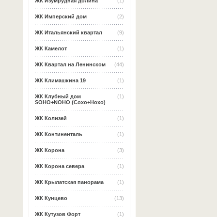
ЖК Изумрудная долина
(1)
ЖК Имперский дом
(2)
ЖК Итальянский квартал
(9)
ЖК Камелот
(1)
ЖК Квартал на Ленинском
(44)
ЖК Климашкина 19
(1)
ЖК Клубный дом
(1)
SOHO+NOHO (Сохо+Нохо)
ЖК Колизей
(1)
ЖК Континенталь
(1)
ЖК Корона
(3)
ЖК Корона севера
(1)
ЖК Крылатская панорама
(1)
ЖК Кунцево
(13)
ЖК Кутузов Форт
(1)