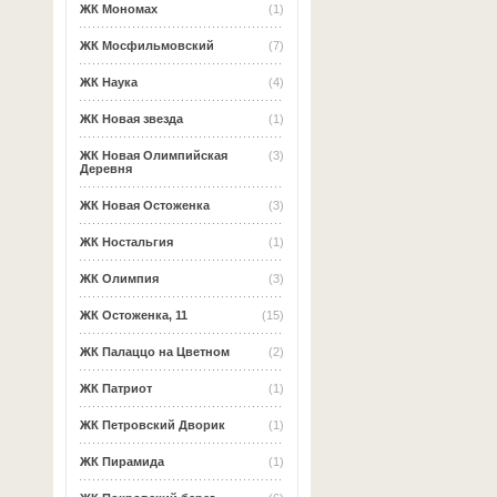
ЖК Мономах
(1)
ЖК Мосфильмовский
(7)
ЖК Наука
(4)
ЖК Новая звезда
(1)
ЖК Новая Олимпийская
(3)
Деревня
ЖК Новая Остоженка
(3)
ЖК Ностальгия
(1)
ЖК Олимпия
(3)
ЖК Остоженка, 11
(15)
ЖК Палаццо на Цветном
(2)
ЖК Патриот
(1)
ЖК Петровский Дворик
(1)
ЖК Пирамида
(1)