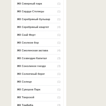
ЖК Северный парк
(1)
ЖК Сердце Столицы
(1)
ЖК Серебряный бульвар
(1)
ЖК Серебряный квартет
(4)
ЖК Скай Форт
(1)
ЖК Сколков бор
(1)
ЖК Смоленская застава
(4)
ЖК Созвездие Капитал
(3)
ЖК Соколиное гнездо
(3)
ЖК Солнечный берег
(1)
ЖК Солнце
(1)
ЖК Суворов Парк
(1)
ЖК Тверской
(1)
ЖК ТриБеКа
(3)