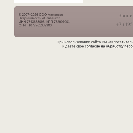
Звони
© 2007–2026 ООО Агентство
Недвижимости «Славянка»
ИНН 7743663096, КПП 772901001
+7 (495
ОГРН 1077761389903
При использовании сайта Вы как посетител
и даёте своё
согласие на обработку пер