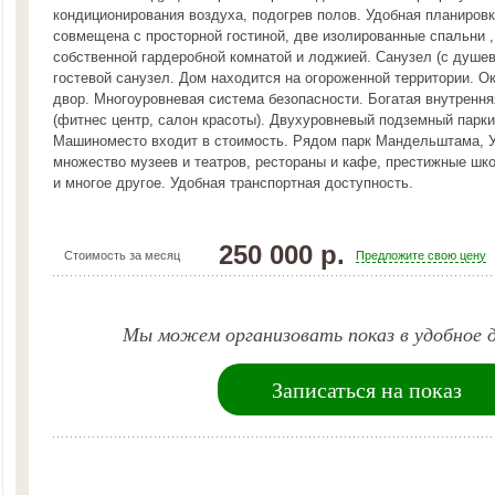
кондиционирования воздуха, подогрев полов. Удобная планировк
совмещена с просторной гостиной, две изолированные спальни ,
собственной гардеробной комнатой и лоджией. Санузел (с душев
гостевой санузел. Дом находится на огороженной территории. О
двор. Многоуровневая система безопасности. Богатая внутренн
(фитнес центр, салон красоты). Двухуровневый подземный парки
Машиноместо входит в стоимость. Рядом парк Мандельштама, У
множество музеев и театров, рестораны и кафе, престижные шк
и многое другое. Удобная транспортная доступность.
250 000 р.
Стоимость за месяц
Предложите свою цену
Мы можем организовать показ в удобное д
Записаться на показ