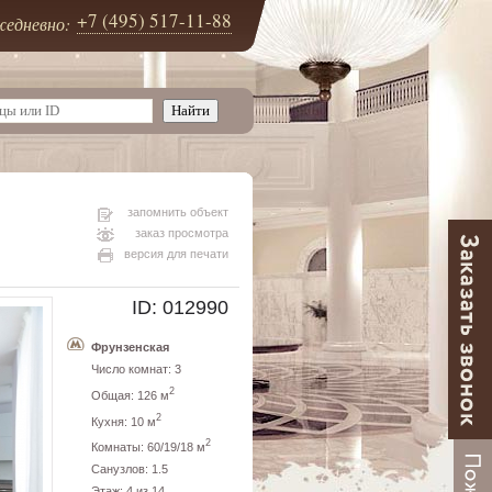
+7 (495) 517-11-88
едневно:
запомнить объект
заказ просмотра
версия для печати
ID: 012990
Фрунзенская
Число комнат: 3
2
Общая: 126 м
2
Кухня: 10 м
2
Комнаты: 60/19/18 м
Санузлов: 1.5
Этаж: 4 из 14