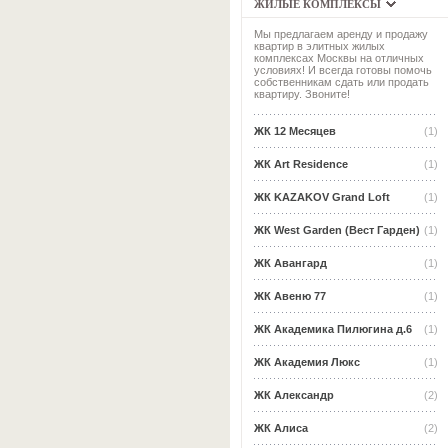
ЖИЛЫЕ КОМПЛЕКСЫ
Мы предлагаем аренду и продажу
квартир в элитных жилых
комплексах Москвы на отличных
условиях! И всегда готовы помочь
собственникам сдать или продать
квартиру. Звоните!
ЖК 12 Месяцев
(1)
ЖК Art Residence
(1)
ЖК KAZAKOV Grand Loft
(1)
ЖК West Garden (Вест Гарден)
(1)
ЖК Авангард
(1)
ЖК Авеню 77
(1)
ЖК Академика Пилюгина д.6
(1)
ЖК Академия Люкс
(1)
ЖК Александр
(2)
ЖК Алиса
(2)