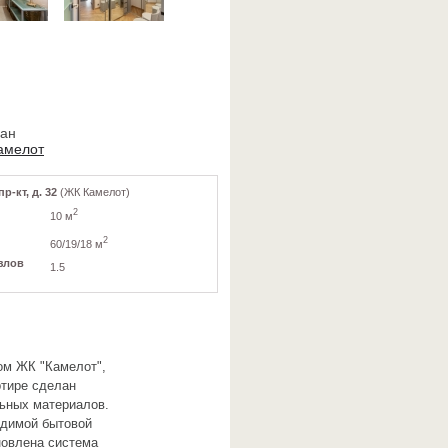
ван
амелот
-кт, д. 32
(ЖК Камелот)
2
10 м
2
60/19/18 м
злов
1.5
ом ЖК "Камелот",
ртире сделан
льных материалов.
одимой бытовой
новлена система