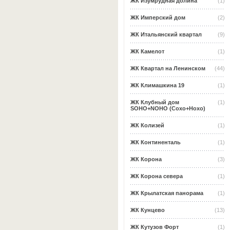
ЖК Изумрудная долина
(1)
ЖК Имперский дом
(2)
ЖК Итальянский квартал
(9)
ЖК Камелот
(1)
ЖК Квартал на Ленинском
(44)
ЖК Климашкина 19
(1)
ЖК Клубный дом
(1)
SOHO+NOHO (Сохо+Нохо)
ЖК Колизей
(1)
ЖК Континенталь
(1)
ЖК Корона
(3)
ЖК Корона севера
(1)
ЖК Крылатская панорама
(1)
ЖК Кунцево
(13)
ЖК Кутузов Форт
(1)