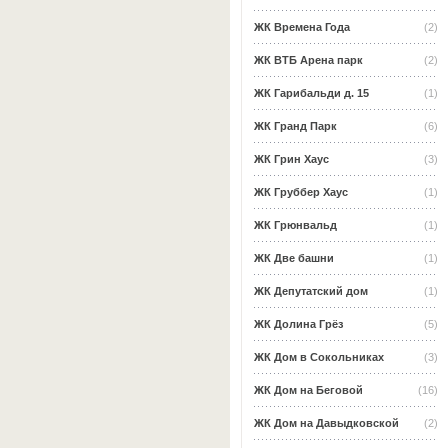
ЖК Времена Года
(2)
ЖК ВТБ Арена парк
(2)
ЖК Гарибальди д. 15
(1)
ЖК Гранд Парк
(6)
ЖК Грин Хаус
(3)
ЖК Груббер Хаус
(1)
ЖК Грюнвальд
(1)
ЖК Две башни
(1)
ЖК Депутатский дом
(1)
ЖК Долина Грёз
(5)
ЖК Дом в Сокольниках
(3)
ЖК Дом на Беговой
(16)
ЖК Дом на Давыдковской
(2)