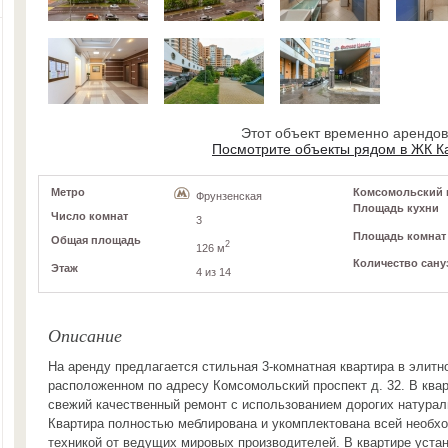
Этот объект временно арендо
Посмотрите объекты рядом в ЖК К
Метро
Комсомольский пр
Фрунзенская
Площадь кухни
Число комнат
3
Площадь комнат
Общая площадь
2
126 м
Количество сану
Этаж
4 из 14
Описание
На аренду предлагается стильная 3-комнатная квартира в элитн
расположенном по адресу Комсомольский проспект д. 32. В ква
свежий качественный ремонт с использованием дорогих натура
Квартира полностью меблирована и укомплектована всей необх
техникой от ведущих мировых производителей. В квартире уста