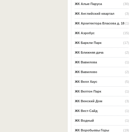
ЖК Алые Паруса
(30)
ЖК Английский квартал
(3)
ЖК Архитектора Власова д. 18
(1)
ЖК Аэробус
(15)
ЖК Баркли Парк
(17)
ЖК Ближняя дача
(2)
ЖК Вавилова
(1)
ЖК Вавилово
(2)
ЖК Велл Хаус
(5)
ЖК Велтон Парк
(1)
ЖК Венский Дом
(3)
ЖК Вест-Сайд
(1)
ЖК Водный
(1)
ЖК Воробьевы Горы
(19)