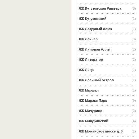
ЖК Кутузовская Ривьера
(6)
ЖК Кутузовский
(1)
ЖК Лазурный блюз
(1)
ЖК Лайнер
(3)
ЖК Липовая Аллея
(2)
ЖК Литератор
(2)
ЖК Лица
(2)
ЖК Лосиный остров
(1)
ЖК Маршал
(1)
ЖК Миракс Парк
(9)
ЖК Мичурино
(2)
ЖК Мичуринский
(4)
ЖК Можайское шоссе д. 6
(1)