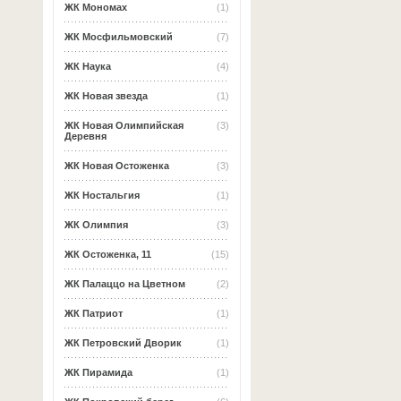
ЖК Мономах
(1)
ЖК Мосфильмовский
(7)
ЖК Наука
(4)
ЖК Новая звезда
(1)
ЖК Новая Олимпийская
(3)
Деревня
ЖК Новая Остоженка
(3)
ЖК Ностальгия
(1)
ЖК Олимпия
(3)
ЖК Остоженка, 11
(15)
ЖК Палаццо на Цветном
(2)
ЖК Патриот
(1)
ЖК Петровский Дворик
(1)
ЖК Пирамида
(1)