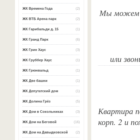
ЖК Времена Года
(2)
Мы можем о
ЖК ВТБ Арена парк
(2)
ЖК Гарибальди д. 15
(1)
ЖК Гранд Парк
(6)
ЖК Грин Хаус
(3)
или звон
ЖК Груббер Хаус
(1)
ЖК Грюнвальд
(1)
ЖК Две башни
(1)
ЖК Депутатский дом
(1)
ЖК Долина Грёз
(5)
Квартира по
ЖК Дом в Сокольниках
(3)
корп. 2 и п
ЖК Дом на Беговой
(16)
ЖК Дом на Давыдковской
(2)