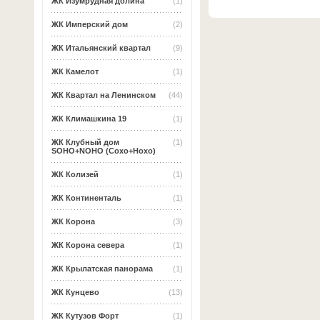
ЖК Изумрудная долина
(1)
ЖК Имперский дом
(2)
ЖК Итальянский квартал
(9)
ЖК Камелот
(1)
ЖК Квартал на Ленинском
(44)
ЖК Климашкина 19
(1)
ЖК Клубный дом
(1)
SOHO+NOHO (Сохо+Нохо)
ЖК Колизей
(1)
ЖК Континенталь
(1)
ЖК Корона
(3)
ЖК Корона севера
(1)
ЖК Крылатская панорама
(1)
ЖК Кунцево
(13)
ЖК Кутузов Форт
(1)