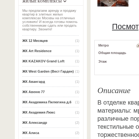
ЖИЛЫЕ КОМПЛЕКСЫ
Мы предлагаем аренду и продажу
квартир в элитных жилых
комплексах Москвы на отличных
условиях! И всегда готовы помочь
Посмот
собственникам сдать или продать
квартиру. Звоните!
ЖК 12 Месяцев
(1)
Метро
ЖК Art Residence
(1)
Общая площадь
ЖК KAZAKOV Grand Loft
(1)
Этаж
ЖК West Garden (Вест Гарден)
(1)
ЖК Авангард
(1)
Описание
ЖК Авеню 77
(1)
В отделке кв
ЖК Академика Пилюгина д.6
(1)
материалы: мр
ЖК Академия Люкс
(1)
различные пор
ЖК Александр
(2)
текстильные о
ЖК Алиса
(2)
торжественно