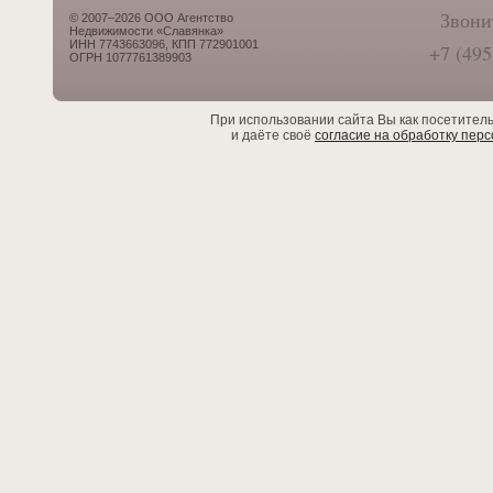
Звони
© 2007–2026 ООО Агентство
Недвижимости «Славянка»
ИНН 7743663096, КПП 772901001
+7 (495
ОГРН 1077761389903
При использовании сайта Вы как посетител
и даёте своё
согласие на обработку пер