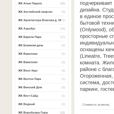
подчеркивает
ЖК Алые Паруса
(30)
дизайна. Сту
ЖК Английский квартал
(3)
в единое про
ЖК Архитектора Власова д. 18
(1)
бытовой техн
(Onlywood), о
ЖК Аэробус
(14)
просторные с
ЖК Баркли Парк
(17)
индивидуальн
ЖК Ближняя дача
(2)
оснащены кач
ЖК Вавилова
(1)
(Lineatre, Tr
комната. Жил
ЖК Вавилово
(2)
районе с благ
ЖК Велл Хаус
(5)
Огороженная,
ЖК Велтон Парк
(1)
система, дос
ЖК Венский Дом
(3)
паркинг, гост
ЖК Вест-Сайд
(1)
ЖК Водный
(1)
Стоимость за месяц
ЖК Воробьевы Горы
(19)