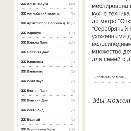
ЖК Алые Паруса
(30)
меблирована 
кухне техника
ЖК Английский квартал
(3)
до метро "Отк
ЖК Архитектора Власова д. 18
(1)
"Серебряный б
ЖК Аэробус
(14)
ухоженными д
велосипедными
ЖК Баркли Парк
(17)
множество де
ЖК Ближняя дача
(2)
для семей с д
ЖК Вавилова
(1)
ЖК Вавилово
(2)
Стоимость за месяц
ЖК Велл Хаус
(5)
ЖК Велтон Парк
(1)
Мы можем о
ЖК Венский Дом
(3)
ЖК Вест-Сайд
(1)
ЖК Водный
(1)
ЖК Воробьевы Горы
(19)