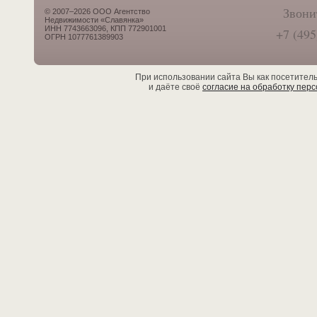
Звони
© 2007–2026 ООО Агентство
Недвижимости «Славянка»
ИНН 7743663096, КПП 772901001
+7 (495
ОГРН 1077761389903
При использовании сайта Вы как посетител
и даёте своё
согласие на обработку пер