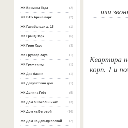
ЖК Времена Года
(2)
или звон
ЖК ВТБ Арена парк
(2)
ЖК Гарибальди д. 15
(1)
ЖК Гранд Парк
(6)
ЖК Грин Хаус
(3)
ЖК Груббер Хаус
(1)
Квартира по
ЖК Грюнвальд
(1)
корп. 1 и п
ЖК Две башни
(1)
ЖК Депутатский дом
(1)
ЖК Долина Грёз
(5)
ЖК Дом в Сокольниках
(3)
ЖК Дом на Беговой
(16)
ЖК Дом на Давыдковской
(2)