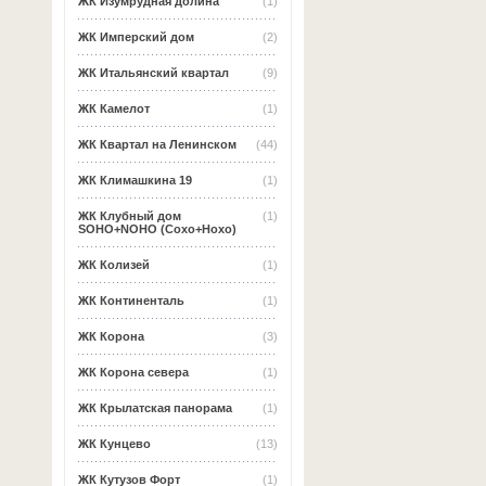
ЖК Изумрудная долина
(1)
ЖК Имперский дом
(2)
ЖК Итальянский квартал
(9)
ЖК Камелот
(1)
ЖК Квартал на Ленинском
(44)
ЖК Климашкина 19
(1)
ЖК Клубный дом
(1)
SOHO+NOHO (Сохо+Нохо)
ЖК Колизей
(1)
ЖК Континенталь
(1)
ЖК Корона
(3)
ЖК Корона севера
(1)
ЖК Крылатская панорама
(1)
ЖК Кунцево
(13)
ЖК Кутузов Форт
(1)