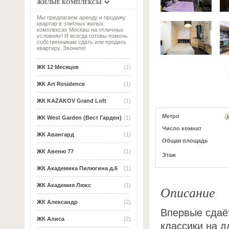
ЖИЛЫЕ КОМПЛЕКСЫ
Мы предлагаем аренду и продажу
квартир в элитных жилых
комплексах Москвы на отличных
условиях! И всегда готовы помочь
собственникам сдать или продать
квартиру. Звоните!
ЖК 12 Месяцев
(1)
ЖК Art Residence
(1)
ЖК KAZAKOV Grand Loft
(1)
Метро
ЖК West Garden (Вест Гарден)
(1)
Число комнат
ЖК Авангард
(1)
Общая площадь
ЖК Авеню 77
(1)
Этаж
ЖК Академика Пилюгина д.6
(1)
ЖК Академия Люкс
(1)
Описание
ЖК Александр
(2)
Впервые сдаёт
ЖК Алиса
(2)
классики на д