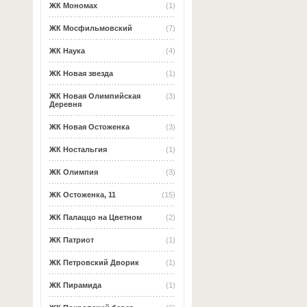
ЖК Мономах
(1)
ЖК Мосфильмовский
(7)
ЖК Наука
(4)
ЖК Новая звезда
(1)
ЖК Новая Олимпийская
(3)
Деревня
ЖК Новая Остоженка
(3)
ЖК Ностальгия
(1)
ЖК Олимпия
(3)
ЖК Остоженка, 11
(15)
ЖК Палаццо на Цветном
(2)
ЖК Патриот
(1)
ЖК Петровский Дворик
(1)
ЖК Пирамида
(1)