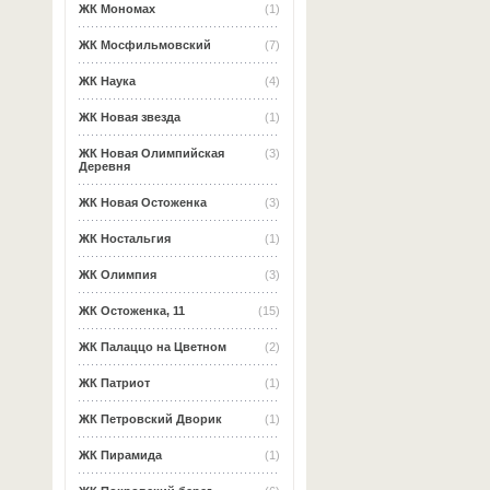
ЖК Мономах
(1)
ЖК Мосфильмовский
(7)
ЖК Наука
(4)
ЖК Новая звезда
(1)
ЖК Новая Олимпийская
(3)
Деревня
ЖК Новая Остоженка
(3)
ЖК Ностальгия
(1)
ЖК Олимпия
(3)
ЖК Остоженка, 11
(15)
ЖК Палаццо на Цветном
(2)
ЖК Патриот
(1)
ЖК Петровский Дворик
(1)
ЖК Пирамида
(1)