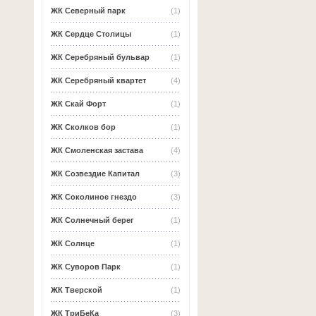
ЖК Северный парк
(1)
ЖК Сердце Столицы
(1)
ЖК Серебряный бульвар
(1)
ЖК Серебряный квартет
(4)
ЖК Скай Форт
(1)
ЖК Сколков бор
(1)
ЖК Смоленская застава
(4)
ЖК Созвездие Капитал
(3)
ЖК Соколиное гнездо
(3)
ЖК Солнечный берег
(1)
ЖК Солнце
(1)
ЖК Суворов Парк
(1)
ЖК Тверской
(1)
ЖК ТриБеКа
(3)