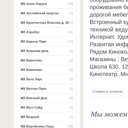
ЖК Алые Паруса
(30)
проживания б
дорогой мебел
ЖК Английский квартал
(3)
Встроенный к
ЖК Архитектора Власова д. 18
(1)
техникой веду
ЖК Аэробус
(14)
Интернет. Уд
ЖК Баркли Парк
(17)
Развитая инф
Рядом Киноко
ЖК Ближняя дача
(2)
Магазины : Вк
ЖК Вавилова
(1)
Школа 630, 12
ЖК Вавилово
(2)
Кинотеатр. Мн
ЖК Велл Хаус
(5)
ЖК Велтон Парк
(1)
Стоимость за месяц
ЖК Венский Дом
(3)
ЖК Вест-Сайд
(1)
Мы можем о
ЖК Водный
(1)
ЖК Воробьевы Горы
(19)