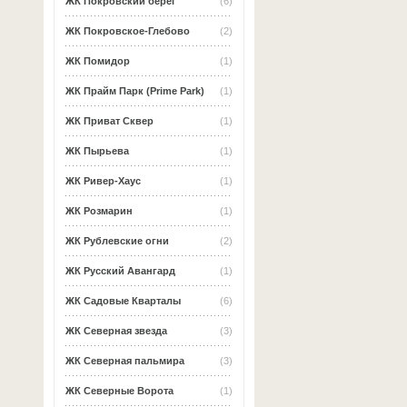
ЖК Покровский берег
(6)
ЖК Покровское-Глебово
(2)
ЖК Помидор
(1)
ЖК Прайм Парк (Prime Park)
(1)
ЖК Приват Сквер
(1)
ЖК Пырьева
(1)
ЖК Ривер-Хаус
(1)
ЖК Розмарин
(1)
ЖК Рублевские огни
(2)
ЖК Русский Авангард
(1)
ЖК Садовые Кварталы
(6)
ЖК Северная звезда
(3)
ЖК Северная пальмира
(3)
ЖК Северные Ворота
(1)