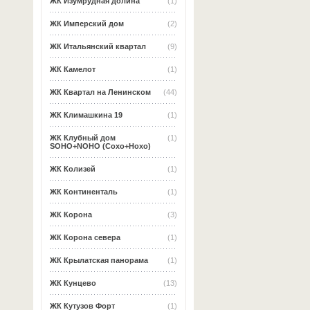
ЖК Изумрудная долина
(1)
ЖК Имперский дом
(2)
ЖК Итальянский квартал
(9)
ЖК Камелот
(1)
ЖК Квартал на Ленинском
(44)
ЖК Климашкина 19
(1)
ЖК Клубный дом
(1)
SOHO+NOHO (Сохо+Нохо)
ЖК Колизей
(1)
ЖК Континенталь
(1)
ЖК Корона
(3)
ЖК Корона севера
(1)
ЖК Крылатская панорама
(1)
ЖК Кунцево
(13)
ЖК Кутузов Форт
(1)