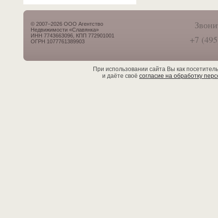
Звони
© 2007–2026 ООО Агентство
Недвижимости «Славянка»
ИНН 7743663096, КПП 772901001
+7 (495
ОГРН 1077761389903
При использовании сайта Вы как посетител
и даёте своё
согласие на обработку пер