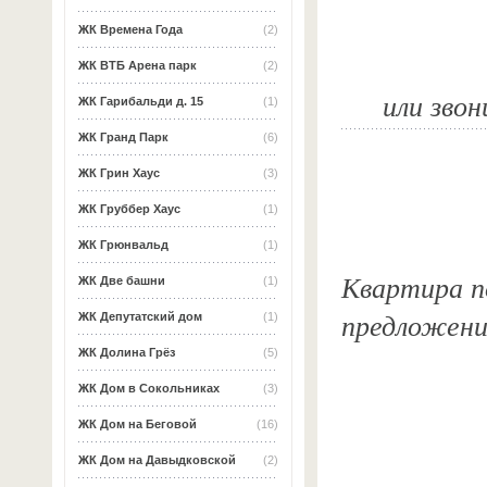
ЖК Времена Года
(2)
ЖК ВТБ Арена парк
(2)
или звон
ЖК Гарибальди д. 15
(1)
ЖК Гранд Парк
(6)
ЖК Грин Хаус
(3)
ЖК Груббер Хаус
(1)
ЖК Грюнвальд
(1)
Квартира по
ЖК Две башни
(1)
предложени
ЖК Депутатский дом
(1)
ЖК Долина Грёз
(5)
ЖК Дом в Сокольниках
(3)
ЖК Дом на Беговой
(16)
ЖК Дом на Давыдковской
(2)