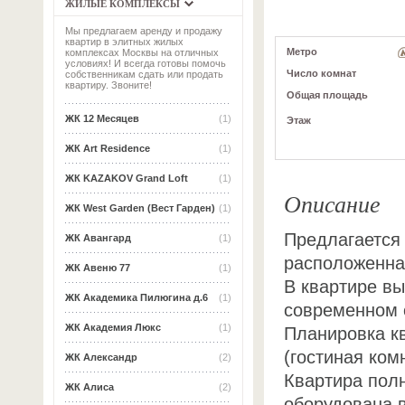
ЖИЛЫЕ КОМПЛЕКСЫ
Мы предлагаем аренду и продажу
квартир в элитных жилых
Метро
комплексах Москвы на отличных
условиях! И всегда готовы помочь
Число комнат
собственникам сдать или продать
квартиру. Звоните!
Общая площадь
ЖК 12 Месяцев
(1)
Этаж
ЖК Art Residence
(1)
ЖК KAZAKOV Grand Loft
(1)
Описание
ЖК West Garden (Вест Гарден)
(1)
Предлагается 
ЖК Авангард
(1)
расположенна
ЖК Авеню 77
(1)
В квартире в
ЖК Академика Пилюгина д.6
(1)
современном 
ЖК Академия Люкс
(1)
Планировка к
(гостиная ком
ЖК Александр
(2)
Квартира пол
ЖК Алиса
(2)
оборудована 