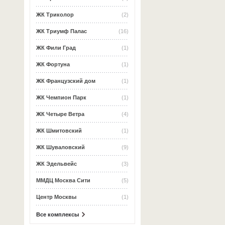
ЖК Триколор
(2)
ЖК Триумф Палас
(16)
ЖК Фили Град
(1)
ЖК Фортуна
(1)
ЖК Французский дом
(1)
ЖК Чемпион Парк
(1)
ЖК Четыре Ветра
(4)
ЖК Шмитовский
(1)
ЖК Шуваловский
(9)
ЖК Эдельвейс
(3)
ММДЦ Москва Сити
(5)
Центр Москвы
(1)
Все комплексы