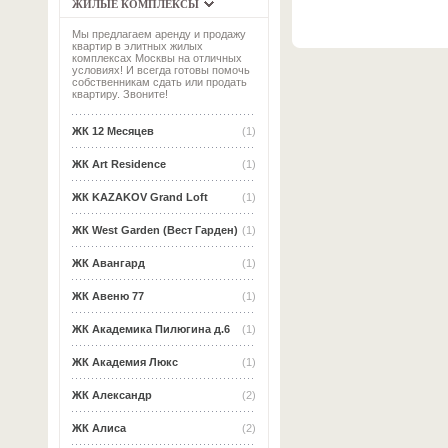
ЖИЛЫЕ КОМПЛЕКСЫ
Мы предлагаем аренду и продажу
квартир в элитных жилых
комплексах Москвы на отличных
условиях! И всегда готовы помочь
собственникам сдать или продать
квартиру. Звоните!
ЖК 12 Месяцев
(1)
ЖК Art Residence
(1)
ЖК KAZAKOV Grand Loft
(1)
ЖК West Garden (Вест Гарден)
(1)
ЖК Авангард
(1)
ЖК Авеню 77
(1)
ЖК Академика Пилюгина д.6
(1)
ЖК Академия Люкс
(1)
ЖК Александр
(2)
ЖК Алиса
(2)