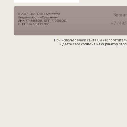
Звони
© 2007–2026 ООО Агентство
Недвижимости «Славянка»
ИНН 7743663096, КПП 772901001
+7 (495
ОГРН 1077761389903
При использовании сайта Вы как посетител
и даёте своё
согласие на обработку пер