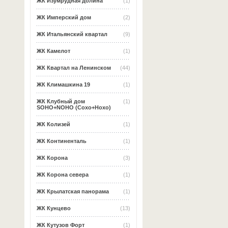
ЖК Изумрудная долина
(1)
ЖК Имперский дом
(2)
ЖК Итальянский квартал
(9)
ЖК Камелот
(1)
ЖК Квартал на Ленинском
(44)
ЖК Климашкина 19
(1)
ЖК Клубный дом
(1)
SOHO+NOHO (Сохо+Нохо)
ЖК Колизей
(1)
ЖК Континенталь
(1)
ЖК Корона
(3)
ЖК Корона севера
(1)
ЖК Крылатская панорама
(1)
ЖК Кунцево
(13)
ЖК Кутузов Форт
(1)