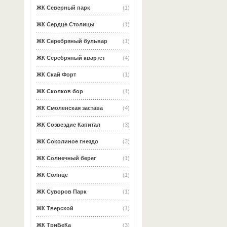
ЖК Северный парк
(1)
ЖК Сердце Столицы
(1)
ЖК Серебряный бульвар
(1)
ЖК Серебряный квартет
(4)
ЖК Скай Форт
(1)
ЖК Сколков бор
(1)
ЖК Смоленская застава
(4)
ЖК Созвездие Капитал
(3)
ЖК Соколиное гнездо
(3)
ЖК Солнечный берег
(1)
ЖК Солнце
(1)
ЖК Суворов Парк
(1)
ЖК Тверской
(1)
ЖК ТриБеКа
(3)