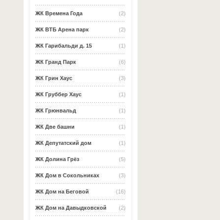
ЖК Времена Года
(2)
ЖК ВТБ Арена парк
(2)
ЖК Гарибальди д. 15
(1)
ЖК Гранд Парк
(6)
ЖК Грин Хаус
(3)
ЖК Груббер Хаус
(1)
ЖК Грюнвальд
(1)
ЖК Две башни
(1)
ЖК Депутатский дом
(1)
ЖК Долина Грёз
(5)
ЖК Дом в Сокольниках
(3)
ЖК Дом на Беговой
(16)
ЖК Дом на Давыдковской
(2)