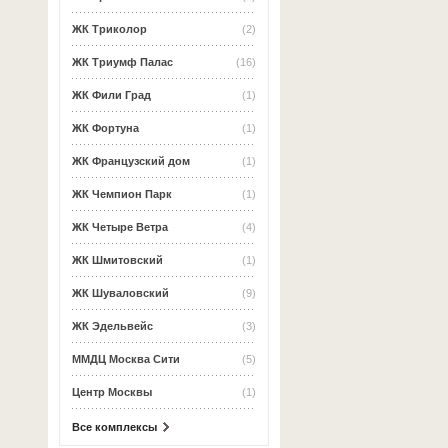
ЖК Триколор
(2)
ЖК Триумф Палас
(16)
ЖК Фили Град
(1)
ЖК Фортуна
(1)
ЖК Французский дом
(1)
ЖК Чемпион Парк
(1)
ЖК Четыре Ветра
(4)
ЖК Шмитовский
(1)
ЖК Шуваловский
(9)
ЖК Эдельвейс
(3)
ММДЦ Москва Сити
(5)
Центр Москвы
(1)
Все комплексы