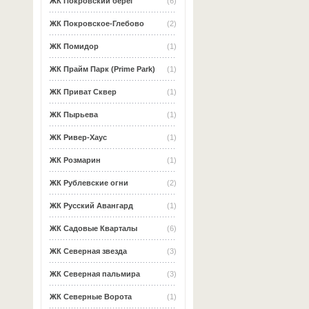
ЖК Покровский берег
(6)
ЖК Покровское-Глебово
(2)
ЖК Помидор
(1)
ЖК Прайм Парк (Prime Park)
(1)
ЖК Приват Сквер
(1)
ЖК Пырьева
(1)
ЖК Ривер-Хаус
(1)
ЖК Розмарин
(1)
ЖК Рублевские огни
(2)
ЖК Русский Авангард
(1)
ЖК Садовые Кварталы
(6)
ЖК Северная звезда
(3)
ЖК Северная пальмира
(3)
ЖК Северные Ворота
(1)