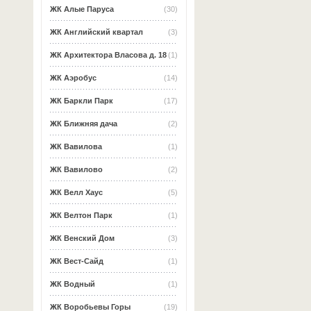
ЖК Алые Паруса
(30)
ЖК Английский квартал
(3)
ЖК Архитектора Власова д. 18
(1)
ЖК Аэробус
(14)
ЖК Баркли Парк
(17)
ЖК Ближняя дача
(2)
ЖК Вавилова
(1)
ЖК Вавилово
(2)
ЖК Велл Хаус
(5)
ЖК Велтон Парк
(1)
ЖК Венский Дом
(3)
ЖК Вест-Сайд
(1)
ЖК Водный
(1)
ЖК Воробьевы Горы
(19)