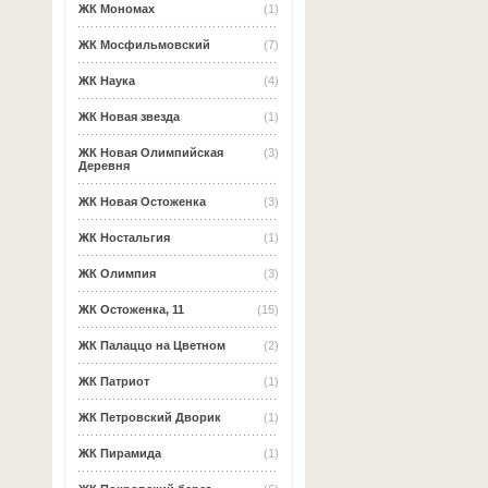
ЖК Мономах
(1)
ЖК Мосфильмовский
(7)
ЖК Наука
(4)
ЖК Новая звезда
(1)
ЖК Новая Олимпийская
(3)
Деревня
ЖК Новая Остоженка
(3)
ЖК Ностальгия
(1)
ЖК Олимпия
(3)
ЖК Остоженка, 11
(15)
ЖК Палаццо на Цветном
(2)
ЖК Патриот
(1)
ЖК Петровский Дворик
(1)
ЖК Пирамида
(1)