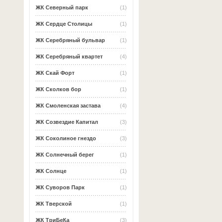
ЖК Северный парк
(1)
ЖК Сердце Столицы
(1)
ЖК Серебряный бульвар
(1)
ЖК Серебряный квартет
(4)
ЖК Скай Форт
(1)
ЖК Сколков бор
(1)
ЖК Смоленская застава
(4)
ЖК Созвездие Капитал
(3)
ЖК Соколиное гнездо
(3)
ЖК Солнечный берег
(1)
ЖК Солнце
(1)
ЖК Суворов Парк
(1)
ЖК Тверской
(1)
ЖК ТриБеКа
(3)