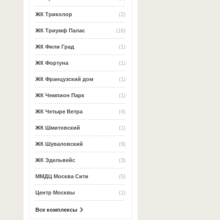
ЖК Триколор
(2)
ЖК Триумф Палас
(16)
ЖК Фили Град
(1)
ЖК Фортуна
(1)
ЖК Французский дом
(1)
ЖК Чемпион Парк
(1)
ЖК Четыре Ветра
(4)
ЖК Шмитовский
(1)
ЖК Шуваловский
(9)
ЖК Эдельвейс
(3)
ММДЦ Москва Сити
(5)
Центр Москвы
(1)
Все комплексы