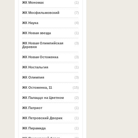
ЖК Мономах
(1)
ЖК Мосфильмовский
(7)
ЖК Наука
(4)
ЖК Новая звезда
(1)
ЖК Новая Олимпийская
(3)
Деревня
ЖК Новая Остоженка
(3)
ЖК Ностальгия
(1)
ЖК Олимпия
(3)
ЖК Остоженка, 11
(15)
ЖК Палаццо на Цветном
(2)
ЖК Патриот
(1)
ЖК Петровский Дворик
(1)
ЖК Пирамида
(1)