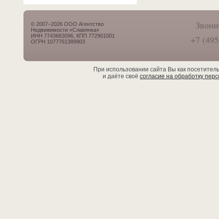
Звони
© 2007–2026 ООО Агентство
Недвижимости «Славянка»
ИНН 7743663096, КПП 772901001
+7 (495
ОГРН 1077761389903
При использовании сайта Вы как посетител
и даёте своё
согласие на обработку пер