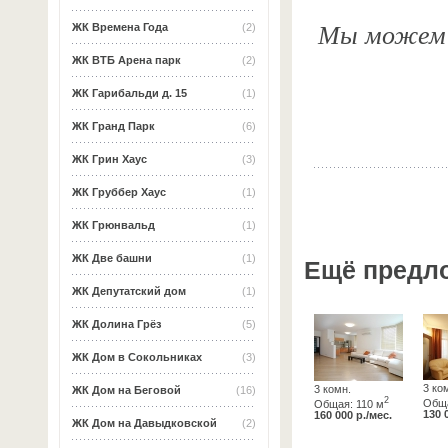
Мы можем о
ЖК Времена Года
(2)
ЖК ВТБ Арена парк
(2)
ЖК Гарибальди д. 15
(1)
ЖК Гранд Парк
(6)
ЖК Грин Хаус
(3)
ЖК Груббер Хаус
(1)
ЖК Грюнвальд
(1)
ЖК Две башни
(1)
Ещё предл
ЖК Депутатский дом
(1)
ЖК Долина Грёз
(5)
ЖК Дом в Сокольниках
(3)
3 ко
3 комн.
ЖК Дом на Беговой
(16)
2
Обща
Общая: 110 м
130 
160 000 р./мес.
ЖК Дом на Давыдковской
(2)