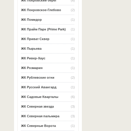
ЖК Покровский берег
(6)
ЖК Покровское-Глебово
(2)
ЖК Помидор
(1)
ЖК Прайм Парк (Prime Park)
(1)
ЖК Приват Сквер
(1)
ЖК Пырьева
(1)
ЖК Ривер-Хаус
(1)
ЖК Розмарин
(1)
ЖК Рублевские огни
(2)
ЖК Русский Авангард
(1)
ЖК Садовые Кварталы
(6)
ЖК Северная звезда
(3)
ЖК Северная пальмира
(3)
ЖК Северные Ворота
(1)