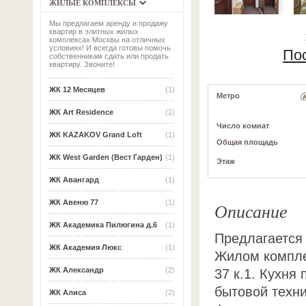
ЖИЛЫЕ КОМПЛЕКСЫ
Мы предлагаем аренду и продажу
квартир в элитных жилых
комплексах Москвы на отличных
условиях! И всегда готовы помочь
По
собственникам сдать или продать
квартиру. Звоните!
ЖК 12 Месяцев
(1)
Метро
ЖК Art Residence
(1)
Число комнат
ЖК KAZAKOV Grand Loft
(1)
Общая площадь
ЖК West Garden (Вест Гарден)
(1)
Этаж
ЖК Авангард
(1)
ЖК Авеню 77
(1)
Описание
ЖК Академика Пилюгина д.6
(1)
Предлагается 
ЖК Академия Люкс
(1)
Жилом компле
ЖК Александр
(2)
37 к.1. Кухня
бытовой техн
ЖК Алиса
(2)