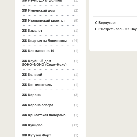
ЖК Изумрудная долина
(1)
ЖК Имперский дом
(2)
ЖК Итальянский квартал
(9)
Вернуться
Смотреть весь ЖК Нау
ЖК Камелот
(1)
ЖК Квартал на Ленинском
(44)
ЖК Климашкина 19
(1)
ЖК Клубный дом
(1)
SOHO+NOHO (Сохо+Нохо)
ЖК Колизей
(1)
ЖК Континенталь
(1)
ЖК Корона
(3)
ЖК Корона севера
(1)
ЖК Крылатская панорама
(1)
ЖК Кунцево
(13)
ЖК Кутузов Форт
(1)