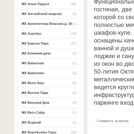
Функциональн
ЖК Алые Паруса
(30)
гостиная, две
ЖК Английский квартал
(3)
которой со св
полностью ме
ЖК Архитектора Власова д. 18
(1)
шкафов-купе.
ЖК Аэробус
(14)
оснащены кач
ЖК Баркли Парк
(17)
ванной и душ
ЖК Ближняя дача
(2)
лоджии и сан
из окон во дв
ЖК Вавилова
(1)
50-летия Окт
ЖК Вавилово
(2)
металлическим
ЖК Велл Хаус
(5)
ведется круг
ЖК Велтон Парк
(1)
инфраструкту
паркинге вход
ЖК Венский Дом
(3)
ЖК Вест-Сайд
(1)
Стоимость за месяц
ЖК Водный
(1)
ЖК Воробьевы Горы
(19)