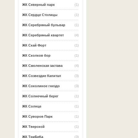
ЖК Северный парк
(1)
ЖК Сердце Столицы
(1)
ЖК Серебряный бульвар
(1)
ЖК Серебряный квартет
(4)
ЖК Скай Форт
(1)
ЖК Сколков бор
(1)
ЖК Смоленская застава
(4)
ЖК Созвездие Капитал
(3)
ЖК Соколиное гнездо
(3)
ЖК Солнечный берег
(1)
ЖК Солнце
(1)
ЖК Суворов Парк
(1)
ЖК Тверской
(1)
ЖК ТриБеКа
(3)