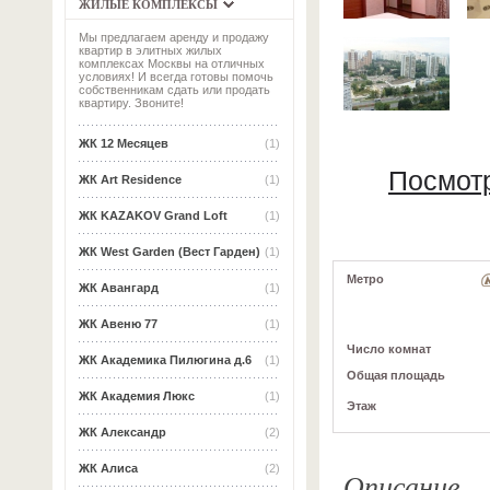
ЖИЛЫЕ КОМПЛЕКСЫ
Мы предлагаем аренду и продажу
квартир в элитных жилых
комплексах Москвы на отличных
условиях! И всегда готовы помочь
собственникам сдать или продать
квартиру. Звоните!
ЖК 12 Месяцев
(1)
Посмотр
ЖК Art Residence
(1)
ЖК KAZAKOV Grand Loft
(1)
ЖК West Garden (Вест Гарден)
(1)
Метро
ЖК Авангард
(1)
ЖК Авеню 77
(1)
Число комнат
ЖК Академика Пилюгина д.6
(1)
Общая площадь
ЖК Академия Люкс
(1)
Этаж
ЖК Александр
(2)
ЖК Алиса
(2)
Описание