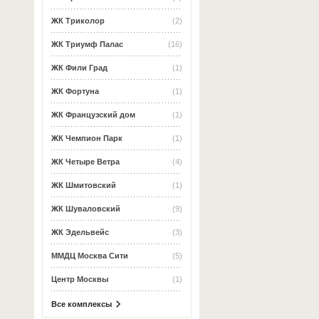
ЖК Триколор
(2)
ЖК Триумф Палас
(16)
ЖК Фили Град
(1)
ЖК Фортуна
(1)
ЖК Французский дом
(1)
ЖК Чемпион Парк
(1)
ЖК Четыре Ветра
(4)
ЖК Шмитовский
(1)
ЖК Шуваловский
(9)
ЖК Эдельвейс
(3)
ММДЦ Москва Сити
(5)
Центр Москвы
(1)
Все комплексы