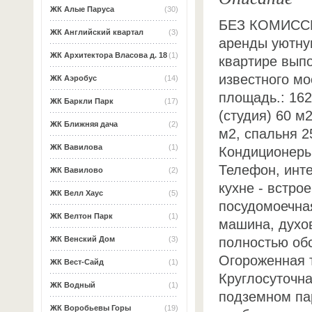
ЖК Алые Паруса
(30)
БЕЗ КОМИССИ
ЖК Английский квартал
(3)
аренды уютну
ЖК Архитектора Власова д. 18
(1)
квартире вып
известного мо
ЖК Аэробус
(14)
площадь.: 162
ЖК Баркли Парк
(17)
(студия) 60 м
ЖК Ближняя дача
(2)
м2, спальня 2
ЖК Вавилова
(1)
Кондиционеры.
Телефон, инте
ЖК Вавилово
(2)
кухне - встро
ЖК Велл Хаус
(5)
посудомоечна
ЖК Велтон Парк
(1)
машина, духо
полностью об
ЖК Венский Дом
(3)
Огороженная 
ЖК Вест-Сайд
(1)
Круглосуточн
ЖК Водный
(1)
подземном па
ЖК Воробьевы Горы
(19)