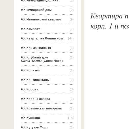
ЖК Изумрудная долина
(1)
ЖК Имперский дом
(2)
Квартира по
ЖК Итальянский квартал
(9)
корп. 1 и п
ЖК Камелот
(1)
ЖК Квартал на Ленинском
(44)
ЖК Климашкина 19
(1)
ЖК Клубный дом
(1)
SOHO+NOHO (Сохо+Нохо)
ЖК Колизей
(1)
ЖК Континенталь
(1)
ЖК Корона
(3)
ЖК Корона севера
(1)
ЖК Крылатская панорама
(1)
ЖК Кунцево
(13)
ЖК Кутузов Форт
(1)