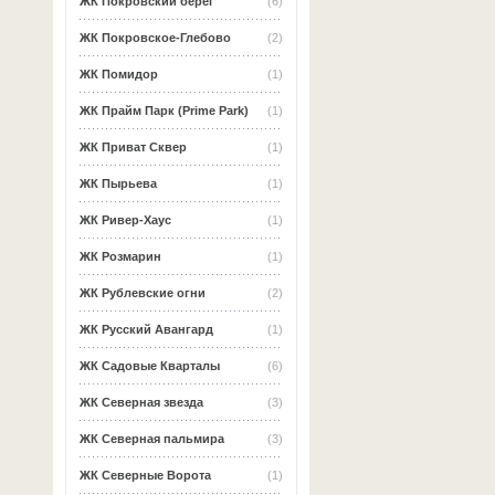
ЖК Покровский берег
(6)
ЖК Покровское-Глебово
(2)
ЖК Помидор
(1)
ЖК Прайм Парк (Prime Park)
(1)
ЖК Приват Сквер
(1)
ЖК Пырьева
(1)
ЖК Ривер-Хаус
(1)
ЖК Розмарин
(1)
ЖК Рублевские огни
(2)
ЖК Русский Авангард
(1)
ЖК Садовые Кварталы
(6)
ЖК Северная звезда
(3)
ЖК Северная пальмира
(3)
ЖК Северные Ворота
(1)