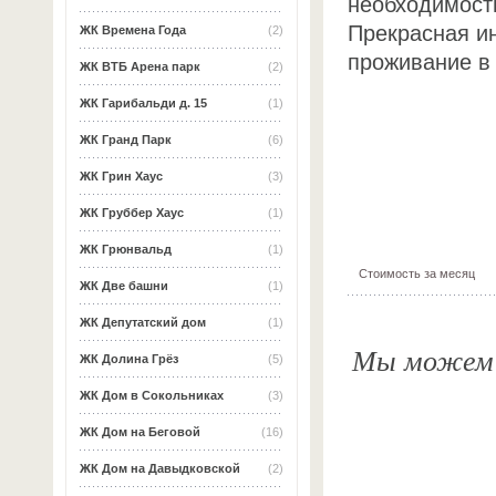
необходимости
Прекрасная и
ЖК Времена Года
(2)
проживание в
ЖК ВТБ Арена парк
(2)
ЖК Гарибальди д. 15
(1)
ЖК Гранд Парк
(6)
ЖК Грин Хаус
(3)
ЖК Груббер Хаус
(1)
ЖК Грюнвальд
(1)
Стоимость за месяц
ЖК Две башни
(1)
ЖК Депутатский дом
(1)
Мы можем о
ЖК Долина Грёз
(5)
ЖК Дом в Сокольниках
(3)
ЖК Дом на Беговой
(16)
ЖК Дом на Давыдковской
(2)