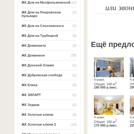
ЖК Дом на Мосфильмовской
(12)
или звон
ЖК Дом на Покровском
(1)
бульваре
ЖК Дом на Соколовского
(1)
ЖК Дом на Трубецкой
(3)
Ещё предл
ЖК Доминанта
(2)
ЖК Доминион
(35)
ЖК Донской Олимп
(1)
ЖК Дубровская слобода
(1)
4 комн.
4 
2
Общая: 168 м
Об
ЖК Елена
(5)
180 000 р./мес.
29
ЖК ЗИЛАРТ
(1)
ЖК Зодиак
(2)
ЖК Золотые ключи
(3)
4 комн.
4 
2
Общая: 180 м
Об
ЖК Золотые ключи 2
(14)
175 000 р./мес.
22