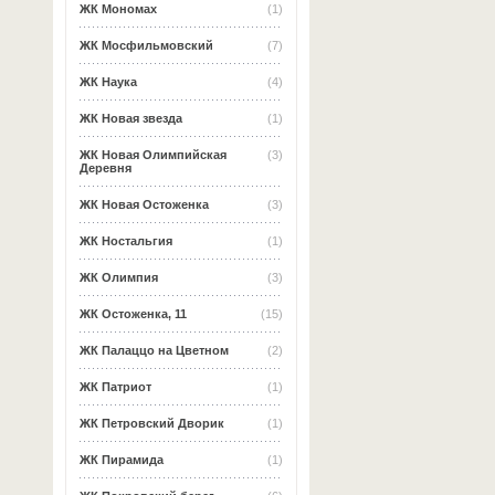
ЖК Мономах
(1)
ЖК Мосфильмовский
(7)
ЖК Наука
(4)
ЖК Новая звезда
(1)
ЖК Новая Олимпийская
(3)
Деревня
ЖК Новая Остоженка
(3)
ЖК Ностальгия
(1)
ЖК Олимпия
(3)
ЖК Остоженка, 11
(15)
ЖК Палаццо на Цветном
(2)
ЖК Патриот
(1)
ЖК Петровский Дворик
(1)
ЖК Пирамида
(1)