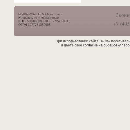
Звони
© 2007–2026 ООО Агентство
Недвижимости «Славянка»
ИНН 7743663096, КПП 772901001
+7 (495
ОГРН 1077761389903
При использовании сайта Вы как посетител
и даёте своё
согласие на обработку пер