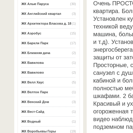
Очень ПРОСТ
ЖК Алые Паруса
(30)
квартира. Бол
ЖК Английский квартал
(3)
Установлен ку
ЖК Архитектора Власова д. 18
(1)
техникой вед
машина, боль
ЖК Аэробус
(15)
и т.д). Устан
ЖК Баркли Парк
(17)
энергосберег
ЖК Ближняя дача
(2)
защиты от за
ЖК Вавилова
(1)
Просторные, 
санузел с душ
ЖК Вавилово
(2)
кабиной и бо
ЖК Велл Хаус
(5)
полностью ме
ЖК Велтон Парк
(1)
шкафами. 2 б
ЖК Венский Дом
(3)
Красивый и у
огороженная т
ЖК Вест-Сайд
(1)
видео наблюд
ЖК Водный
(1)
подземном пар
ЖК Воробьевы Горы
(19)