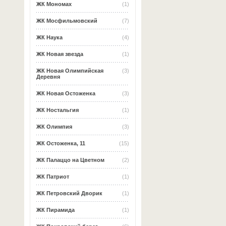
ЖК Мономах
(1)
ЖК Мосфильмовский
(7)
ЖК Наука
(4)
ЖК Новая звезда
(1)
ЖК Новая Олимпийская
(3)
Деревня
ЖК Новая Остоженка
(3)
ЖК Ностальгия
(1)
ЖК Олимпия
(3)
ЖК Остоженка, 11
(15)
ЖК Палаццо на Цветном
(2)
ЖК Патриот
(1)
ЖК Петровский Дворик
(1)
ЖК Пирамида
(1)