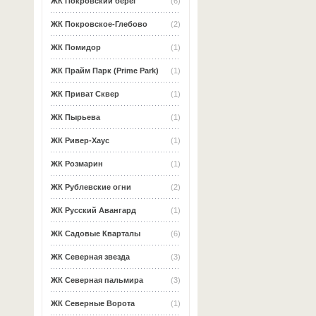
ЖК Покровский берег
(6)
ЖК Покровское-Глебово
(2)
ЖК Помидор
(1)
ЖК Прайм Парк (Prime Park)
(1)
ЖК Приват Сквер
(1)
ЖК Пырьева
(1)
ЖК Ривер-Хаус
(1)
ЖК Розмарин
(1)
ЖК Рублевские огни
(2)
ЖК Русский Авангард
(1)
ЖК Садовые Кварталы
(6)
ЖК Северная звезда
(3)
ЖК Северная пальмира
(3)
ЖК Северные Ворота
(1)