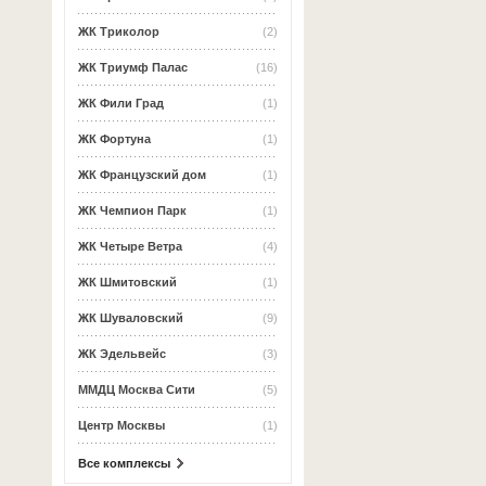
ЖК Триколор
(2)
ЖК Триумф Палас
(16)
ЖК Фили Град
(1)
ЖК Фортуна
(1)
ЖК Французский дом
(1)
ЖК Чемпион Парк
(1)
ЖК Четыре Ветра
(4)
ЖК Шмитовский
(1)
ЖК Шуваловский
(9)
ЖК Эдельвейс
(3)
ММДЦ Москва Сити
(5)
Центр Москвы
(1)
Все комплексы