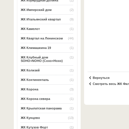
ЖК Изумрудная долина
(1)
ЖК Имперский дом
(2)
ЖК Итальянский квартал
(9)
ЖК Камелот
(1)
ЖК Квартал на Ленинском
(44)
ЖК Климашкина 19
(1)
ЖК Клубный дом
(1)
SOHO+NOHO (Сохо+Нохо)
ЖК Колизей
(1)
Вернуться
ЖК Континенталь
(1)
Смотреть весь ЖК Фи
ЖК Корона
(3)
ЖК Корона севера
(1)
ЖК Крылатская панорама
(1)
ЖК Кунцево
(13)
ЖК Кутузов Форт
(1)