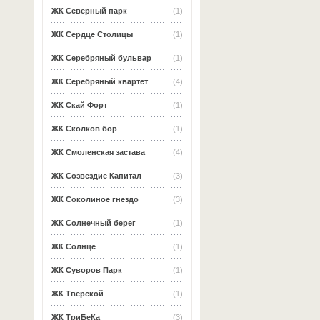
ЖК Северный парк
(1)
ЖК Сердце Столицы
(1)
ЖК Серебряный бульвар
(1)
ЖК Серебряный квартет
(4)
ЖК Скай Форт
(1)
ЖК Сколков бор
(1)
ЖК Смоленская застава
(4)
ЖК Созвездие Капитал
(3)
ЖК Соколиное гнездо
(3)
ЖК Солнечный берег
(1)
ЖК Солнце
(1)
ЖК Суворов Парк
(1)
ЖК Тверской
(1)
ЖК ТриБеКа
(3)