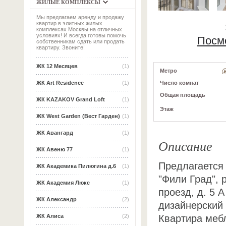
ЖИЛЫЕ КОМПЛЕКСЫ
Мы предлагаем аренду и продажу
квартир в элитных жилых
комплексах Москвы на отличных
условиях! И всегда готовы помочь
Посм
собственникам сдать или продать
квартиру. Звоните!
ЖК 12 Месяцев
(1)
Метро
Число комнат
ЖК Art Residence
(1)
Общая площадь
ЖК KAZAKOV Grand Loft
(1)
Этаж
ЖК West Garden (Вест Гарден)
(1)
ЖК Авангард
(1)
Описание
ЖК Авеню 77
(1)
Предлагается 
ЖК Академика Пилюгина д.6
(1)
"Фили Град", 
ЖК Академия Люкс
(1)
проезд, д. 5 
ЖК Александр
(2)
дизайнерский
Квартира меб
ЖК Алиса
(2)