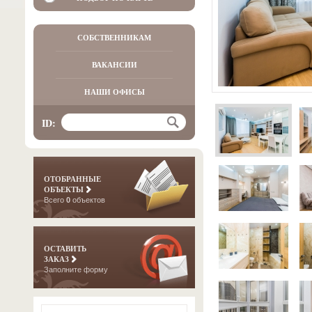
СОБСТВЕННИКАМ
ВАКАНСИИ
НАШИ ОФИСЫ
ID:
ОТОБРАННЫЕ
ОБЪЕКТЫ
Всего
0
объектов
ОСТАВИТЬ
ЗАКАЗ
Заполните форму