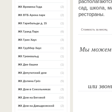
располагаются
сад, школа, м
ЖК Времена Года
(2)
рестораны.
ЖК ВТБ Арена парк
(2)
ЖК Гарибальди д. 15
(1)
Стоимость за месяц
ЖК Гранд Парк
(6)
ЖК Грин Хаус
(3)
Мы можем о
ЖК Груббер Хаус
(1)
ЖК Грюнвальд
(1)
ЖК Две башни
(1)
ЖК Депутатский дом
(1)
ЖК Долина Грёз
(5)
или звон
ЖК Дом в Сокольниках
(3)
ЖК Дом на Беговой
(16)
ЖК Дом на Давыдковской
(2)