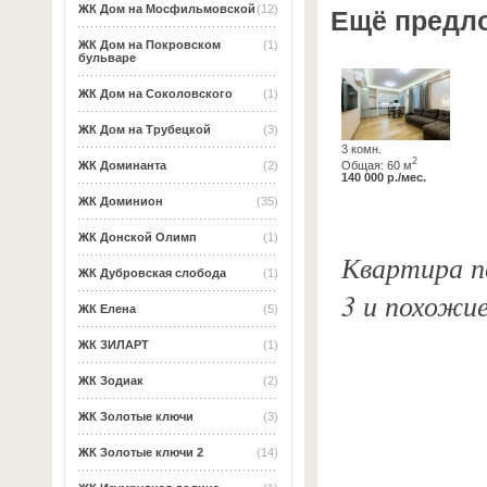
ЖК Дом на Мосфильмовской
(12)
Ещё предл
ЖК Дом на Покровском
(1)
бульваре
ЖК Дом на Соколовского
(1)
ЖК Дом на Трубецкой
(3)
3 комн.
2
Общая: 60 м
ЖК Доминанта
(2)
140 000 р./мес.
ЖК Доминион
(35)
ЖК Донской Олимп
(1)
Квартира по
ЖК Дубровская слобода
(1)
3 и похожи
ЖК Елена
(5)
ЖК ЗИЛАРТ
(1)
ЖК Зодиак
(2)
ЖК Золотые ключи
(3)
ЖК Золотые ключи 2
(14)