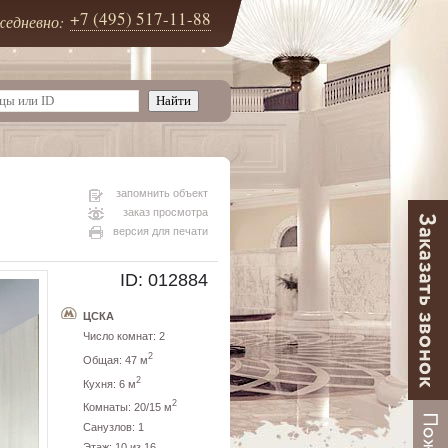
+7 (495) 517-11-88
едневно:
запомнить объект
заказ просмотра
версия для печати
ID: 012884
ЦСКА
Число комнат: 2
2
Общая: 47 м
2
Кухня: 6 м
2
Комнаты: 20/15 м
Санузлов: 1
Этаж: 10 из 16