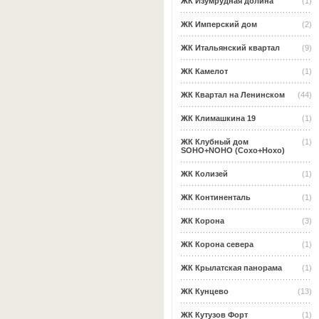
ЖК Изумрудная долина
(1)
ЖК Имперский дом
(2)
ЖК Итальянский квартал
(9)
ЖК Камелот
(1)
ЖК Квартал на Ленинском
(44)
ЖК Климашкина 19
(1)
ЖК Клубный дом
(1)
SOHO+NOHO (Сохо+Нохо)
ЖК Колизей
(1)
ЖК Континенталь
(1)
ЖК Корона
(3)
ЖК Корона севера
(1)
ЖК Крылатская панорама
(1)
ЖК Кунцево
(13)
ЖК Кутузов Форт
(1)