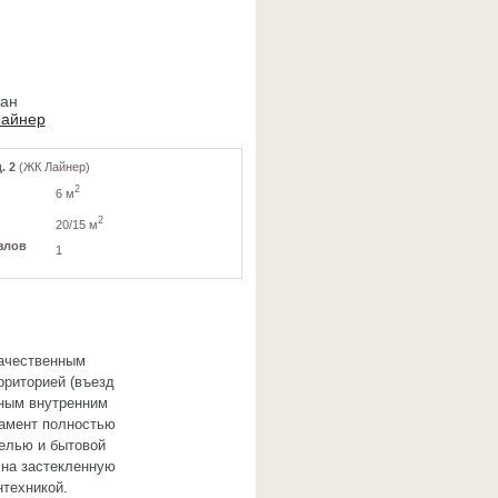
ван
Лайнер
. 2
(ЖК Лайнер)
2
6 м
2
20/15 м
злов
1
качественным
рриторией (въезд
нным внутренним
амент полностью
белью и бытовой
 на застекленную
нтехникой.