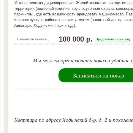
Установлено кондиционирование. Жилой комплекс находится на
территории (видеонаблюдение, круглосуточная охрана, консьерж
паркингом , где есть возможность арендовать машиноместо. Раз
инфраструктура района к вашим услугам (в шаговой доступност
Авиапарк, Ходынский Парк и т.д.).
100 000 р.
Стоимость за месяц
Предложите свою цену
Мы можем организовать показ в удобное д
Записаться на показ
Квартира по адресу Ходынский б-р, д. 2 и похожи