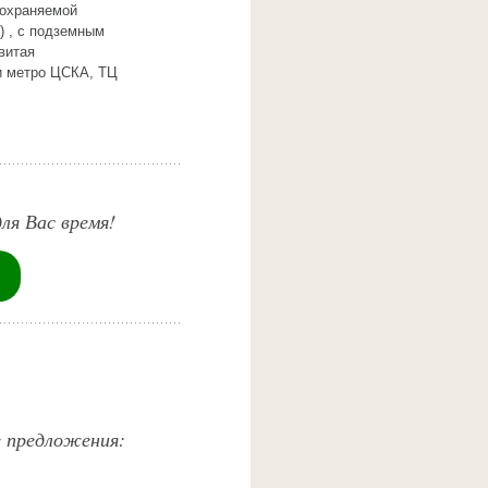
 охраняемой
) , с подземным
витая
и метро ЦСКА, ТЦ
ля Вас время!
е предложения: