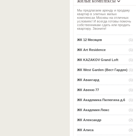
ЖИЛЫЕ КОМПЛЕКСЫ
Мы предлагаем аренду и продажу
квартир в элитных жилых
комплексах Москвы на отличных
условиях! И всегда готовы помочь
собственникам сдать или продать
квартиру. Звоните!
ЖК 12 Месяцев
(1)
ЖК Art Residence
(1)
ЖК KAZAKOV Grand Loft
(1)
ЖК West Garden (Вест Гарден)
(1)
ЖК Авангард
(1)
ЖК Авеню 77
(1)
ЖК Академика Пилюгина д.6
(1)
ЖК Академия Люкс
(1)
ЖК Александр
(2)
ЖК Алиса
(2)