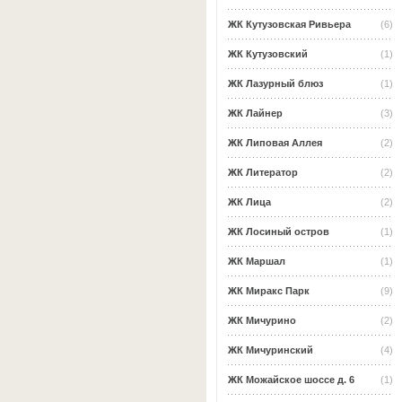
ЖК Кутузовская Ривьера
(6)
ЖК Кутузовский
(1)
ЖК Лазурный блюз
(1)
ЖК Лайнер
(3)
ЖК Липовая Аллея
(2)
ЖК Литератор
(2)
ЖК Лица
(2)
ЖК Лосиный остров
(1)
ЖК Маршал
(1)
ЖК Миракс Парк
(9)
ЖК Мичурино
(2)
ЖК Мичуринский
(4)
ЖК Можайское шоссе д. 6
(1)