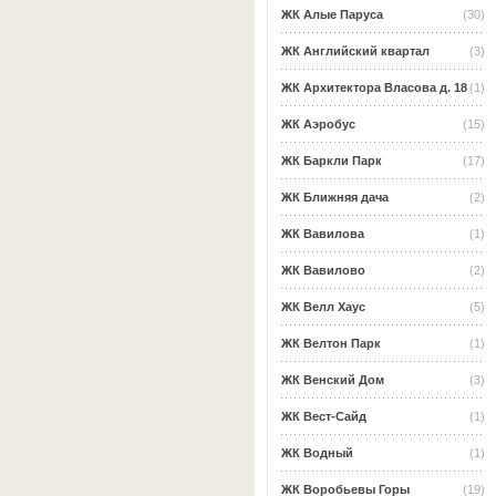
ЖК Алые Паруса
(30)
ЖК Английский квартал
(3)
ЖК Архитектора Власова д. 18
(1)
ЖК Аэробус
(15)
ЖК Баркли Парк
(17)
ЖК Ближняя дача
(2)
ЖК Вавилова
(1)
ЖК Вавилово
(2)
ЖК Велл Хаус
(5)
ЖК Велтон Парк
(1)
ЖК Венский Дом
(3)
ЖК Вест-Сайд
(1)
ЖК Водный
(1)
ЖК Воробьевы Горы
(19)