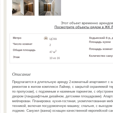
Этот объект временно арендо
Посмотрите объекты рядом в ЖК 
Метро
Ходынский б-р, д
ЦСКА
Площадь кухни
Число комнат
2
Площадь комнат
Общая площадь
2
47 м
Количество сану
Этаж
10 из 16
Описание
Предлагается в длительную аренду 2-комнатный апартамент с 
ремонтом в жилом комплексе Лайнер, с закрытой охраняемой те
по пропускам), с подземным и наземным паркингом, с обустрое
двором (ландшафтным дизайном, детскими площадками). Апарт
меблирован. Планировка: кухня-гостиная, укомплектованная ме
техникой, включая посудомоечную машину; спальня, с выходом
лоджию. Санузел (ванна) оснащен качественной европейской са