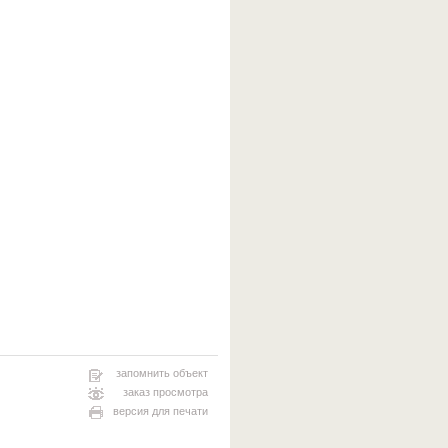
запомнить объект
заказ просмотра
версия для печати