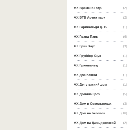
ЖК Времена Года
(2)
ЖК ВТБ Арена парк
(2)
ЖК Гарибальди д. 15
(1)
ЖК Гранд Парк
(6)
ЖК Грин Хаус
(3)
ЖК Груббер Хаус
(1)
ЖК Грюнвальд
(1)
ЖК Две башни
(1)
ЖК Депутатский дом
(1)
ЖК Долина Грёз
(5)
ЖК Дом в Сокольниках
(3)
ЖК Дом на Беговой
(16)
ЖК Дом на Давыдковской
(2)