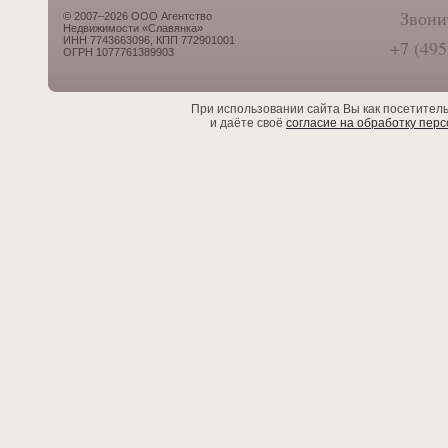
Звони
© 2007–2026 ООО Агентство
Недвижимости «Славянка»
ИНН 7743663096, КПП 772901001
+7 (495
ОГРН 1077761389903
При использовании сайта Вы как посетител
и даёте своё
согласие на обработку пер