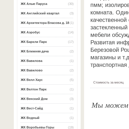
пмм; изолиров
ЖК Алые Паруса
(30)
комната. Оди
ЖК Английский квартал
(3)
качественной 
ЖК Архитектора Власова д. 18
(1)
застекленный
ЖК Аэробус
(14)
мебели обсужд
Развитая инф
ЖК Баркли Парк
(17)
Березовой Рощ
ЖК Ближняя дача
(2)
магазины и т.
ЖК Вавилова
(1)
транспортная 
ЖК Вавилово
(2)
ЖК Велл Хаус
(5)
Стоимость за месяц
ЖК Велтон Парк
(1)
ЖК Венский Дом
(3)
Мы можем о
ЖК Вест-Сайд
(1)
ЖК Водный
(1)
ЖК Воробьевы Горы
(19)