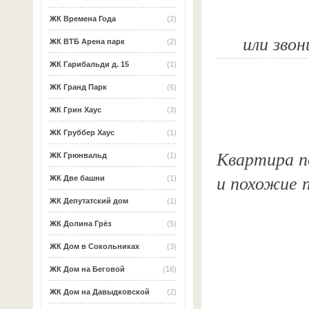
ЖК Времена Года
(2)
или звон
ЖК ВТБ Арена парк
(2)
ЖК Гарибальди д. 15
(1)
ЖК Гранд Парк
(6)
ЖК Грин Хаус
(3)
ЖК Груббер Хаус
(1)
Квартира по
ЖК Грюнвальд
(1)
и похожие 
ЖК Две башни
(1)
ЖК Депутатский дом
(1)
ЖК Долина Грёз
(5)
ЖК Дом в Сокольниках
(3)
ЖК Дом на Беговой
(16)
ЖК Дом на Давыдковской
(2)