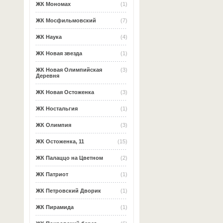
ЖК Мономах
(1)
ЖК Мосфильмовский
(7)
ЖК Наука
(4)
ЖК Новая звезда
(1)
ЖК Новая Олимпийская
(3)
Деревня
ЖК Новая Остоженка
(3)
ЖК Ностальгия
(1)
ЖК Олимпия
(3)
ЖК Остоженка, 11
(15)
ЖК Палаццо на Цветном
(2)
ЖК Патриот
(1)
ЖК Петровский Дворик
(1)
ЖК Пирамида
(1)