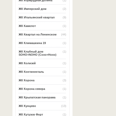
ЖК Изумрудная долина
(1)
ЖК Имперский дом
(2)
ЖК Итальянский квартал
(9)
ЖК Камелот
(1)
ЖК Квартал на Ленинском
(44)
ЖК Климашкина 19
(1)
ЖК Клубный дом
(1)
SOHO+NOHO (Сохо+Нохо)
ЖК Колизей
(1)
ЖК Континенталь
(1)
ЖК Корона
(3)
ЖК Корона севера
(1)
ЖК Крылатская панорама
(1)
ЖК Кунцево
(13)
ЖК Кутузов Форт
(1)