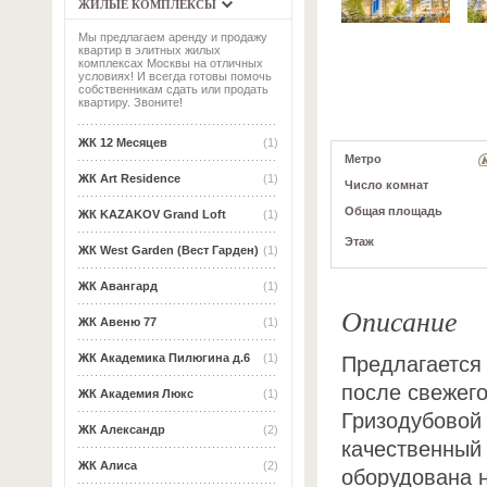
ЖИЛЫЕ КОМПЛЕКСЫ
Мы предлагаем аренду и продажу
квартир в элитных жилых
комплексах Москвы на отличных
условиях! И всегда готовы помочь
собственникам сдать или продать
квартиру. Звоните!
ЖК 12 Месяцев
(1)
Метро
ЖК Art Residence
(1)
Число комнат
Общая площадь
ЖК KAZAKOV Grand Loft
(1)
Этаж
ЖК West Garden (Вест Гарден)
(1)
ЖК Авангард
(1)
Описание
ЖК Авеню 77
(1)
ЖК Академика Пилюгина д.6
(1)
Предлагается 
после свежего
ЖК Академия Люкс
(1)
Гризодубовой 
ЖК Александр
(2)
качественный 
ЖК Алиса
(2)
оборудована 