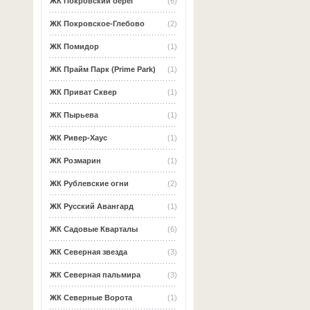
ЖК Покровский берег
(6)
ЖК Покровское-Глебово
(2)
ЖК Помидор
(1)
ЖК Прайм Парк (Prime Park)
(1)
ЖК Приват Сквер
(1)
ЖК Пырьева
(1)
ЖК Ривер-Хаус
(1)
ЖК Розмарин
(1)
ЖК Рублевские огни
(2)
ЖК Русский Авангард
(1)
ЖК Садовые Кварталы
(6)
ЖК Северная звезда
(3)
ЖК Северная пальмира
(3)
ЖК Северные Ворота
(1)