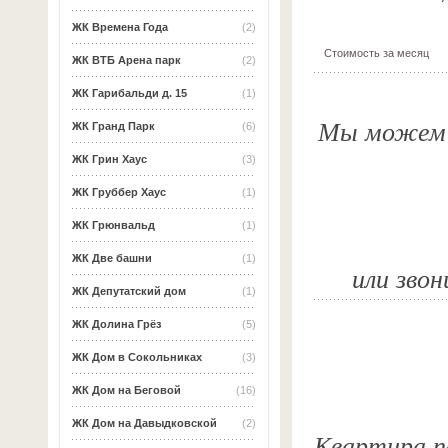
ЖК Времена Года
(2)
Стоимость за месяц
ЖК ВТБ Арена парк
(2)
ЖК Гарибальди д. 15
(1)
Мы можем о
ЖК Гранд Парк
(6)
ЖК Грин Хаус
(3)
ЖК Груббер Хаус
(1)
ЖК Грюнвальд
(1)
ЖК Две башни
(1)
или звон
ЖК Депутатский дом
(1)
ЖК Долина Грёз
(5)
ЖК Дом в Сокольниках
(3)
ЖК Дом на Беговой
(16)
ЖК Дом на Давыдковской
(2)
Квартира по