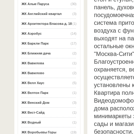
ЖК Алые Паруса
(30)
панель, духо
посудомоечна
ЖК Английский квартал
(3)
система прито
ЖК Архитектора Власова д. 18
(1)
воздуха с фу
ЖК Аэробус
(14)
выходят на па
ЖК Баркли Парк
(17)
остальные ок
"Москва-Сити"
ЖК Ближняя дача
(2)
Благоустроенн
ЖК Вавилова
(1)
охраняется, 
ЖК Вавилово
(2)
осуществляет
ЖК Велл Хаус
(5)
установлены 
Квартира полн
ЖК Велтон Парк
(1)
Видеодомофон
ЖК Венский Дом
(3)
дома располо
ЖК Вест-Сайд
(1)
минимаркеты 
сады и магази
ЖК Водный
(1)
безопасности,
ЖК Воробьевы Горы
(19)