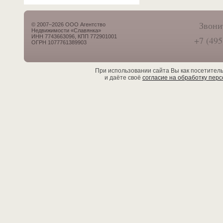
Звони
© 2007–2026 ООО Агентство
Недвижимости «Славянка»
ИНН 7743663096, КПП 772901001
+7 (495
ОГРН 1077761389903
При использовании сайта Вы как посетител
и даёте своё
согласие на обработку пер