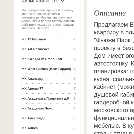
ЖИЛЫЕ КОМПЛЕКСЫ
Описание
Мы предлагаем аренду и продажу
квартир в элитных жилых
комплексах Москвы на отличных
условиях! И всегда готовы помочь
Предлагаем В
собственникам сдать или продать
квартиру. Звоните!
квартиру в э
"Фьюжн Парк"
ЖК 12 Месяцев
(1)
проекту в без
ЖК Art Residence
(1)
Дом имеет ог
ЖК KAZAKOV Grand Loft
(1)
автостоянку. 
ЖК West Garden (Вест Гарден)
(1)
планировка: г
кухня, спальн
ЖК Авангард
(1)
кабинет (можн
ЖК Авеню 77
(1)
душевой кабин
ЖК Академика Пилюгина д.6
(1)
гардеробной к
ЖК Академия Люкс
(1)
московского а
функциональн
ЖК Александр
(2)
мебелью. В ку
ЖК Алиса
(2)
стол и стулья