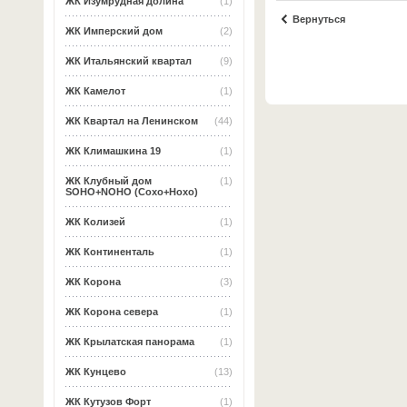
ЖК Изумрудная долина
(1)
Вернуться
ЖК Имперский дом
(2)
ЖК Итальянский квартал
(9)
ЖК Камелот
(1)
ЖК Квартал на Ленинском
(44)
ЖК Климашкина 19
(1)
ЖК Клубный дом
(1)
SOHO+NOHO (Сохо+Нохо)
ЖК Колизей
(1)
ЖК Континенталь
(1)
ЖК Корона
(3)
ЖК Корона севера
(1)
ЖК Крылатская панорама
(1)
ЖК Кунцево
(13)
ЖК Кутузов Форт
(1)