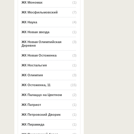
ЖК Мономах
(1)
ЖК Мосфильмовский
(7)
ЖК Наука
(4)
ЖК Новая звезда
(1)
ЖК Новая Олимпийская
(3)
Деревня
ЖК Новая Остоженка
(3)
ЖК Ностальгия
(1)
ЖК Олимпия
(3)
ЖК Остоженка, 11
(15)
ЖК Палаццо на Цветном
(2)
ЖК Патриот
(1)
ЖК Петровский Дворик
(1)
ЖК Пирамида
(1)