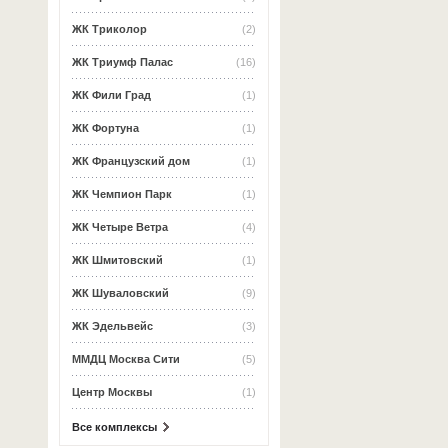
ЖК Триколор
(2)
ЖК Триумф Палас
(16)
ЖК Фили Град
(1)
ЖК Фортуна
(1)
ЖК Французский дом
(1)
ЖК Чемпион Парк
(1)
ЖК Четыре Ветра
(4)
ЖК Шмитовский
(1)
ЖК Шуваловский
(9)
ЖК Эдельвейс
(3)
ММДЦ Москва Сити
(5)
Центр Москвы
(1)
Все комплексы