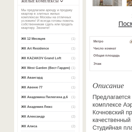
ЖИЛЫЕ КОМПЛЕКСЫ
Мы предлагаем аренду и продажу
квартир в элитных жилых
комплексах Москвы на отличных
условиях! И всегда готовы помочь
Пос
собственникам сдать или продать
квартиру. Звоните!
ЖК 12 Месяцев
(1)
Метро
Число комнат
ЖК Art Residence
(1)
Общая площадь
ЖК KAZAKOV Grand Loft
(1)
Этаж
ЖК West Garden (Вест Гарден)
(1)
ЖК Авангард
(1)
Описание
ЖК Авеню 77
(1)
Предлагается
ЖК Академика Пилюгина д.6
(1)
комплексе Аэ
ЖК Академия Люкс
(1)
Кочновский пр
ЖК Александр
(2)
качественный
Студийная пл
ЖК Алиса
(2)