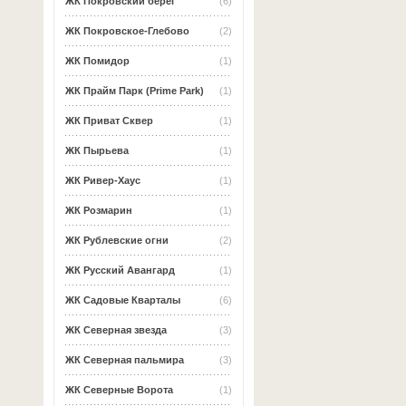
ЖК Покровский берег
(6)
ЖК Покровское-Глебово
(2)
ЖК Помидор
(1)
ЖК Прайм Парк (Prime Park)
(1)
ЖК Приват Сквер
(1)
ЖК Пырьева
(1)
ЖК Ривер-Хаус
(1)
ЖК Розмарин
(1)
ЖК Рублевские огни
(2)
ЖК Русский Авангард
(1)
ЖК Садовые Кварталы
(6)
ЖК Северная звезда
(3)
ЖК Северная пальмира
(3)
ЖК Северные Ворота
(1)