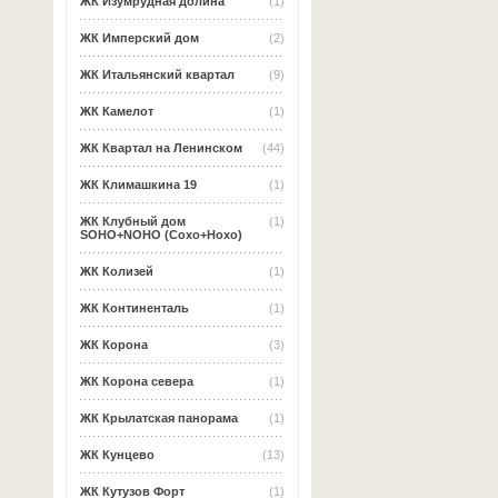
ЖК Изумрудная долина
(1)
ЖК Имперский дом
(2)
ЖК Итальянский квартал
(9)
ЖК Камелот
(1)
ЖК Квартал на Ленинском
(44)
ЖК Климашкина 19
(1)
ЖК Клубный дом
(1)
SOHO+NOHO (Сохо+Нохо)
ЖК Колизей
(1)
ЖК Континенталь
(1)
ЖК Корона
(3)
ЖК Корона севера
(1)
ЖК Крылатская панорама
(1)
ЖК Кунцево
(13)
ЖК Кутузов Форт
(1)