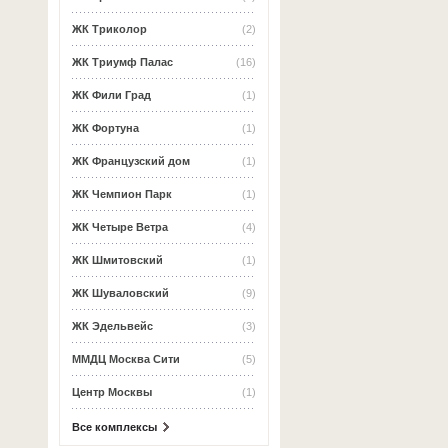
ЖК Триколор
(2)
ЖК Триумф Палас
(16)
ЖК Фили Град
(1)
ЖК Фортуна
(1)
ЖК Французский дом
(1)
ЖК Чемпион Парк
(1)
ЖК Четыре Ветра
(4)
ЖК Шмитовский
(1)
ЖК Шуваловский
(9)
ЖК Эдельвейс
(3)
ММДЦ Москва Сити
(5)
Центр Москвы
(1)
Все комплексы