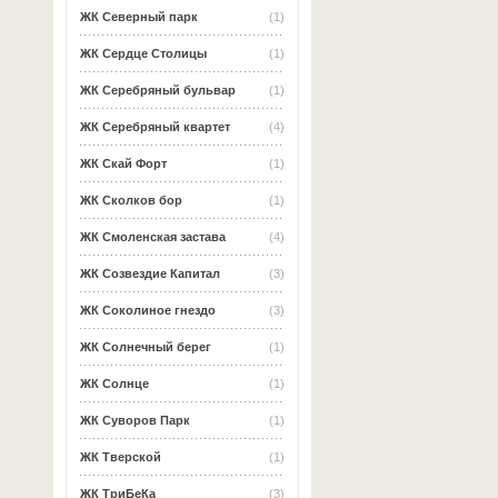
ЖК Северный парк
(1)
ЖК Сердце Столицы
(1)
ЖК Серебряный бульвар
(1)
ЖК Серебряный квартет
(4)
ЖК Скай Форт
(1)
ЖК Сколков бор
(1)
ЖК Смоленская застава
(4)
ЖК Созвездие Капитал
(3)
ЖК Соколиное гнездо
(3)
ЖК Солнечный берег
(1)
ЖК Солнце
(1)
ЖК Суворов Парк
(1)
ЖК Тверской
(1)
ЖК ТриБеКа
(3)