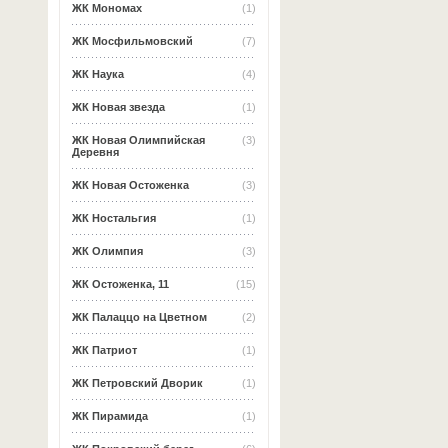
ЖК Мономах
(1)
ЖК Мосфильмовский
(7)
ЖК Наука
(4)
ЖК Новая звезда
(1)
ЖК Новая Олимпийская
(3)
Деревня
ЖК Новая Остоженка
(3)
ЖК Ностальгия
(1)
ЖК Олимпия
(3)
ЖК Остоженка, 11
(15)
ЖК Палаццо на Цветном
(2)
ЖК Патриот
(1)
ЖК Петровский Дворик
(1)
ЖК Пирамида
(1)