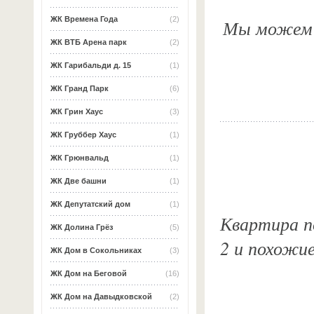
ЖК Времена Года
(2)
Мы можем о
ЖК ВТБ Арена парк
(2)
ЖК Гарибальди д. 15
(1)
ЖК Гранд Парк
(6)
ЖК Грин Хаус
(3)
ЖК Груббер Хаус
(1)
ЖК Грюнвальд
(1)
ЖК Две башни
(1)
ЖК Депутатский дом
(1)
Квартира по
ЖК Долина Грёз
(5)
2 и похожи
ЖК Дом в Сокольниках
(3)
ЖК Дом на Беговой
(16)
ЖК Дом на Давыдковской
(2)