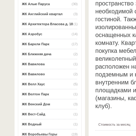
пространство 
ЖК Алые Паруса
(30)
необходимой 
ЖК Английский квартал
(3)
гостиной. Так
ЖК Архитектора Власова д. 18
(1)
изолированны
оснащенных к
ЖК Аэробус
(14)
комнату. Ква
ЖК Баркли Парк
(17)
покупка мебел
ЖК Ближняя дача
(2)
великолепный
ЖК Вавилова
(1)
расположен н
подземным и 
ЖК Вавилово
(2)
внутренним б
ЖК Велл Хаус
(5)
площадками и
ЖК Велтон Парк
(1)
(магазины, ка
ЖК Венский Дом
(3)
клуб).
ЖК Вест-Сайд
(1)
ЖК Водный
(1)
Стоимость за месяц
ЖК Воробьевы Горы
(19)