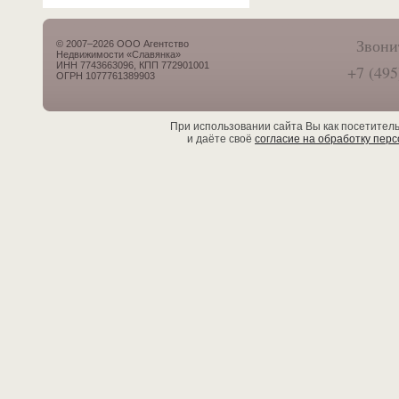
Звони
© 2007–2026 ООО Агентство
Недвижимости «Славянка»
ИНН 7743663096, КПП 772901001
+7 (495
ОГРН 1077761389903
При использовании сайта Вы как посетител
и даёте своё
согласие на обработку пер