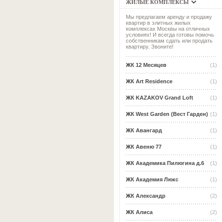
ЖИЛЫЕ КОМПЛЕКСЫ
Мы предлагаем аренду и продажу
квартир в элитных жилых
комплексах Москвы на отличных
условиях! И всегда готовы помочь
собственникам сдать или продать
квартиру. Звоните!
ЖК 12 Месяцев
(1)
ЖК Art Residence
(1)
ЖК KAZAKOV Grand Loft
(1)
ЖК West Garden (Вест Гарден)
(1)
ЖК Авангард
(1)
ЖК Авеню 77
(1)
ЖК Академика Пилюгина д.6
(1)
ЖК Академия Люкс
(1)
ЖК Александр
(2)
ЖК Алиса
(2)