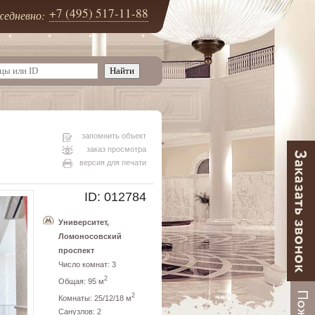
+7 (495) 517-11-88
едневно:
запомнить объект
заказ просмотра
версия для печати
ID: 012784
Университет,
Ломоносовский
проспект
Число комнат: 3
2
Общая: 95 м
2
Комнаты: 25/12/18 м
Санузлов: 2