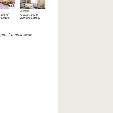
3 комн.
2
2
 105 м
Общая: 140 м
 р./мес.
200 000 р./мес.
орп. 2 и похожие