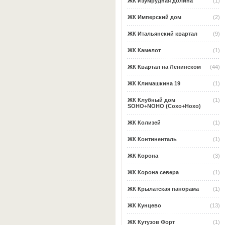
ЖК Изумрудная долина
(1)
ЖК Имперский дом
(2)
ЖК Итальянский квартал
(9)
ЖК Камелот
(1)
ЖК Квартал на Ленинском
(44)
ЖК Климашкина 19
(1)
ЖК Клубный дом
(1)
SOHO+NOHO (Сохо+Нохо)
ЖК Колизей
(1)
ЖК Континенталь
(1)
ЖК Корона
(3)
ЖК Корона севера
(1)
ЖК Крылатская панорама
(1)
ЖК Кунцево
(13)
ЖК Кутузов Форт
(1)