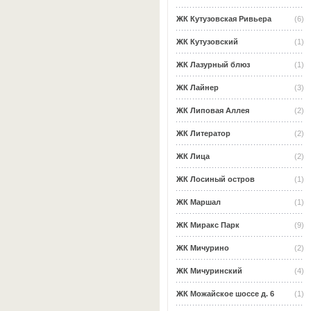
ЖК Кутузовская Ривьера
(6)
ЖК Кутузовский
(1)
ЖК Лазурный блюз
(1)
ЖК Лайнер
(3)
ЖК Липовая Аллея
(2)
ЖК Литератор
(2)
ЖК Лица
(2)
ЖК Лосиный остров
(1)
ЖК Маршал
(1)
ЖК Миракс Парк
(9)
ЖК Мичурино
(2)
ЖК Мичуринский
(4)
ЖК Можайское шоссе д. 6
(1)