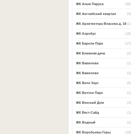
ЖК Алые Паруса
(30)
ЖК Английский квартал
(3)
ЖК Архитектора Власова д. 18
(1)
ЖК Аэробус
(15)
ЖК Баркли Парк
(17)
ЖК Ближняя дача
(2)
ЖК Вавилова
(1)
ЖК Вавилово
(2)
ЖК Велл Хаус
(5)
ЖК Велтон Парк
(1)
ЖК Венский Дом
(3)
ЖК Вест-Сайд
(1)
ЖК Водный
(1)
ЖК Воробьевы Горы
(19)