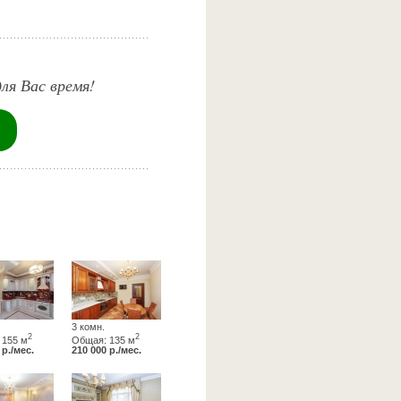
ля Вас время!
3 комн.
2
2
 155 м
Общая: 135 м
 р./мес.
210 000 р./мес.