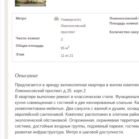
Метро
Ломоносовский пр
Университет,
Площадь комнат
Ломоносовский
Количество сану
проспект
Число комнат
3
Общая площадь
2
95 м
Этаж
11 из 21
Описание
Предлагается в аренду великолепная квартира в жилом компле
Ломоносовский проспект д.25. корп.2
В квартире выполнен ремонт в классическом стиле. Функционал
кухня совмещенная с гостиной и две изолированные спальни. К
укомплектована мебелью. Два санузла с ванной и душем, осна
европейской сантехникой. Комплекс расположен в элитном райо
экологической обстановкой. Огороженная, охраняемая территори
система, достойные входные группы, подземный паркинг, гостев
развитая инфраструктура. Метро в шаговой доступности.