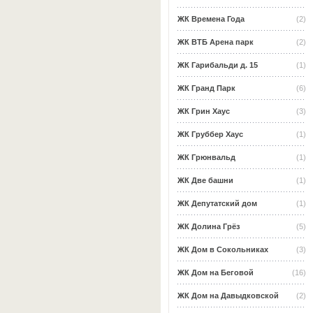
ЖК Времена Года
(2)
ЖК ВТБ Арена парк
(2)
ЖК Гарибальди д. 15
(1)
ЖК Гранд Парк
(6)
ЖК Грин Хаус
(3)
ЖК Груббер Хаус
(1)
ЖК Грюнвальд
(1)
ЖК Две башни
(1)
ЖК Депутатский дом
(1)
ЖК Долина Грёз
(5)
ЖК Дом в Сокольниках
(3)
ЖК Дом на Беговой
(16)
ЖК Дом на Давыдковской
(2)