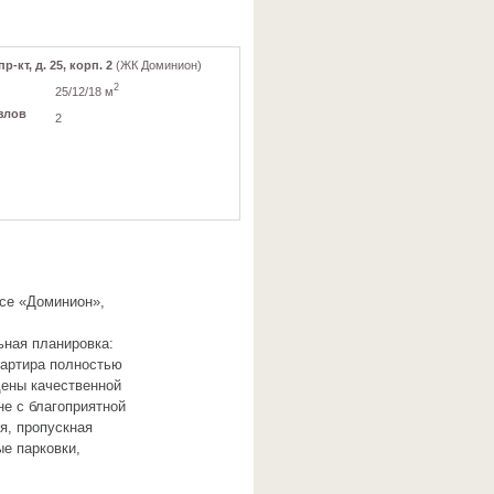
-кт, д. 25, корп. 2
(ЖК Доминион)
2
25/12/18 м
злов
2
ксе «Доминион»,
ьная планировка:
вартира полностью
щены качественной
не с благоприятной
я, пропускная
ые парковки,