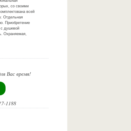
иональная
торых, со своими
комплектована всей
у. Отдельная
но. Приобретение
 с душевой
ь. Охраняемая,
ля Вас время!
17-1188