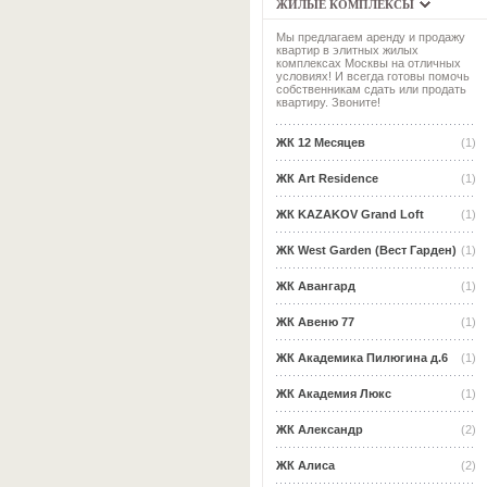
ЖИЛЫЕ КОМПЛЕКСЫ
Мы предлагаем аренду и продажу
квартир в элитных жилых
комплексах Москвы на отличных
условиях! И всегда готовы помочь
собственникам сдать или продать
квартиру. Звоните!
ЖК 12 Месяцев
(1)
ЖК Art Residence
(1)
ЖК KAZAKOV Grand Loft
(1)
ЖК West Garden (Вест Гарден)
(1)
ЖК Авангард
(1)
ЖК Авеню 77
(1)
ЖК Академика Пилюгина д.6
(1)
ЖК Академия Люкс
(1)
ЖК Александр
(2)
ЖК Алиса
(2)