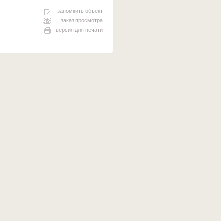
запомнить объект
заказ просмотра
версия для печати