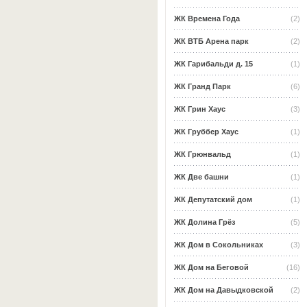
ЖК Времена Года
(2)
ЖК ВТБ Арена парк
(2)
ЖК Гарибальди д. 15
(1)
ЖК Гранд Парк
(6)
ЖК Грин Хаус
(3)
ЖК Груббер Хаус
(1)
ЖК Грюнвальд
(1)
ЖК Две башни
(1)
ЖК Депутатский дом
(1)
ЖК Долина Грёз
(5)
ЖК Дом в Сокольниках
(3)
ЖК Дом на Беговой
(16)
ЖК Дом на Давыдковской
(2)