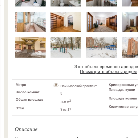
Этот объект временно арендо
Посмотрите объекты рядом
Метро
Криворожская ул, 
Нахимовский проспект
Площадь кухни
Число комнат
5
Площадь комнат
Общая площадь
2
268 м
Количество сану
Этаж
9 из 17
Описание