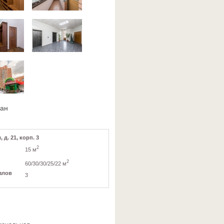
ван
д. 21, корп. 3
2
15 м
2
60/30/30/25/22 м
злов
3