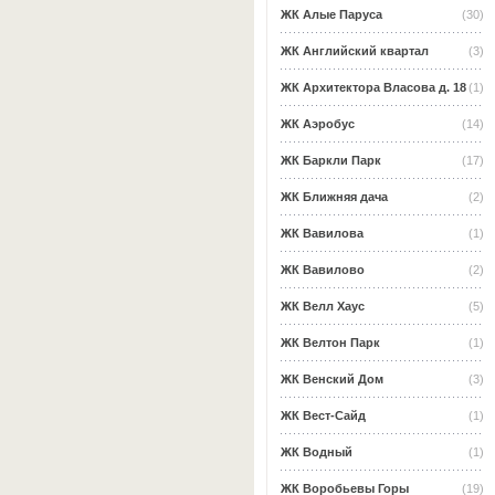
ЖК Алые Паруса
(30)
ЖК Английский квартал
(3)
ЖК Архитектора Власова д. 18
(1)
ЖК Аэробус
(14)
ЖК Баркли Парк
(17)
ЖК Ближняя дача
(2)
ЖК Вавилова
(1)
ЖК Вавилово
(2)
ЖК Велл Хаус
(5)
ЖК Велтон Парк
(1)
ЖК Венский Дом
(3)
ЖК Вест-Сайд
(1)
ЖК Водный
(1)
ЖК Воробьевы Горы
(19)