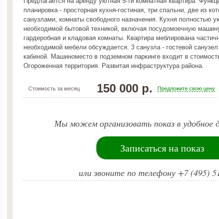
Предлагается на аренду уютная 5-ти комнатная квартира. Функц
планировка - просторная кухня-гостиная, три спальни, две из ко
санузлами, комнаты свободного назначения. Кухня полностью у
необходимой бытовой техникой, включая посудомоечную машин
гардеробная и кладовая комнаты. Квартира меблирована частич
необходимой мебели обсуждается. 3 санузла - гостевой санузел
кабиной. Машиноместо в подземном паркинге входит в стоимост
Огороженная территория. Развитая инфраструктура района.
150 000 р.
Стоимость за месяц
Предложите свою цену
Мы можем организовать показ в удобное д
Записаться на показ
или звоните по телефону +7 (495) 5