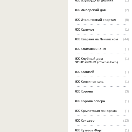
ЖК Изумрудная долина
(1)
ЖК Имперский дом
(2)
ЖК Итальянский квартал
(9)
ЖК Камелот
(1)
ЖК Квартал на Ленинском
(44)
ЖК Климашкина 19
(1)
ЖК Клубный дом
(1)
SOHO+NOHO (Сохо+Нохо)
ЖК Колизей
(1)
ЖК Континенталь
(1)
ЖК Корона
(3)
ЖК Корона севера
(1)
ЖК Крылатская панорама
(1)
ЖК Кунцево
(13)
ЖК Кутузов Форт
(1)