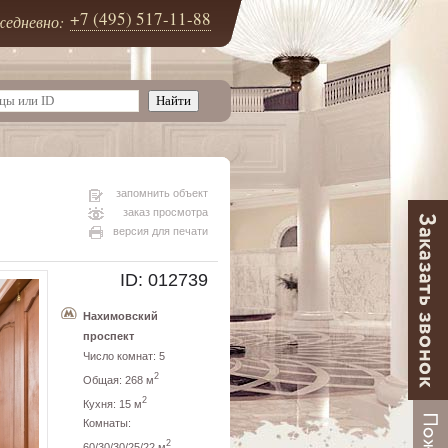
+7 (495) 517-11-88
едневно:
запомнить объект
заказ просмотра
версия для печати
ID: 012739
Нахимовский
проспект
Число комнат: 5
2
Общая: 268 м
2
Кухня: 15 м
Комнаты:
2
60/30/30/25/22 м