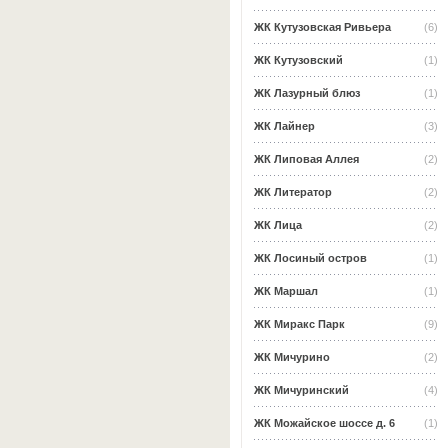
ЖК Кутузовская Ривьера
(6)
ЖК Кутузовский
(1)
ЖК Лазурный блюз
(1)
ЖК Лайнер
(3)
ЖК Липовая Аллея
(2)
ЖК Литератор
(2)
ЖК Лица
(2)
ЖК Лосиный остров
(1)
ЖК Маршал
(1)
ЖК Миракс Парк
(9)
ЖК Мичурино
(2)
ЖК Мичуринский
(4)
ЖК Можайское шоссе д. 6
(1)