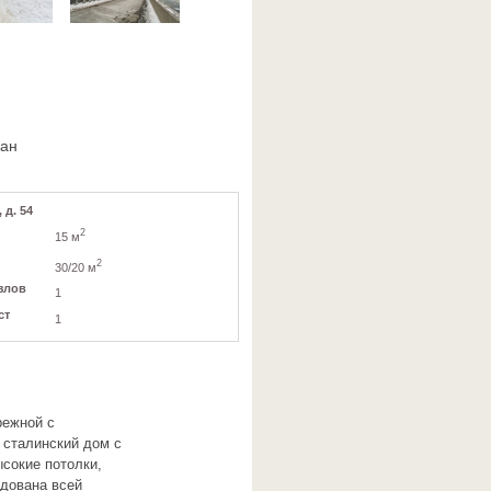
ван
 д. 54
2
15 м
2
30/20 м
злов
1
ст
1
режной с
 сталинский дом с
сокие потолки,
удована всей