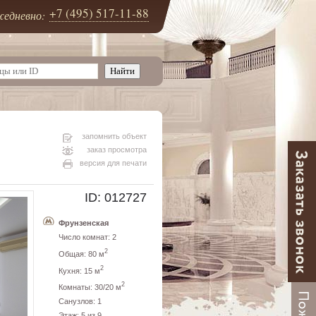
+7 (495) 517-11-88
едневно:
запомнить объект
заказ просмотра
версия для печати
ID: 012727
Фрунзенская
Число комнат: 2
2
Общая: 80 м
2
Кухня: 15 м
2
Комнаты: 30/20 м
Санузлов: 1
Этаж: 5 из 9