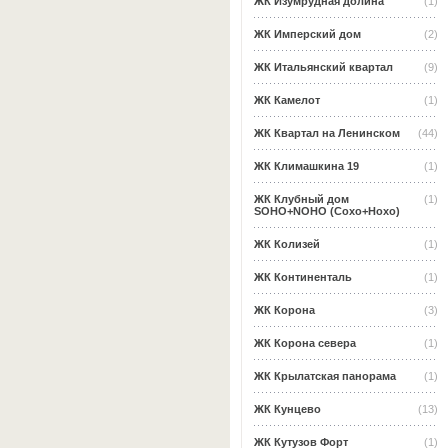
ЖК Изумрудная долина
(1)
ЖК Имперский дом
(2)
ЖК Итальянский квартал
(9)
ЖК Камелот
(1)
ЖК Квартал на Ленинском
(44)
ЖК Климашкина 19
(1)
ЖК Клубный дом
(1)
SOHO+NOHO (Сохо+Нохо)
ЖК Колизей
(1)
ЖК Континенталь
(1)
ЖК Корона
(3)
ЖК Корона севера
(1)
ЖК Крылатская панорама
(1)
ЖК Кунцево
(13)
ЖК Кутузов Форт
(1)