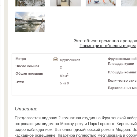
Этот объект временно арендо
Посмотрите объекты рядом
Метро
Фрунзенская наб,
Фрунзенская
Площадь кухни
Число комнат
2
Площадь комнат
Общая площадь
2
80 м
Количество сану
Этаж
5 из 9
Парковочных ме
Описание
Предлагается видовая 2-комнатная студия на Фрунзенской набе
потрясающим видом на Москву-реку и Парк Горького. Кирпичный
видео наблюдением. Выполнен дизайнерский ремонт Модерн. Вы
каскадное освещение. Квартира полностью меблирована и обор