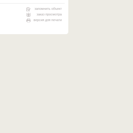
запомнить объект
заказ просмотра
версия для печати