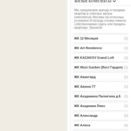
ЖИЛЫЕ КОМПЛЕКСЫ
Мы предлагаем аренду и продажу
квартир в элитных жилых
комплексах Москвы на отличных
условиях! И всегда готовы помочь
собственникам сдать или продать
квартиру. Звоните!
ЖК 12 Месяцев
(1)
ЖК Art Residence
(1)
ЖК KAZAKOV Grand Loft
(1)
ЖК West Garden (Вест Гарден)
(1)
ЖК Авангард
(1)
ЖК Авеню 77
(1)
ЖК Академика Пилюгина д.6
(1)
ЖК Академия Люкс
(1)
ЖК Александр
(2)
ЖК Алиса
(2)