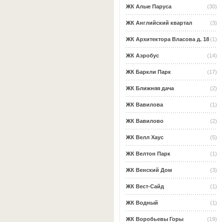
ЖК Алые Паруса
(30)
ЖК Английский квартал
(3)
ЖК Архитектора Власова д. 18
(1)
ЖК Аэробус
(14)
ЖК Баркли Парк
(17)
ЖК Ближняя дача
(2)
ЖК Вавилова
(1)
ЖК Вавилово
(2)
ЖК Велл Хаус
(5)
ЖК Велтон Парк
(1)
ЖК Венский Дом
(3)
ЖК Вест-Сайд
(1)
ЖК Водный
(1)
ЖК Воробьевы Горы
(19)