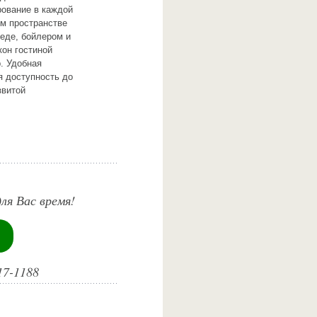
ование в каждой
ом пространстве
беде, бойлером и
кон гостиной
. Удобная
я доступность до
звитой
ля Вас время!
17-1188