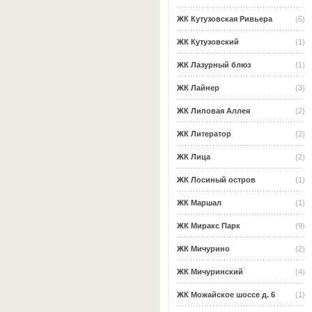
ЖК Кутузовская Ривьера
(6)
ЖК Кутузовский
(1)
ЖК Лазурный блюз
(1)
ЖК Лайнер
(3)
ЖК Липовая Аллея
(2)
ЖК Литератор
(2)
ЖК Лица
(2)
ЖК Лосиный остров
(1)
ЖК Маршал
(1)
ЖК Миракс Парк
(9)
ЖК Мичурино
(2)
ЖК Мичуринский
(4)
ЖК Можайское шоссе д. 6
(1)