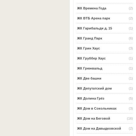
ЖК Времена Года
(2)
ЖК ВТБ Арена парк
(2)
ЖК Гарибальди д. 15
(1)
ЖК Гранд Парк
(6)
ЖК Грин Хаус
(3)
ЖК Груббер Хаус
(1)
ЖК Грюнвальд
(1)
ЖК Две башни
(1)
ЖК Депутатский дом
(1)
ЖК Долина Грёз
(5)
ЖК Дом в Сокольниках
(3)
ЖК Дом на Беговой
(16)
ЖК Дом на Давыдковской
(2)