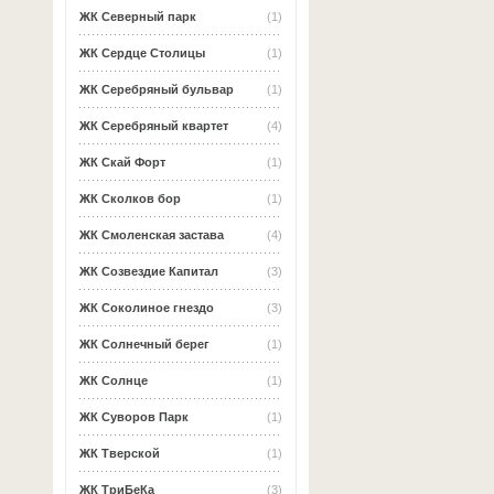
ЖК Северный парк
(1)
ЖК Сердце Столицы
(1)
ЖК Серебряный бульвар
(1)
ЖК Серебряный квартет
(4)
ЖК Скай Форт
(1)
ЖК Сколков бор
(1)
ЖК Смоленская застава
(4)
ЖК Созвездие Капитал
(3)
ЖК Соколиное гнездо
(3)
ЖК Солнечный берег
(1)
ЖК Солнце
(1)
ЖК Суворов Парк
(1)
ЖК Тверской
(1)
ЖК ТриБеКа
(3)