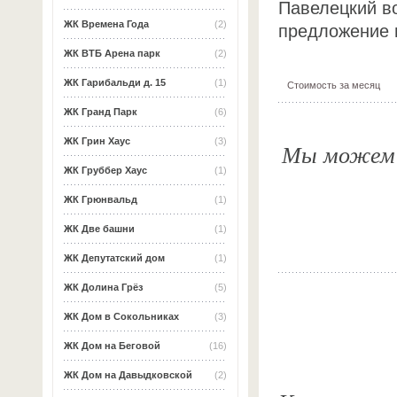
Павелецкий в
ЖК Времена Года
(2)
предложение 
ЖК ВТБ Арена парк
(2)
ЖК Гарибальди д. 15
(1)
Стоимость за месяц
ЖК Гранд Парк
(6)
ЖК Грин Хаус
(3)
Мы можем о
ЖК Груббер Хаус
(1)
ЖК Грюнвальд
(1)
ЖК Две башни
(1)
ЖК Депутатский дом
(1)
ЖК Долина Грёз
(5)
ЖК Дом в Сокольниках
(3)
ЖК Дом на Беговой
(16)
ЖК Дом на Давыдковской
(2)