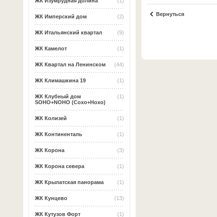
ЖК Изумрудная долина
(1)
Вернуться
ЖК Имперский дом
(2)
ЖК Итальянский квартал
(9)
ЖК Камелот
(1)
ЖК Квартал на Ленинском
(44)
ЖК Климашкина 19
(1)
ЖК Клубный дом
(1)
SOHO+NOHO (Сохо+Нохо)
ЖК Колизей
(1)
ЖК Континенталь
(1)
ЖК Корона
(3)
ЖК Корона севера
(1)
ЖК Крылатская панорама
(1)
ЖК Кунцево
(13)
ЖК Кутузов Форт
(1)