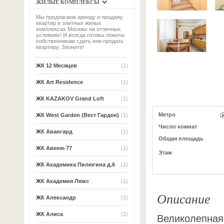
ЖИЛЫЕ КОМПЛЕКСЫ
Мы предлагаем аренду и продажу
квартир в элитных жилых
комплексах Москвы на отличных
условиях! И всегда готовы помочь
собственникам сдать или продать
квартиру. Звоните!
ЖК 12 Месяцев
(1)
ЖК Art Residence
(1)
ЖК KAZAKOV Grand Loft
(1)
Метро
ЖК West Garden (Вест Гарден)
(1)
Число комнат
ЖК Авангард
(1)
Общая площадь
ЖК Авеню 77
(1)
Этаж
ЖК Академика Пилюгина д.6
(1)
ЖК Академия Люкс
(1)
Описание
ЖК Александр
(2)
ЖК Алиса
(2)
Великолепная