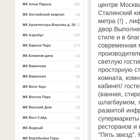
центре Москв
ЖК Алые Паруса
(30)
Сталинский к
ЖК Английский квартал
(3)
метра (!) , л
ЖК Архитектора Власова д. 18
(1)
двор.Выполне
ЖК Аэробус
(15)
стиле и в бла
современная 
ЖК Баркли Парк
(17)
производител
ЖК Ближняя дача
(2)
светлую гост
ЖК Вавилова
(1)
просторную с
комната, комн
ЖК Вавилово
(2)
кабинет/ гост
ЖК Велл Хаус
(5)
(ванная, стир
ЖК Велтон Парк
(1)
шлагбаумом, 
ЖК Венский Дом
(3)
развитой инф
супермаркеты 
ЖК Вест-Сайд
(1)
ресторанов и 
ЖК Водный
(1)
"Пять звезд".
ЖК Воробьевы Горы
(19)