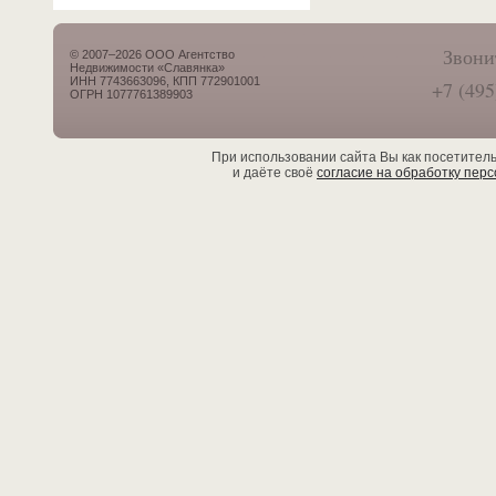
Звони
© 2007–2026 ООО Агентство
Недвижимости «Славянка»
ИНН 7743663096, КПП 772901001
+7 (495
ОГРН 1077761389903
При использовании сайта Вы как посетител
и даёте своё
согласие на обработку пер