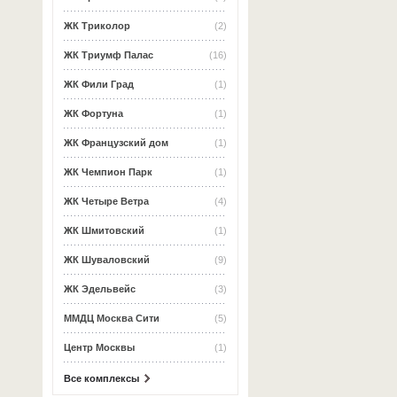
ЖК Триколор
(2)
ЖК Триумф Палас
(16)
ЖК Фили Град
(1)
ЖК Фортуна
(1)
ЖК Французский дом
(1)
ЖК Чемпион Парк
(1)
ЖК Четыре Ветра
(4)
ЖК Шмитовский
(1)
ЖК Шуваловский
(9)
ЖК Эдельвейс
(3)
ММДЦ Москва Сити
(5)
Центр Москвы
(1)
Все комплексы