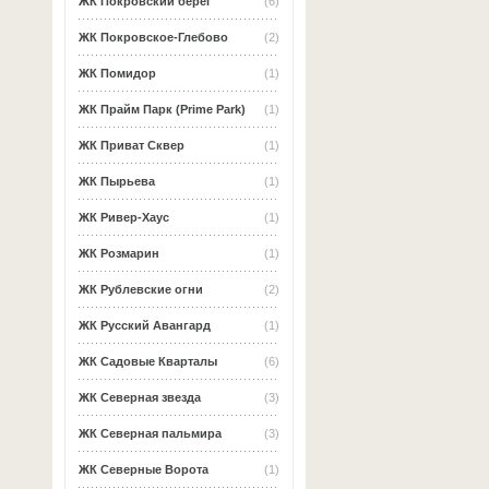
ЖК Покровский берег
(6)
ЖК Покровское-Глебово
(2)
ЖК Помидор
(1)
ЖК Прайм Парк (Prime Park)
(1)
ЖК Приват Сквер
(1)
ЖК Пырьева
(1)
ЖК Ривер-Хаус
(1)
ЖК Розмарин
(1)
ЖК Рублевские огни
(2)
ЖК Русский Авангард
(1)
ЖК Садовые Кварталы
(6)
ЖК Северная звезда
(3)
ЖК Северная пальмира
(3)
ЖК Северные Ворота
(1)