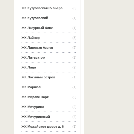
ЖК Кутузовская Ривьера
(6)
ЖК Кутузовский
(1)
ЖК Лазурный блюз
(1)
ЖК Лайнер
(3)
ЖК Липовая Аллея
(2)
ЖК Литератор
(2)
ЖК Лица
(2)
ЖК Лосиный остров
(1)
ЖК Маршал
(1)
ЖК Миракс Парк
(9)
ЖК Мичурино
(2)
ЖК Мичуринский
(4)
ЖК Можайское шоссе д. 6
(1)