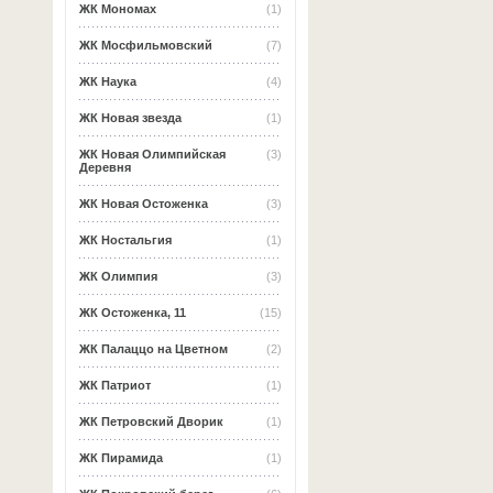
ЖК Мономах
(1)
ЖК Мосфильмовский
(7)
ЖК Наука
(4)
ЖК Новая звезда
(1)
ЖК Новая Олимпийская
(3)
Деревня
ЖК Новая Остоженка
(3)
ЖК Ностальгия
(1)
ЖК Олимпия
(3)
ЖК Остоженка, 11
(15)
ЖК Палаццо на Цветном
(2)
ЖК Патриот
(1)
ЖК Петровский Дворик
(1)
ЖК Пирамида
(1)