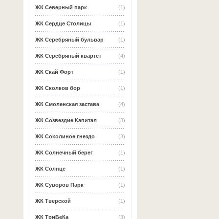
ЖК Северный парк
(1)
ЖК Сердце Столицы
(1)
ЖК Серебряный бульвар
(1)
ЖК Серебряный квартет
(4)
ЖК Скай Форт
(1)
ЖК Сколков бор
(1)
ЖК Смоленская застава
(4)
ЖК Созвездие Капитал
(3)
ЖК Соколиное гнездо
(3)
ЖК Солнечный берег
(1)
ЖК Солнце
(1)
ЖК Суворов Парк
(1)
ЖК Тверской
(1)
ЖК ТриБеКа
(3)