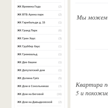
ЖК Времена Года
(2)
Мы можем о
ЖК ВТБ Арена парк
(2)
ЖК Гарибальди д. 15
(1)
ЖК Гранд Парк
(6)
ЖК Грин Хаус
(3)
ЖК Груббер Хаус
(1)
ЖК Грюнвальд
(1)
ЖК Две башни
(1)
ЖК Депутатский дом
(1)
ЖК Долина Грёз
(5)
Квартира по
ЖК Дом в Сокольниках
(3)
5 и похожи
ЖК Дом на Беговой
(16)
ЖК Дом на Давыдковской
(2)