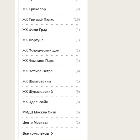
ЖК Триколор
(2)
ЖК Триумф Палас
(16)
ЖК Фили Град
(1)
ЖК Фортуна
(1)
ЖК Французский дом
(1)
ЖК Чемпион Парк
(1)
ЖК Четыре Ветра
(4)
ЖК Шмитовский
(1)
ЖК Шуваловский
(9)
ЖК Эдельвейс
(3)
ММДЦ Москва Сити
(5)
Центр Москвы
(1)
Все комплексы