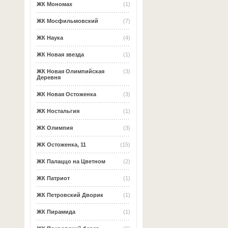
ЖК Мономах
(1)
ЖК Мосфильмовский
(7)
ЖК Наука
(4)
ЖК Новая звезда
(1)
ЖК Новая Олимпийская
(3)
Деревня
ЖК Новая Остоженка
(3)
ЖК Ностальгия
(1)
ЖК Олимпия
(3)
ЖК Остоженка, 11
(15)
ЖК Палаццо на Цветном
(2)
ЖК Патриот
(1)
ЖК Петровский Дворик
(1)
ЖК Пирамида
(1)