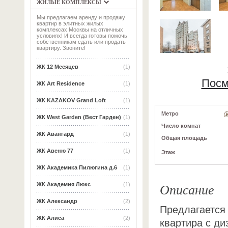
ЖИЛЫЕ КОМПЛЕКСЫ
Мы предлагаем аренду и продажу
квартир в элитных жилых
комплексах Москвы на отличных
условиях! И всегда готовы помочь
собственникам сдать или продать
квартиру. Звоните!
ЖК 12 Месяцев
(1)
Посм
ЖК Art Residence
(1)
ЖК KAZAKOV Grand Loft
(1)
Метро
ЖК West Garden (Вест Гарден)
(1)
Число комнат
ЖК Авангард
(1)
Общая площадь
ЖК Авеню 77
(1)
Этаж
ЖК Академика Пилюгина д.6
(1)
Описание
ЖК Академия Люкс
(1)
ЖК Александр
(2)
Предлагается 
ЖК Алиса
(2)
квартира с д