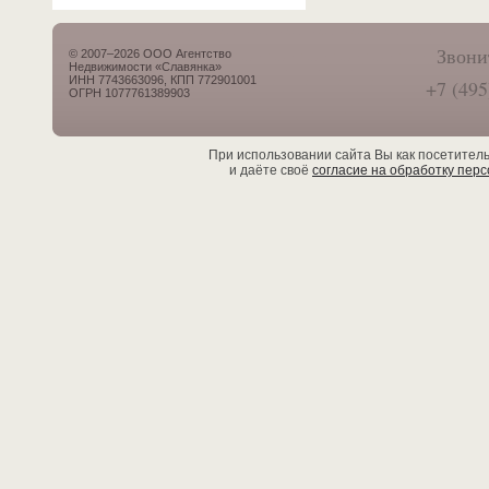
Звони
© 2007–2026 ООО Агентство
Недвижимости «Славянка»
ИНН 7743663096, КПП 772901001
+7 (495
ОГРН 1077761389903
При использовании сайта Вы как посетител
и даёте своё
согласие на обработку пер