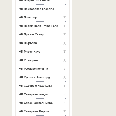
ЖК Покровский берег
(6)
ЖК Покровское-Глебово
(2)
ЖК Помидор
(1)
ЖК Прайм Парк (Prime Park)
(1)
ЖК Приват Сквер
(1)
ЖК Пырьева
(1)
ЖК Ривер-Хаус
(1)
ЖК Розмарин
(1)
ЖК Рублевские огни
(2)
ЖК Русский Авангард
(1)
ЖК Садовые Кварталы
(6)
ЖК Северная звезда
(3)
ЖК Северная пальмира
(3)
ЖК Северные Ворота
(1)