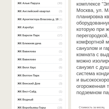
комплексе "Эл
ЖК Алые Паруса
(30)
Москва, ул. М
ЖК Английский квартал
(3)
планировка к
ЖК Архитектора Власова д. 18
(1)
оборудованну
ЖК Аэробус
(15)
которую при 
перегородкой,
ЖК Баркли Парк
(17)
комфортной м
ЖК Ближняя дача
(2)
санузлом и га
ЖК Вавилова
(1)
комната с выд
ЖК Вавилово
(2)
можно изолир
санузел с душ
ЖК Велл Хаус
(5)
система конд
ЖК Велтон Парк
(1)
и высокоскор
ЖК Венский Дом
(3)
огороженная 
подземном па
ЖК Вест-Сайд
(1)
ЖК Водный
(1)
Стоимость за месяц
ЖК Воробьевы Горы
(19)