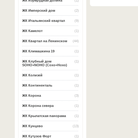
ЖК Изумрудная долина
(1)
ЖК Имперский дом
(2)
ЖК Итальянский квартал
(9)
ЖК Камелот
(1)
ЖК Квартал на Ленинском
(44)
ЖК Климашкина 19
(1)
ЖК Клубный дом
(1)
SOHO+NOHO (Сохо+Нохо)
ЖК Колизей
(1)
ЖК Континенталь
(1)
ЖК Корона
(3)
ЖК Корона севера
(1)
ЖК Крылатская панорама
(1)
ЖК Кунцево
(13)
ЖК Кутузов Форт
(1)