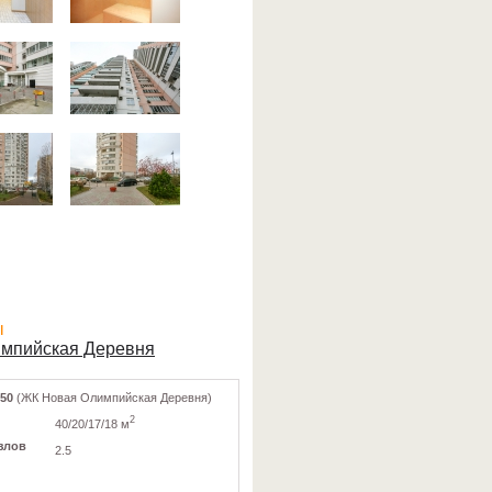
ы
импийская Деревня
 50
(ЖК Новая Олимпийская Деревня)
2
40/20/17/18 м
злов
2.5