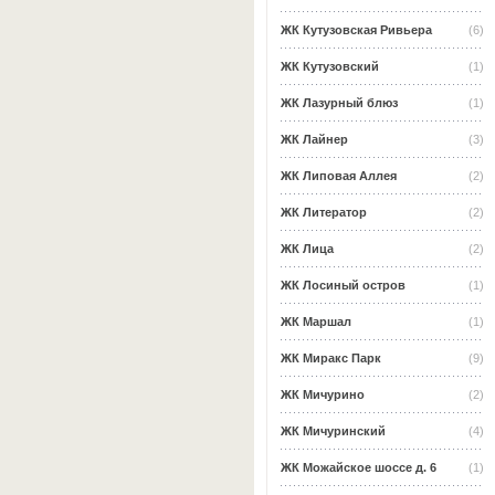
ЖК Кутузовская Ривьера
(6)
ЖК Кутузовский
(1)
ЖК Лазурный блюз
(1)
ЖК Лайнер
(3)
ЖК Липовая Аллея
(2)
ЖК Литератор
(2)
ЖК Лица
(2)
ЖК Лосиный остров
(1)
ЖК Маршал
(1)
ЖК Миракс Парк
(9)
ЖК Мичурино
(2)
ЖК Мичуринский
(4)
ЖК Можайское шоссе д. 6
(1)