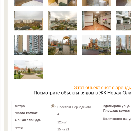
Этот объект снят с аренд
Посмотрите объекты рядом в ЖК Новая Ол
Метро
Удальцова ул, д.
Проспект Вернадского
Площадь комнат
Число комнат
4
Количество сану
Общая площадь
2
125 м
Этаж
15 из 21