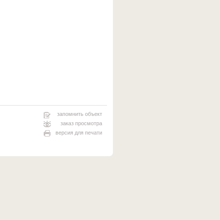
запомнить объект
заказ просмотра
версия для печати