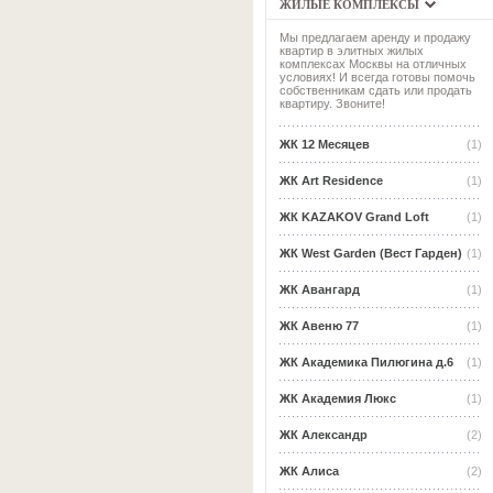
ЖИЛЫЕ КОМПЛЕКСЫ
Мы предлагаем аренду и продажу
квартир в элитных жилых
комплексах Москвы на отличных
условиях! И всегда готовы помочь
собственникам сдать или продать
квартиру. Звоните!
ЖК 12 Месяцев
(1)
ЖК Art Residence
(1)
ЖК KAZAKOV Grand Loft
(1)
ЖК West Garden (Вест Гарден)
(1)
ЖК Авангард
(1)
ЖК Авеню 77
(1)
ЖК Академика Пилюгина д.6
(1)
ЖК Академия Люкс
(1)
ЖК Александр
(2)
ЖК Алиса
(2)