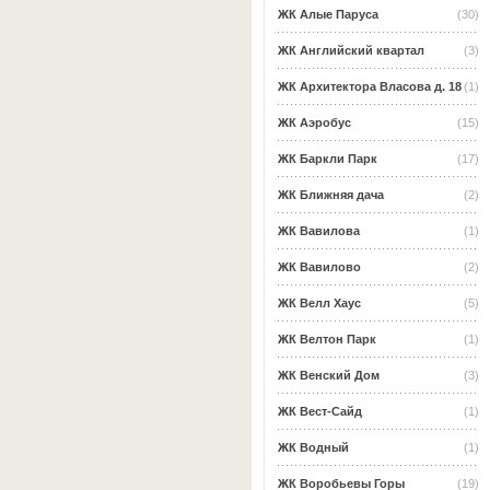
ЖК Алые Паруса
(30)
ЖК Английский квартал
(3)
ЖК Архитектора Власова д. 18
(1)
ЖК Аэробус
(15)
ЖК Баркли Парк
(17)
ЖК Ближняя дача
(2)
ЖК Вавилова
(1)
ЖК Вавилово
(2)
ЖК Велл Хаус
(5)
ЖК Велтон Парк
(1)
ЖК Венский Дом
(3)
ЖК Вест-Сайд
(1)
ЖК Водный
(1)
ЖК Воробьевы Горы
(19)