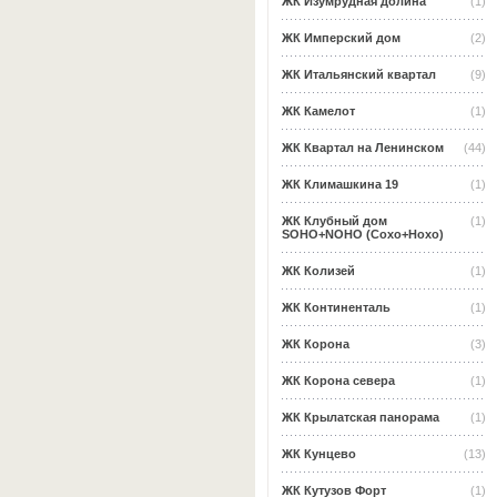
ЖК Изумрудная долина
(1)
ЖК Имперский дом
(2)
ЖК Итальянский квартал
(9)
ЖК Камелот
(1)
ЖК Квартал на Ленинском
(44)
ЖК Климашкина 19
(1)
ЖК Клубный дом
(1)
SOHO+NOHO (Сохо+Нохо)
ЖК Колизей
(1)
ЖК Континенталь
(1)
ЖК Корона
(3)
ЖК Корона севера
(1)
ЖК Крылатская панорама
(1)
ЖК Кунцево
(13)
ЖК Кутузов Форт
(1)