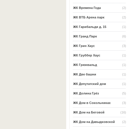
ЖК Времена Года
(2)
ЖК ВТБ Арена парк
(2)
ЖК Гарибальди д. 15
(1)
ЖК Гранд Парк
(6)
ЖК Грин Хаус
(3)
ЖК Груббер Хаус
(1)
ЖК Грюнвальд
(1)
ЖК Две башни
(1)
ЖК Депутатский дом
(1)
ЖК Долина Грёз
(5)
ЖК Дом в Сокольниках
(3)
ЖК Дом на Беговой
(16)
ЖК Дом на Давыдковской
(2)