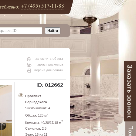
+7 (495) 517-11-88
едневно:
запомнить объект
заказ просмотра
версия для печати
ID: 012662
Проспект
Вернадского
Число комнат: 4
2
Общая: 125 м
2
Комнаты: 40/20/17/18 м
Санузлов: 2.5
Этаж: 15 из 21