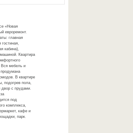
се «Новая
ый евроремонт.
аты: главная
 гостиная,
я кабина),
 машиной. Квартира
омфортного
 Вся мебель и
о продумана
омодов. В квартире
, подогрев пола,
 двор с прудами.
 за
дится под
ого комплекса,
ермаркет, кафе и
лощадки, парк.