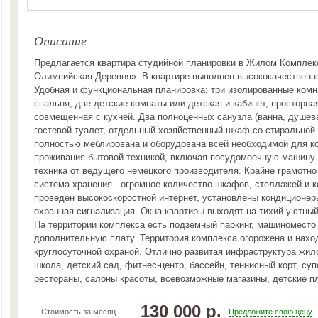
Описание
Предлагается квартира студийной планировки в Жилом Комплек
Олимпийская Деревня». В квартире выполнен высококачественн
Удобная и функциональная планировка: три изолированные комн
спальня, две детские комнаты или детская и кабинет, просторная
совмещенная с кухней. Два полноценных санузла (ванна, душева
гостевой туалет, отдельный хозяйственный шкаф со стиральной
полностью меблирована и оборудована всей необходимой для к
проживания бытовой техникой, включая посудомоечную машину.
техника от ведущего немецкого производителя. Крайне грамотн
система хранения - огромное количество шкафов, стеллажей и к
проведен высокоскоростной интернет, установлены кондиционеры
охранная сигнализация. Окна квартиры выходят на тихий уютный
На территории комплекса есть подземный паркинг, машиноместо
дополнительную плату. Территория комплекса огорожена и нахо
круглосуточной охраной. Отлично развитая инфраструктура жил
школа, детский сад, фитнес-центр, бассейн, теннисный корт, суп
рестораны, салоны красоты, всевозможные магазины, детские п
130 000 р.
Стоимость за месяц
Предложите свою цену