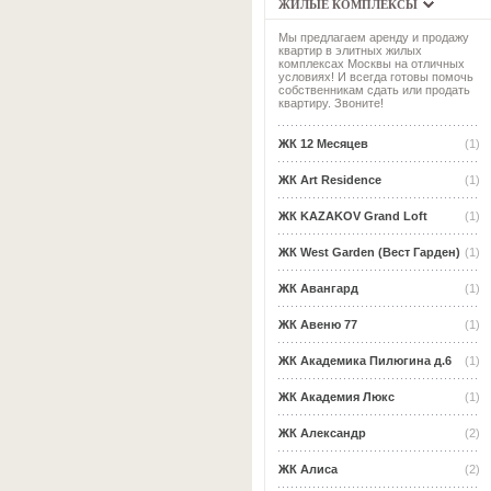
ЖИЛЫЕ КОМПЛЕКСЫ
Мы предлагаем аренду и продажу
квартир в элитных жилых
комплексах Москвы на отличных
условиях! И всегда готовы помочь
собственникам сдать или продать
квартиру. Звоните!
ЖК 12 Месяцев
(1)
ЖК Art Residence
(1)
ЖК KAZAKOV Grand Loft
(1)
ЖК West Garden (Вест Гарден)
(1)
ЖК Авангард
(1)
ЖК Авеню 77
(1)
ЖК Академика Пилюгина д.6
(1)
ЖК Академия Люкс
(1)
ЖК Александр
(2)
ЖК Алиса
(2)