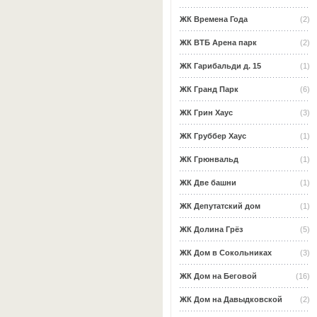
ЖК Времена Года
(2)
ЖК ВТБ Арена парк
(2)
ЖК Гарибальди д. 15
(1)
ЖК Гранд Парк
(6)
ЖК Грин Хаус
(3)
ЖК Груббер Хаус
(1)
ЖК Грюнвальд
(1)
ЖК Две башни
(1)
ЖК Депутатский дом
(1)
ЖК Долина Грёз
(5)
ЖК Дом в Сокольниках
(3)
ЖК Дом на Беговой
(16)
ЖК Дом на Давыдковской
(2)