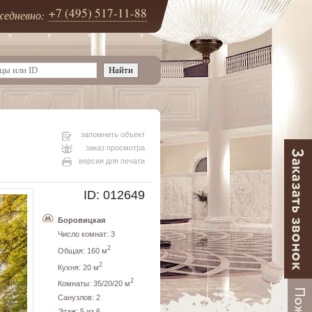
+7 (495) 517-11-88
едневно:
запомнить объект
заказ просмотра
версия для печати
ID: 012649
Боровицкая
Число комнат: 3
2
Общая: 160 м
2
Кухня: 20 м
2
Комнаты: 35/20/20 м
Санузлов: 2
Этаж: 5 из 6