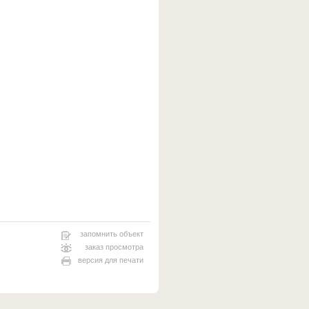
запомнить объект
заказ просмотра
версия для печати