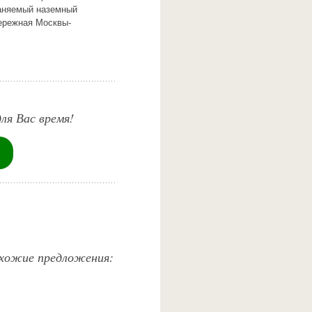
раняемый наземный
бережная Москвы-
ля Вас время!
похожие предложения: