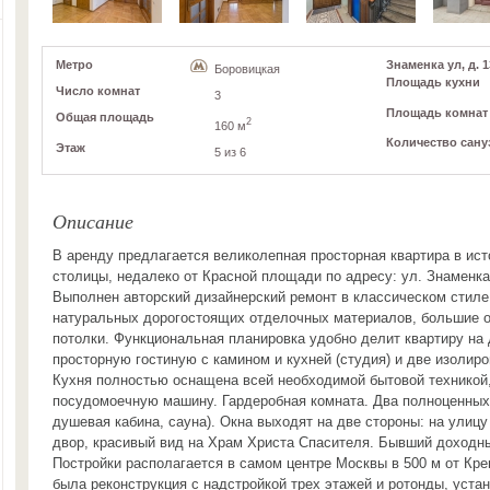
Метро
Знаменка ул, д. 13
Боровицкая
Площадь кухни
Число комнат
3
Площадь комнат
Общая площадь
2
160 м
Количество сану
Этаж
5 из 6
Описание
В аренду предлагается великолепная просторная квартира в ис
столицы, недалеко от Красной площади по адресу: ул. Знаменка, 
Выполнен авторский дизайнерский ремонт в классическом стиле
натуральных дорогостоящих отделочных материалов, большие о
потолки. Функциональная планировка удобно делит квартиру на 
просторную гостиную с камином и кухней (студия) и две изолир
Кухня полностью оснащена всей необходимой бытовой техникой
посудомоечную машину. Гардеробная комната. Два полноценных 
душевая кабина, сауна). Окна выходят на две стороны: на улицу
двор, красивый вид на Храм Христа Спасителя. Бывший доходны
Постройки располагается в самом центре Москвы в 500 м от Кре
была реконструкция с надстройкой трех этажей и ротонды, уста