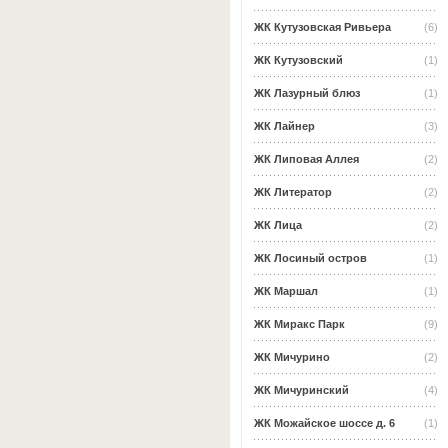
ЖК Кутузовская Ривьера
(6)
ЖК Кутузовский
(1)
ЖК Лазурный блюз
(1)
ЖК Лайнер
(3)
ЖК Липовая Аллея
(2)
ЖК Литератор
(2)
ЖК Лица
(2)
ЖК Лосиный остров
(1)
ЖК Маршал
(1)
ЖК Миракс Парк
(9)
ЖК Мичурино
(2)
ЖК Мичуринский
(4)
ЖК Можайское шоссе д. 6
(1)