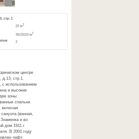
, стр. 1
2
20 м
2
35/20/20 м
злов
2
торическом центре
д.13, стр.1.
, с использованием
кна и высокие
две зоны:
ованные спальни.
, включая
санузла (ванная,
 Знаменка и во
й дом 1911 г.
мля. В 2001 году
новлен лифт.