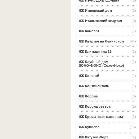
ЖК Изумрудная долина
(1)
ЖК Имперский дом
(2)
ЖК Итальянский квартал
(9)
ЖК Камелот
(1)
ЖК Квартал на Ленинском
(44)
ЖК Климашкина 19
(1)
ЖК Клубный дом
(1)
SOHO+NOHO (Сохо+Нохо)
ЖК Колизей
(1)
ЖК Континенталь
(1)
ЖК Корона
(3)
ЖК Корона севера
(1)
ЖК Крылатская панорама
(1)
ЖК Кунцево
(13)
ЖК Кутузов Форт
(1)