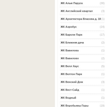
ЖК Алые Паруса
(30)
ЖК Английский квартал
(3)
ЖК Архитектора Власова д. 18
(1)
ЖК Аэробус
(14)
ЖК Баркли Парк
(17)
ЖК Ближняя дача
(2)
ЖК Вавилова
(1)
ЖК Вавилово
(2)
ЖК Велл Хаус
(5)
ЖК Велтон Парк
(1)
ЖК Венский Дом
(3)
ЖК Вест-Сайд
(1)
ЖК Водный
(1)
ЖК Воробьевы Горы
(19)