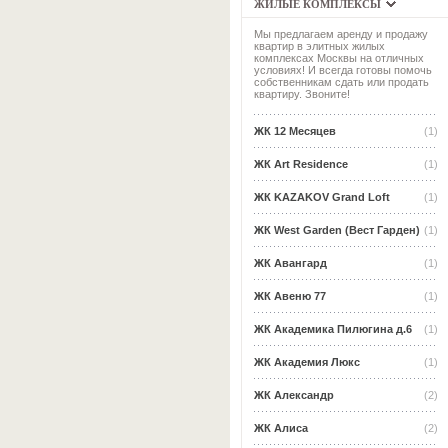
ЖИЛЫЕ КОМПЛЕКСЫ
Мы предлагаем аренду и продажу
квартир в элитных жилых
комплексах Москвы на отличных
условиях! И всегда готовы помочь
собственникам сдать или продать
квартиру. Звоните!
ЖК 12 Месяцев
(1)
ЖК Art Residence
(1)
ЖК KAZAKOV Grand Loft
(1)
ЖК West Garden (Вест Гарден)
(1)
ЖК Авангард
(1)
ЖК Авеню 77
(1)
ЖК Академика Пилюгина д.6
(1)
ЖК Академия Люкс
(1)
ЖК Александр
(2)
ЖК Алиса
(2)