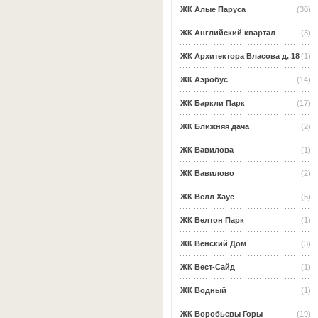
ЖК Алые Паруса
(30)
ЖК Английский квартал
(3)
ЖК Архитектора Власова д. 18
(1)
ЖК Аэробус
(14)
ЖК Баркли Парк
(17)
ЖК Ближняя дача
(2)
ЖК Вавилова
(1)
ЖК Вавилово
(2)
ЖК Велл Хаус
(5)
ЖК Велтон Парк
(1)
ЖК Венский Дом
(3)
ЖК Вест-Сайд
(1)
ЖК Водный
(1)
ЖК Воробьевы Горы
(19)