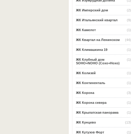
ЖК Изумрудная долина
(1)
ЖК Имперский дом
(2)
ЖК Итальянский квартал
(9)
ЖК Камелот
(1)
ЖК Квартал на Ленинском
(44)
ЖК Климашкина 19
(1)
ЖК Клубный дом
(1)
SOHO+NOHO (Сохо+Нохо)
ЖК Колизей
(1)
ЖК Континенталь
(1)
ЖК Корона
(3)
ЖК Корона севера
(1)
ЖК Крылатская панорама
(1)
ЖК Кунцево
(13)
ЖК Кутузов Форт
(1)