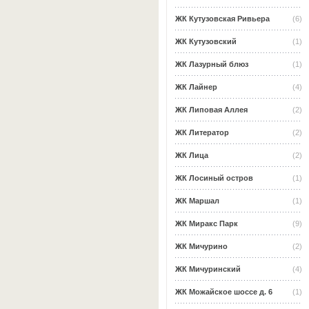
ЖК Кутузовская Ривьера
(6)
ЖК Кутузовский
(1)
ЖК Лазурный блюз
(1)
ЖК Лайнер
(4)
ЖК Липовая Аллея
(2)
ЖК Литератор
(2)
ЖК Лица
(2)
ЖК Лосиный остров
(1)
ЖК Маршал
(1)
ЖК Миракс Парк
(9)
ЖК Мичурино
(2)
ЖК Мичуринский
(4)
ЖК Можайское шоссе д. 6
(1)