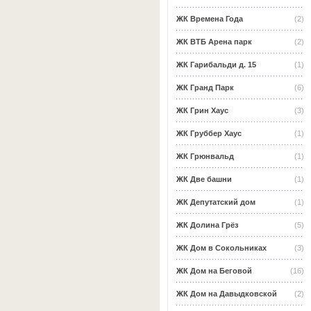
ЖК Времена Года
(2)
ЖК ВТБ Арена парк
(2)
ЖК Гарибальди д. 15
(1)
ЖК Гранд Парк
(6)
ЖК Грин Хаус
(3)
ЖК Груббер Хаус
(1)
ЖК Грюнвальд
(1)
ЖК Две башни
(1)
ЖК Депутатский дом
(1)
ЖК Долина Грёз
(5)
ЖК Дом в Сокольниках
(3)
ЖК Дом на Беговой
(16)
ЖК Дом на Давыдковской
(2)