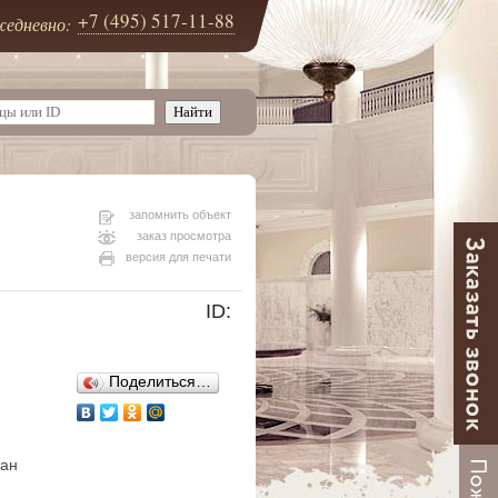
+7 (495) 517-11-88
едневно:
запомнить объект
заказ просмотра
версия для печати
ID:
Поделиться…
ван