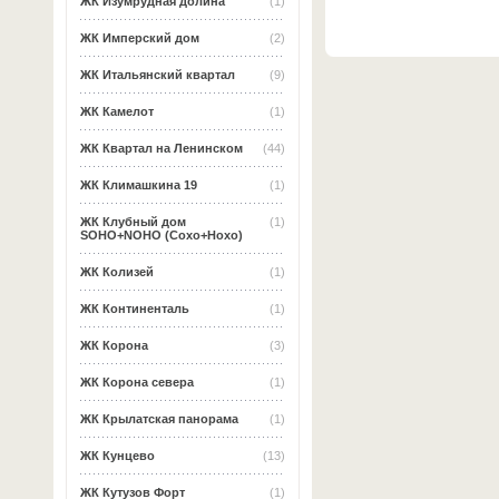
ЖК Изумрудная долина
(1)
ЖК Имперский дом
(2)
ЖК Итальянский квартал
(9)
ЖК Камелот
(1)
ЖК Квартал на Ленинском
(44)
ЖК Климашкина 19
(1)
ЖК Клубный дом
(1)
SOHO+NOHO (Сохо+Нохо)
ЖК Колизей
(1)
ЖК Континенталь
(1)
ЖК Корона
(3)
ЖК Корона севера
(1)
ЖК Крылатская панорама
(1)
ЖК Кунцево
(13)
ЖК Кутузов Форт
(1)