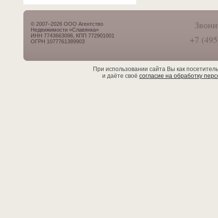
Звони
© 2007–2026 ООО Агентство
Недвижимости «Славянка»
ИНН 7743663096, КПП 772901001
+7 (495
ОГРН 1077761389903
При использовании сайта Вы как посетител
и даёте своё
согласие на обработку пер