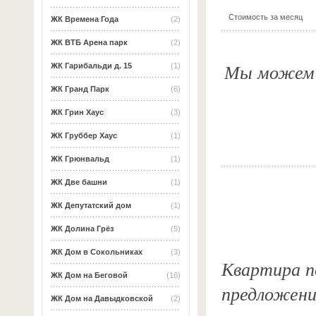
Стоимость за месяц
ЖК Времена Года
(2)
ЖК ВТБ Арена парк
(2)
Мы можем о
ЖК Гарибальди д. 15
(1)
ЖК Гранд Парк
(6)
ЖК Грин Хаус
(3)
ЖК Груббер Хаус
(1)
ЖК Грюнвальд
(1)
ЖК Две башни
(1)
ЖК Депутатский дом
(1)
ЖК Долина Грёз
(5)
ЖК Дом в Сокольниках
(3)
Квартира по
ЖК Дом на Беговой
(16)
предложени
ЖК Дом на Давыдковской
(2)