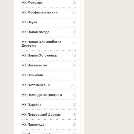
ЖК Мономах
(1)
ЖК Мосфильмовский
(7)
ЖК Наука
(4)
ЖК Новая звезда
(1)
ЖК Новая Олимпийская
(3)
Деревня
ЖК Новая Остоженка
(3)
ЖК Ностальгия
(1)
ЖК Олимпия
(3)
ЖК Остоженка, 11
(15)
ЖК Палаццо на Цветном
(2)
ЖК Патриот
(1)
ЖК Петровский Дворик
(1)
ЖК Пирамида
(1)