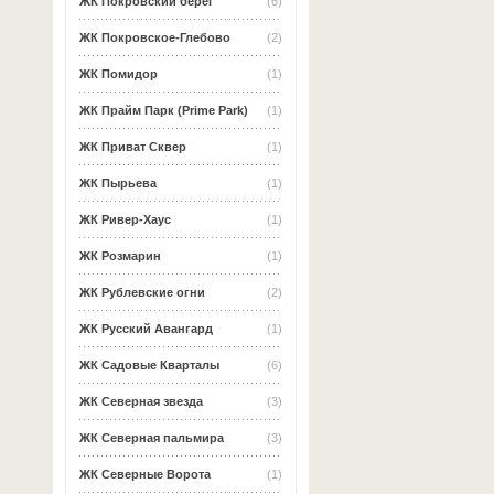
ЖК Покровский берег
(6)
ЖК Покровское-Глебово
(2)
ЖК Помидор
(1)
ЖК Прайм Парк (Prime Park)
(1)
ЖК Приват Сквер
(1)
ЖК Пырьева
(1)
ЖК Ривер-Хаус
(1)
ЖК Розмарин
(1)
ЖК Рублевские огни
(2)
ЖК Русский Авангард
(1)
ЖК Садовые Кварталы
(6)
ЖК Северная звезда
(3)
ЖК Северная пальмира
(3)
ЖК Северные Ворота
(1)