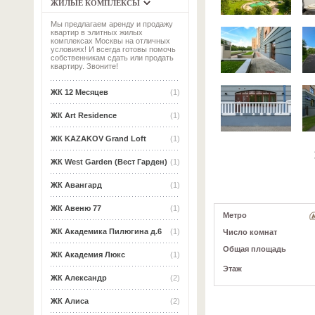
ЖИЛЫЕ КОМПЛЕКСЫ
Мы предлагаем аренду и продажу
квартир в элитных жилых
комплексах Москвы на отличных
условиях! И всегда готовы помочь
собственникам сдать или продать
квартиру. Звоните!
ЖК 12 Месяцев
(1)
ЖК Art Residence
(1)
ЖК KAZAKOV Grand Loft
(1)
ЖК West Garden (Вест Гарден)
(1)
ЖК Авангард
(1)
ЖК Авеню 77
(1)
Метро
ЖК Академика Пилюгина д.6
(1)
Число комнат
Общая площадь
ЖК Академия Люкс
(1)
Этаж
ЖК Александр
(2)
ЖК Алиса
(2)