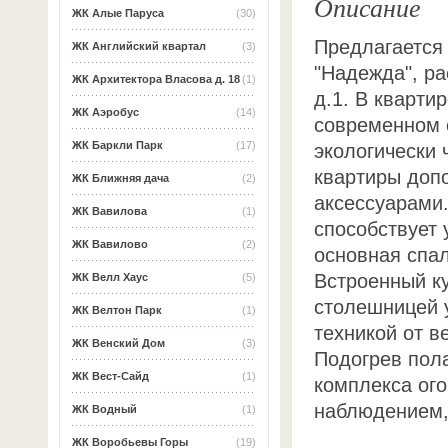
Описание
ЖК Алые Паруса
(30)
Предлагается
ЖК Английский квартал
(3)
"Надежда", ра
ЖК Архитектора Власова д. 18
(1)
д.1. В кварти
ЖК Аэробус
(14)
современном 
ЖК Баркли Парк
(17)
экологически 
квартиры доп
ЖК Ближняя дача
(2)
аксессуарами
ЖК Вавилова
(1)
способствует 
ЖК Вавилово
(2)
основная спал
Встроенный к
ЖК Велл Хаус
(5)
столешницей 
ЖК Велтон Парк
(1)
техникой от в
ЖК Венский Дом
(3)
Подогрев пол
ЖК Вест-Сайд
(1)
комплекса ого
наблюдением, 
ЖК Водный
(1)
ЖК Воробьевы Горы
(19)