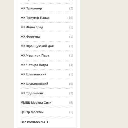
ЖК Триколор
(2)
ЖК Триумф Палас
(16)
ЖК Фили Град
(1)
ЖК Фортуна
(1)
ЖК Французский дом
(1)
ЖК Чемпион Парк
(1)
ЖК Четыре Ветра
(4)
ЖК Шмитовский
(1)
ЖК Шуваловский
(9)
ЖК Эдельвейс
(3)
ММДЦ Москва Сити
(5)
Центр Москвы
(1)
Все комплексы