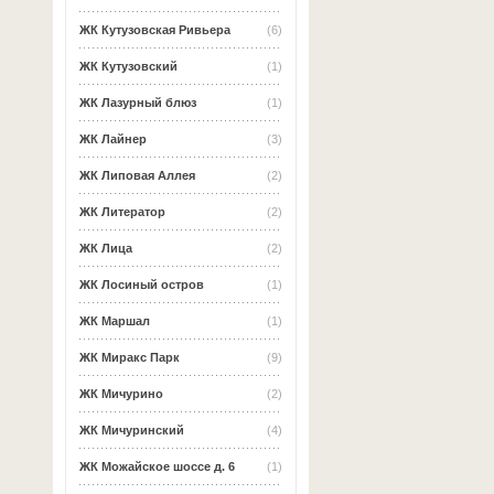
ЖК Кутузовская Ривьера
(6)
ЖК Кутузовский
(1)
ЖК Лазурный блюз
(1)
ЖК Лайнер
(3)
ЖК Липовая Аллея
(2)
ЖК Литератор
(2)
ЖК Лица
(2)
ЖК Лосиный остров
(1)
ЖК Маршал
(1)
ЖК Миракс Парк
(9)
ЖК Мичурино
(2)
ЖК Мичуринский
(4)
ЖК Можайское шоссе д. 6
(1)