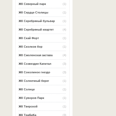
ЖК Северный парк
(1)
ЖК Сердце Столицы
(1)
ЖК Серебряный бульвар
(1)
ЖК Серебряный квартет
(4)
ЖК Скай Форт
(1)
ЖК Сколков бор
(1)
ЖК Смоленская застава
(4)
ЖК Созвездие Капитал
(3)
ЖК Соколиное гнездо
(3)
ЖК Солнечный берег
(1)
ЖК Солнце
(1)
ЖК Суворов Парк
(1)
ЖК Тверской
(1)
ЖК ТриБеКа
(3)