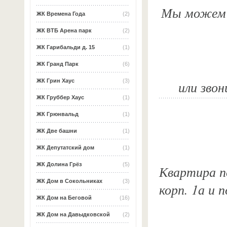
Мы можем о
ЖК Времена Года
(2)
ЖК ВТБ Арена парк
(2)
ЖК Гарибальди д. 15
(1)
ЖК Гранд Парк
(6)
ЖК Грин Хаус
(3)
или звон
ЖК Груббер Хаус
(1)
ЖК Грюнвальд
(1)
ЖК Две башни
(1)
ЖК Депутатский дом
(1)
ЖК Долина Грёз
(5)
Квартира по
ЖК Дом в Сокольниках
(3)
корп. 1а и 
ЖК Дом на Беговой
(16)
ЖК Дом на Давыдковской
(2)