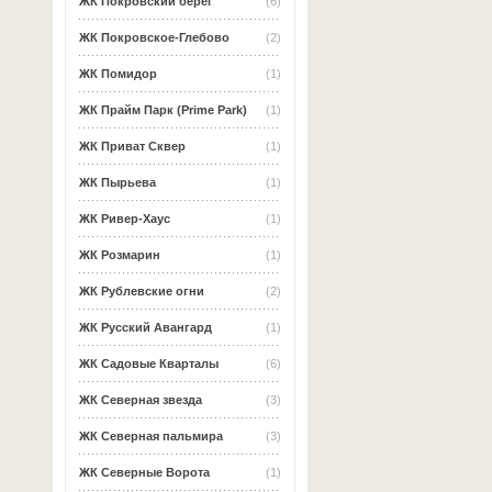
ЖК Покровский берег
(6)
ЖК Покровское-Глебово
(2)
ЖК Помидор
(1)
ЖК Прайм Парк (Prime Park)
(1)
ЖК Приват Сквер
(1)
ЖК Пырьева
(1)
ЖК Ривер-Хаус
(1)
ЖК Розмарин
(1)
ЖК Рублевские огни
(2)
ЖК Русский Авангард
(1)
ЖК Садовые Кварталы
(6)
ЖК Северная звезда
(3)
ЖК Северная пальмира
(3)
ЖК Северные Ворота
(1)