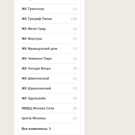
ЖК Триколор
(2)
ЖК Триумф Палас
(16)
ЖК Фили Град
(1)
ЖК Фортуна
(1)
ЖК Французский дом
(1)
ЖК Чемпион Парк
(1)
ЖК Четыре Ветра
(4)
ЖК Шмитовский
(1)
ЖК Шуваловский
(9)
ЖК Эдельвейс
(3)
ММДЦ Москва Сити
(5)
Центр Москвы
(1)
Все комплексы