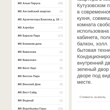
ЖК Алые Паруса
(30)
Кутузовском п
в современно
ЖК Английский квартал
(3)
кухня, совмещ
ЖК Архитектора Власова д. 18
(1)
комната свобо
ЖК Аэробус
(14)
использована 
ЖК Баркли Парк
(17)
кабинета, пол
балкон, холл.
ЖК Ближняя дача
(2)
бытовая техн
ЖК Вавилова
(1)
Кондициониро
ЖК Вавилово
(2)
внутренний дв
зеленый двор 
ЖК Велл Хаус
(5)
дворе под ви
ЖК Велтон Парк
(1)
месте.
ЖК Венский Дом
(3)
ЖК Вест-Сайд
(1)
Стоимость за месяц
ЖК Водный
(1)
ЖК Воробьевы Горы
(19)