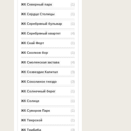
ЖК Северный парк
(1)
ЖК Сердце Столицы
(1)
ЖК Серебряный бульвар
(1)
ЖК Серебряный квартет
(4)
ЖК Скай Форт
(1)
ЖК Сколков бор
(1)
ЖК Смоленская застава
(4)
ЖК Созвездие Капитал
(3)
ЖК Соколиное гнездо
(3)
ЖК Солнечный берег
(1)
ЖК Солнце
(1)
ЖК Суворов Парк
(1)
ЖК Тверской
(1)
ЖК ТриБеКа
(3)