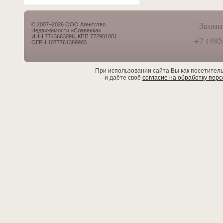
Звони
© 2007–2026 ООО Агентство
Недвижимости «Славянка»
ИНН 7743663096, КПП 772901001
+7 (495
ОГРН 1077761389903
При использовании сайта Вы как посетител
и даёте своё
согласие на обработку пер