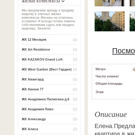
ЖИЛЫЕ КОМПЛЕКСЫ
Мы предлагаем аренду и продажу
квартир в элитных жилых
комплексах Москвы на отличных
условиях! И всегда готовы помочь
собственникам сдать или продать
квартиру. Звоните!
ЖК 12 Месяцев
(1)
Посмо
ЖК Art Residence
(1)
ЖК KAZAKOV Grand Loft
(1)
Метро
ЖК West Garden (Вест Гарден)
(1)
Число комнат
ЖК Авангард
(1)
Общая площадь
ЖК Авеню 77
(1)
Этаж
ЖК Академика Пилюгина д.6
(1)
ЖК Академия Люкс
(1)
Описание
ЖК Александр
(2)
Елена.Предла
ЖК Алиса
(2)
квартира в жи