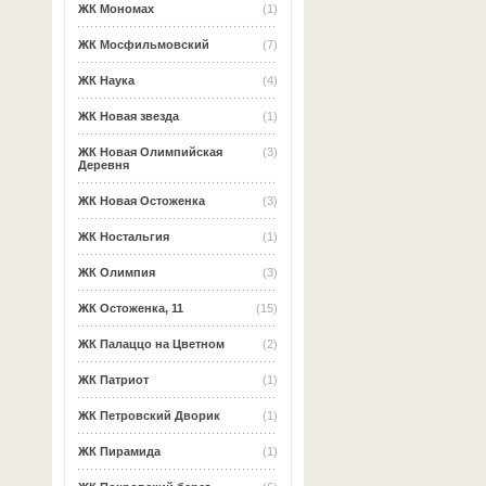
ЖК Мономах
(1)
ЖК Мосфильмовский
(7)
ЖК Наука
(4)
ЖК Новая звезда
(1)
ЖК Новая Олимпийская
(3)
Деревня
ЖК Новая Остоженка
(3)
ЖК Ностальгия
(1)
ЖК Олимпия
(3)
ЖК Остоженка, 11
(15)
ЖК Палаццо на Цветном
(2)
ЖК Патриот
(1)
ЖК Петровский Дворик
(1)
ЖК Пирамида
(1)