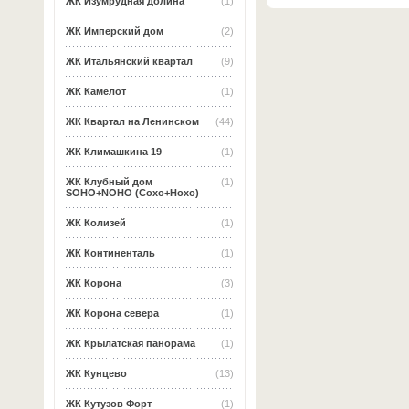
ЖК Изумрудная долина
(1)
ЖК Имперский дом
(2)
ЖК Итальянский квартал
(9)
ЖК Камелот
(1)
ЖК Квартал на Ленинском
(44)
ЖК Климашкина 19
(1)
ЖК Клубный дом
(1)
SOHO+NOHO (Сохо+Нохо)
ЖК Колизей
(1)
ЖК Континенталь
(1)
ЖК Корона
(3)
ЖК Корона севера
(1)
ЖК Крылатская панорама
(1)
ЖК Кунцево
(13)
ЖК Кутузов Форт
(1)