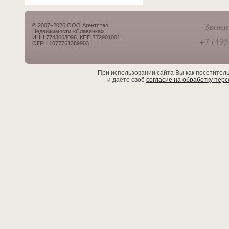
Звони
© 2007–2026 ООО Агентство
Недвижимости «Славянка»
ИНН 7743663096, КПП 772901001
+7 (495
ОГРН 1077761389903
При использовании сайта Вы как посетител
и даёте своё
согласие на обработку пер