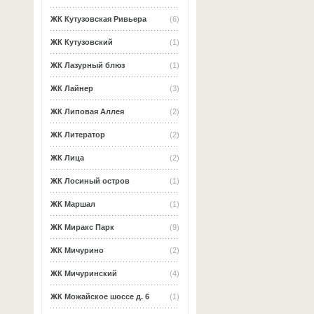
ЖК Кутузовская Ривьера
(6)
ЖК Кутузовский
(1)
ЖК Лазурный блюз
(1)
ЖК Лайнер
(3)
ЖК Липовая Аллея
(2)
ЖК Литератор
(2)
ЖК Лица
(2)
ЖК Лосиный остров
(1)
ЖК Маршал
(1)
ЖК Миракс Парк
(9)
ЖК Мичурино
(2)
ЖК Мичуринский
(4)
ЖК Можайское шоссе д. 6
(1)