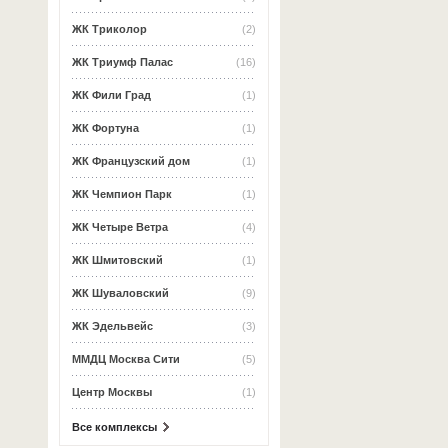
ЖК Триколор
(2)
ЖК Триумф Палас
(16)
ЖК Фили Град
(1)
ЖК Фортуна
(1)
ЖК Французский дом
(1)
ЖК Чемпион Парк
(1)
ЖК Четыре Ветра
(4)
ЖК Шмитовский
(1)
ЖК Шуваловский
(9)
ЖК Эдельвейс
(3)
ММДЦ Москва Сити
(5)
Центр Москвы
(1)
Все комплексы