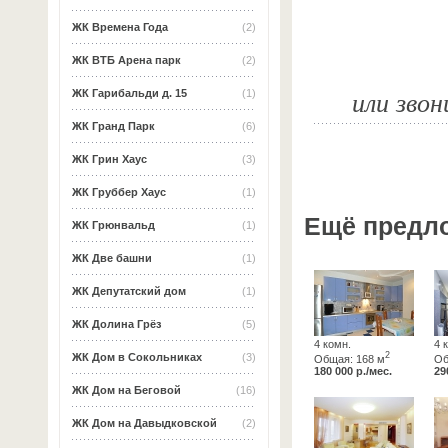
ЖК Времена Года
(2)
ЖК ВТБ Арена парк
(2)
или звон
ЖК Гарибальди д. 15
(1)
ЖК Гранд Парк
(6)
ЖК Грин Хаус
(3)
ЖК Груббер Хаус
(1)
Ещё предл
ЖК Грюнвальд
(1)
ЖК Две башни
(1)
ЖК Депутатский дом
(1)
ЖК Долина Грёз
(5)
4 комн.
4 
2
ЖК Дом в Сокольниках
(3)
Общая: 168 м
Об
180 000 р./мес.
29
ЖК Дом на Беговой
(16)
ЖК Дом на Давыдковской
(2)