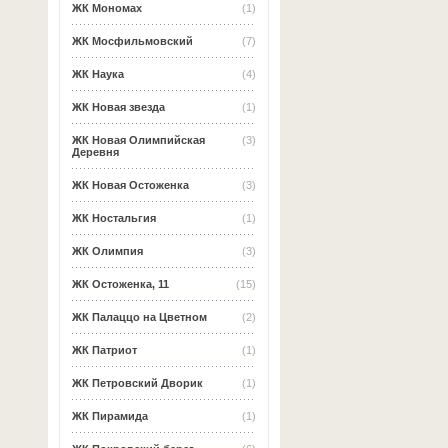
ЖК Мономах
(1)
ЖК Мосфильмовский
(7)
ЖК Наука
(4)
ЖК Новая звезда
(1)
ЖК Новая Олимпийская
(3)
Деревня
ЖК Новая Остоженка
(3)
ЖК Ностальгия
(1)
ЖК Олимпия
(3)
ЖК Остоженка, 11
(15)
ЖК Палаццо на Цветном
(2)
ЖК Патриот
(1)
ЖК Петровский Дворик
(1)
ЖК Пирамида
(1)