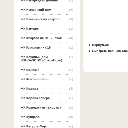
ЖК Изумрудная долина
(1)
ЖК Имперский дом
(2)
ЖК Итальянский квартал
(9)
ЖК Камелот
(1)
ЖК Квартал на Ленинском
(44)
Вернуться
ЖК Климашкина 19
(1)
Смотреть весь ЖК Ква
ЖК Клубный дом
(1)
SOHO+NOHO (Сохо+Нохо)
ЖК Колизей
(1)
ЖК Континенталь
(1)
ЖК Корона
(3)
ЖК Корона севера
(1)
ЖК Крылатская панорама
(1)
ЖК Кунцево
(13)
ЖК Кутузов Форт
(1)