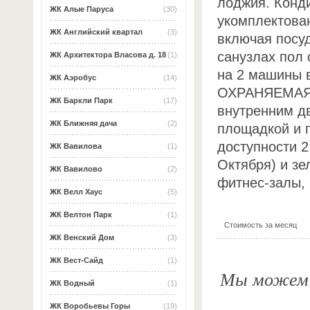
лоджия. Конд
ЖК Алые Паруса
(30)
укомплектова
ЖК Английский квартал
(3)
включая посу
санузлах пол
ЖК Архитектора Власова д. 18
(1)
на 2 машины
ЖК Аэробус
(14)
ОХРАНЯЕМАЯ т
ЖК Баркли Парк
(17)
внутренним дв
ЖК Ближняя дача
(2)
площадкой и г
доступности 2
ЖК Вавилова
(1)
Октября) и зе
ЖК Вавилово
(2)
фитнес-залы, 
ЖК Велл Хаус
(5)
ЖК Велтон Парк
(1)
Стоимость за месяц
ЖК Венский Дом
(3)
ЖК Вест-Сайд
(1)
Мы можем о
ЖК Водный
(1)
ЖК Воробьевы Горы
(19)