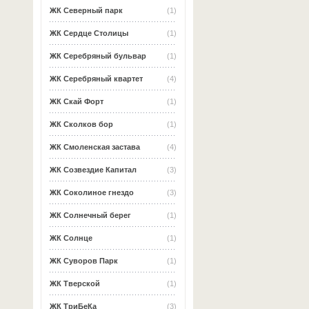
ЖК Северный парк
(1)
ЖК Сердце Столицы
(1)
ЖК Серебряный бульвар
(1)
ЖК Серебряный квартет
(4)
ЖК Скай Форт
(1)
ЖК Сколков бор
(1)
ЖК Смоленская застава
(4)
ЖК Созвездие Капитал
(3)
ЖК Соколиное гнездо
(3)
ЖК Солнечный берег
(1)
ЖК Солнце
(1)
ЖК Суворов Парк
(1)
ЖК Тверской
(1)
ЖК ТриБеКа
(3)