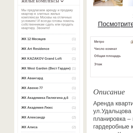
ЖИЛЫЕ КОМПЛЕКСЫ
Мы предлагаем аренду и продажу
квартир в элитных жилых
комплексах Москвы на отличных
условиях! И всегда готовы помочь
Посмотрите
собственникам сдать или продать
квартиру. Звоните!
ЖК 12 Месяцев
(1)
Метро
Число комнат
ЖК Art Residence
(1)
Общая площадь
ЖК KAZAKOV Grand Loft
(1)
Этаж
ЖК West Garden (Вест Гарден)
(1)
ЖК Авангард
(1)
Описание
ЖК Авеню 77
(1)
ЖК Академика Пилюгина д.6
(1)
Аренда кварти
ЖК Академия Люкс
(1)
ул.Удальцова 
планировка – 
ЖК Александр
(2)
гардеробные к
ЖК Алиса
(2)