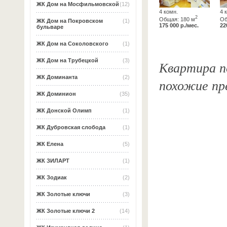
ЖК Дом на Мосфильмовской
(12)
4 комн.
4 
2
Общая: 180 м
Об
ЖК Дом на Покровском
(1)
175 000 р./мес.
22
бульваре
ЖК Дом на Соколовского
(1)
ЖК Дом на Трубецкой
(3)
Квартира по
ЖК Доминанта
(2)
похожие пр
ЖК Доминион
(35)
ЖК Донской Олимп
(1)
ЖК Дубровская слобода
(1)
ЖК Елена
(5)
ЖК ЗИЛАРТ
(1)
ЖК Зодиак
(2)
ЖК Золотые ключи
(3)
ЖК Золотые ключи 2
(14)