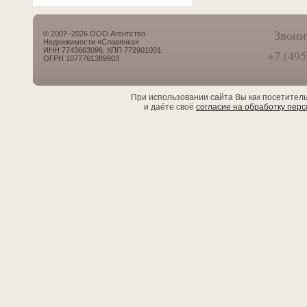
Звони
© 2007–2026 ООО Агентство
Недвижимости «Славянка»
ИНН 7743663096, КПП 772901001
+7 (495
ОГРН 1077761389903
При использовании сайта Вы как посетител
и даёте своё
согласие на обработку пер