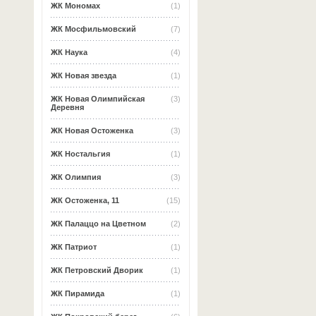
ЖК Мономах
(1)
ЖК Мосфильмовский
(7)
ЖК Наука
(4)
ЖК Новая звезда
(1)
ЖК Новая Олимпийская
(3)
Деревня
ЖК Новая Остоженка
(3)
ЖК Ностальгия
(1)
ЖК Олимпия
(3)
ЖК Остоженка, 11
(15)
ЖК Палаццо на Цветном
(2)
ЖК Патриот
(1)
ЖК Петровский Дворик
(1)
ЖК Пирамида
(1)