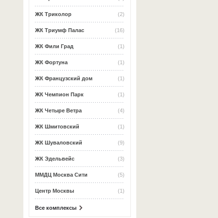
ЖК Триколор
(2)
ЖК Триумф Палас
(16)
ЖК Фили Град
(1)
ЖК Фортуна
(1)
ЖК Французский дом
(1)
ЖК Чемпион Парк
(1)
ЖК Четыре Ветра
(4)
ЖК Шмитовский
(1)
ЖК Шуваловский
(9)
ЖК Эдельвейс
(3)
ММДЦ Москва Сити
(5)
Центр Москвы
(1)
Все комплексы