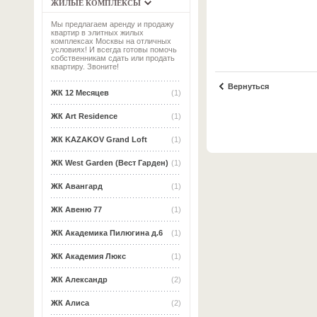
ЖИЛЫЕ КОМПЛЕКСЫ
Мы предлагаем аренду и продажу
квартир в элитных жилых
комплексах Москвы на отличных
условиях! И всегда готовы помочь
собственникам сдать или продать
квартиру. Звоните!
Вернуться
ЖК 12 Месяцев
(1)
ЖК Art Residence
(1)
ЖК KAZAKOV Grand Loft
(1)
ЖК West Garden (Вест Гарден)
(1)
ЖК Авангард
(1)
ЖК Авеню 77
(1)
ЖК Академика Пилюгина д.6
(1)
ЖК Академия Люкс
(1)
ЖК Александр
(2)
ЖК Алиса
(2)