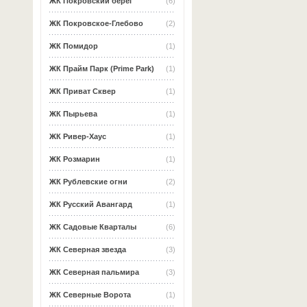
ЖК Покровский берег
(6)
ЖК Покровское-Глебово
(2)
ЖК Помидор
(1)
ЖК Прайм Парк (Prime Park)
(1)
ЖК Приват Сквер
(1)
ЖК Пырьева
(1)
ЖК Ривер-Хаус
(1)
ЖК Розмарин
(1)
ЖК Рублевские огни
(2)
ЖК Русский Авангард
(1)
ЖК Садовые Кварталы
(6)
ЖК Северная звезда
(3)
ЖК Северная пальмира
(3)
ЖК Северные Ворота
(1)