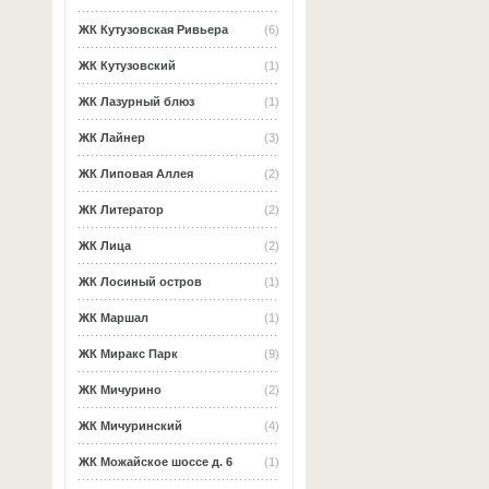
ЖК Кутузовская Ривьера
(6)
ЖК Кутузовский
(1)
ЖК Лазурный блюз
(1)
ЖК Лайнер
(3)
ЖК Липовая Аллея
(2)
ЖК Литератор
(2)
ЖК Лица
(2)
ЖК Лосиный остров
(1)
ЖК Маршал
(1)
ЖК Миракс Парк
(9)
ЖК Мичурино
(2)
ЖК Мичуринский
(4)
ЖК Можайское шоссе д. 6
(1)