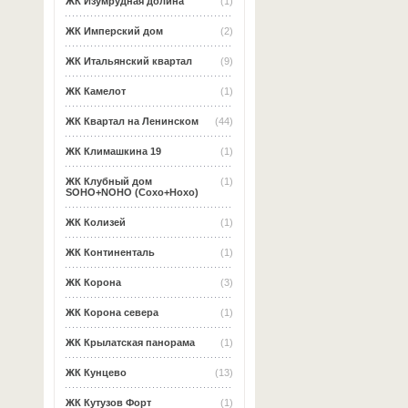
ЖК Изумрудная долина
(1)
ЖК Имперский дом
(2)
ЖК Итальянский квартал
(9)
ЖК Камелот
(1)
ЖК Квартал на Ленинском
(44)
ЖК Климашкина 19
(1)
ЖК Клубный дом
(1)
SOHO+NOHO (Сохо+Нохо)
ЖК Колизей
(1)
ЖК Континенталь
(1)
ЖК Корона
(3)
ЖК Корона севера
(1)
ЖК Крылатская панорама
(1)
ЖК Кунцево
(13)
ЖК Кутузов Форт
(1)