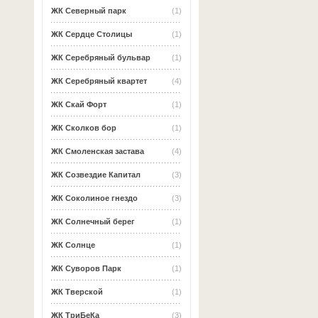
ЖК Северный парк
(1)
ЖК Сердце Столицы
(1)
ЖК Серебряный бульвар
(1)
ЖК Серебряный квартет
(4)
ЖК Скай Форт
(1)
ЖК Сколков бор
(1)
ЖК Смоленская застава
(4)
ЖК Созвездие Капитал
(3)
ЖК Соколиное гнездо
(3)
ЖК Солнечный берег
(1)
ЖК Солнце
(1)
ЖК Суворов Парк
(1)
ЖК Тверской
(1)
ЖК ТриБеКа
(3)