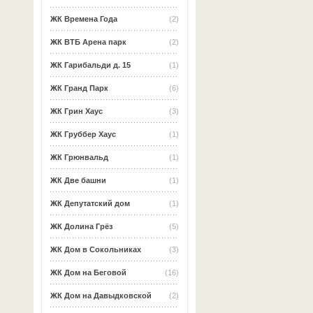
ЖК Времена Года
(2)
ЖК ВТБ Арена парк
(2)
ЖК Гарибальди д. 15
(1)
ЖК Гранд Парк
(6)
ЖК Грин Хаус
(3)
ЖК Груббер Хаус
(1)
ЖК Грюнвальд
(1)
ЖК Две башни
(1)
ЖК Депутатский дом
(1)
ЖК Долина Грёз
(5)
ЖК Дом в Сокольниках
(3)
ЖК Дом на Беговой
(16)
ЖК Дом на Давыдковской
(2)