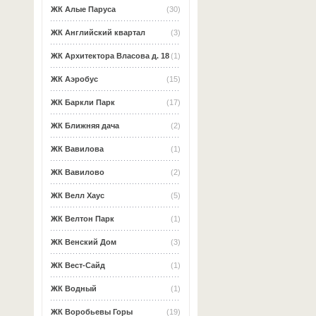
ЖК Алые Паруса
(30)
ЖК Английский квартал
(3)
ЖК Архитектора Власова д. 18
(1)
ЖК Аэробус
(15)
ЖК Баркли Парк
(17)
ЖК Ближняя дача
(2)
ЖК Вавилова
(1)
ЖК Вавилово
(2)
ЖК Велл Хаус
(5)
ЖК Велтон Парк
(1)
ЖК Венский Дом
(3)
ЖК Вест-Сайд
(1)
ЖК Водный
(1)
ЖК Воробьевы Горы
(19)