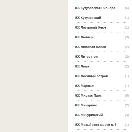
ЖК Кутузовская Ривьера
(6)
ЖК Кутузовский
(1)
ЖК Лазурный блюз
(1)
ЖК Лайнер
(3)
ЖК Липовая Аллея
(2)
ЖК Литератор
(2)
ЖК Лица
(2)
ЖК Лосиный остров
(1)
ЖК Маршал
(1)
ЖК Миракс Парк
(9)
ЖК Мичурино
(2)
ЖК Мичуринский
(4)
ЖК Можайское шоссе д. 6
(1)