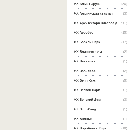
ЖК Алые Паруса
(30)
ЖК Английский квартал
(3)
ЖК Архитектора Власова д. 18
(1)
ЖК Аэробус
(15)
ЖК Баркли Парк
(17)
ЖК Ближняя дача
(2)
ЖК Вавилова
(1)
ЖК Вавилово
(2)
ЖК Велл Хаус
(5)
ЖК Велтон Парк
(1)
ЖК Венский Дом
(3)
ЖК Вест-Сайд
(1)
ЖК Водный
(1)
ЖК Воробьевы Горы
(19)