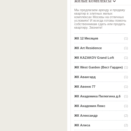
ЖИЛЫЕ КОМПЛЕКСЫ
Мы предлагаем аренду и продажу
квартир в элитных жилых
комплексах Москвы на отличных
условиях! И всегда готовы помочь
собственникам сдать или продать
квартиру. Звоните!
ЖК 12 Месяцев
(1)
ЖК Art Residence
(1)
ЖК KAZAKOV Grand Loft
(1)
ЖК West Garden (Вест Гарден)
(1)
ЖК Авангард
(1)
ЖК Авеню 77
(1)
ЖК Академика Пилюгина д.6
(1)
ЖК Академия Люкс
(1)
ЖК Александр
(2)
ЖК Алиса
(2)