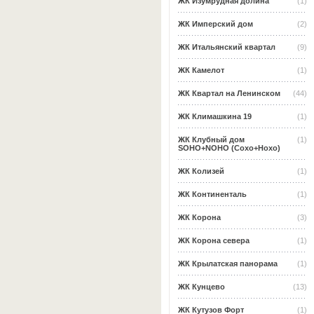
ЖК Изумрудная долина
(1)
ЖК Имперский дом
(2)
ЖК Итальянский квартал
(9)
ЖК Камелот
(1)
ЖК Квартал на Ленинском
(44)
ЖК Климашкина 19
(1)
ЖК Клубный дом
(1)
SOHO+NOHO (Сохо+Нохо)
ЖК Колизей
(1)
ЖК Континенталь
(1)
ЖК Корона
(3)
ЖК Корона севера
(1)
ЖК Крылатская панорама
(1)
ЖК Кунцево
(13)
ЖК Кутузов Форт
(1)