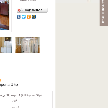
Поделиться…
ы
орона Эйр
, д. 92, корп. 1
(ЖК Корона Эйр)
2
7 м
2
40 м