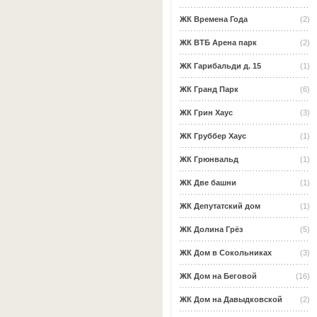
ЖК Времена Года
(2)
ЖК ВТБ Арена парк
(2)
ЖК Гарибальди д. 15
(1)
ЖК Гранд Парк
(6)
ЖК Грин Хаус
(3)
ЖК Груббер Хаус
(1)
ЖК Грюнвальд
(1)
ЖК Две башни
(1)
ЖК Депутатский дом
(1)
ЖК Долина Грёз
(5)
ЖК Дом в Сокольниках
(3)
ЖК Дом на Беговой
(16)
ЖК Дом на Давыдковской
(2)