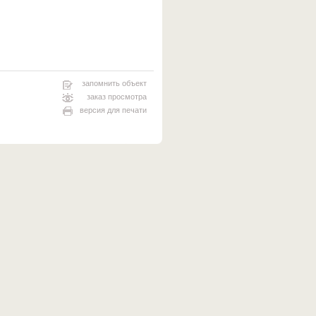
запомнить объект
заказ просмотра
версия для печати