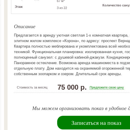
67 м
Количество сану
Этаж
3 из 22
Описание
Предлагается в аренду уютная светлая 1-х комнатная квартира,
элитном жилом комплексе «Корона», по адресу: проспект Вернад
Квартира полностью меблирована и укомплектована всей необх
техникой. Функциональная планировка: изолированная кухня, гос
полноценный санузел: с душевой кабиной-джакузи. Кондиционир
Панорамное остекление. Возможна аренда машиноместа в подзе
отдельную плату. Дом находится на охраняемой огороженной те
собственным зоопарком и озером. Длительный срок аренды.
75 000 р.
Стоимость за месяц
Предложите свою цену
Мы можем организовать показ в удобное д
Записаться на показ