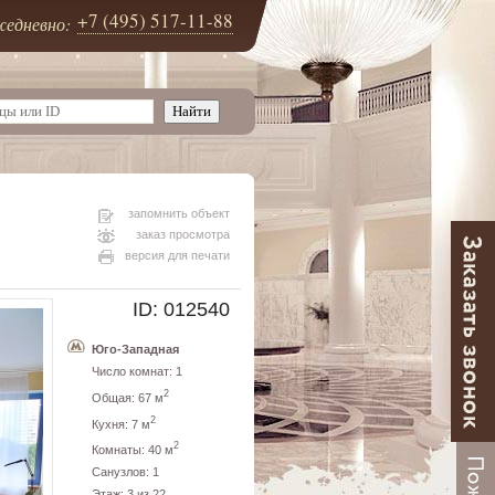
+7 (495) 517-11-88
едневно:
запомнить объект
заказ просмотра
версия для печати
ID: 012540
Юго-Западная
Число комнат: 1
2
Общая: 67 м
2
Кухня: 7 м
2
Комнаты: 40 м
Санузлов: 1
Этаж: 3 из 22