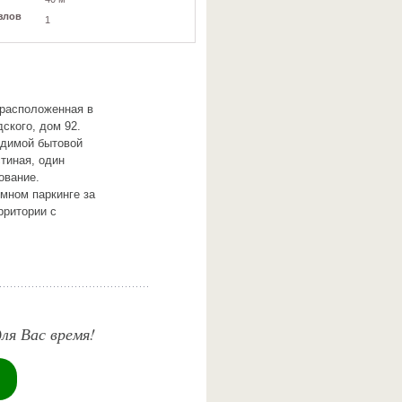
злов
1
 расположенная в
ского, дом 92.
одимой бытовой
тиная, один
ование.
мном паркинге за
рритории с
ля Вас время!