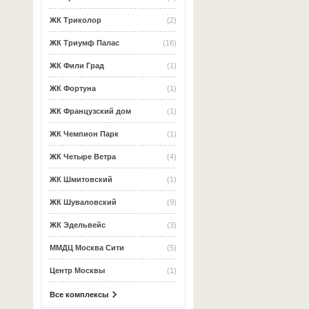
ЖК Триколор
(2)
ЖК Триумф Палас
(16)
ЖК Фили Град
(1)
ЖК Фортуна
(1)
ЖК Французский дом
(1)
ЖК Чемпион Парк
(1)
ЖК Четыре Ветра
(4)
ЖК Шмитовский
(1)
ЖК Шуваловский
(9)
ЖК Эдельвейс
(3)
ММДЦ Москва Сити
(5)
Центр Москвы
(1)
Все комплексы