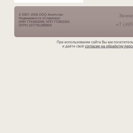
Звони
© 2007–2026 ООО Агентство
Недвижимости «Славянка»
ИНН 7743663096, КПП 772901001
+7 (495
ОГРН 1077761389903
При использовании сайта Вы как посетител
и даёте своё
согласие на обработку пер