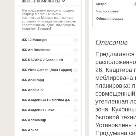
ЖИЛЫЕ КОМПЛЕКСЫ
Метро
Мы предлагаем аренду и продажу
Число комнат
квартир в элитных жилых
комплексах Москвы на отличных
Общая площадь
условиях! И всегда готовы помочь
собственникам сдать или продать
квартиру. Звоните!
Описание
ЖК 12 Месяцев
(1)
ЖК Art Residence
(1)
Предлагается
ЖК KAZAKOV Grand Loft
(1)
расположенном
26. Квартира 
ЖК West Garden (Вест Гарден)
(1)
меблирована 
ЖК Авангард
(1)
планировка: п
ЖК Авеню 77
(1)
совмещенный 
утепленная ло
ЖК Академика Пилюгина д.6
(1)
зона. Кухонны
ЖК Академия Люкс
(1)
бытовой техн
ЖК Александр
(2)
Установлены 
ЖК Алиса
(2)
Продумана си