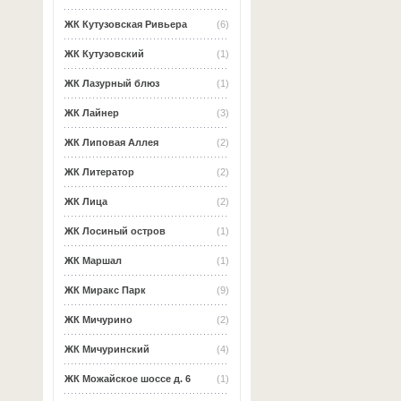
ЖК Кутузовская Ривьера
(6)
ЖК Кутузовский
(1)
ЖК Лазурный блюз
(1)
ЖК Лайнер
(3)
ЖК Липовая Аллея
(2)
ЖК Литератор
(2)
ЖК Лица
(2)
ЖК Лосиный остров
(1)
ЖК Маршал
(1)
ЖК Миракс Парк
(9)
ЖК Мичурино
(2)
ЖК Мичуринский
(4)
ЖК Можайское шоссе д. 6
(1)