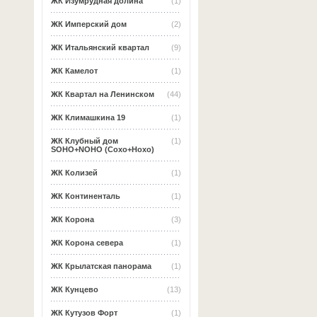
ЖК Изумрудная долина
(1)
ЖК Имперский дом
(2)
ЖК Итальянский квартал
(9)
ЖК Камелот
(1)
ЖК Квартал на Ленинском
(44)
ЖК Климашкина 19
(1)
ЖК Клубный дом
(1)
SOHO+NOHO (Сохо+Нохо)
ЖК Колизей
(1)
ЖК Континенталь
(1)
ЖК Корона
(3)
ЖК Корона севера
(1)
ЖК Крылатская панорама
(1)
ЖК Кунцево
(13)
ЖК Кутузов Форт
(1)