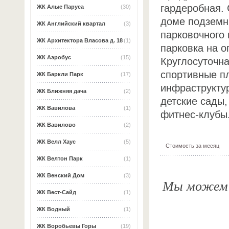
гардеробная. 
ЖК Алые Паруса
(30)
доме подземн
ЖК Английский квартал
(3)
парковочного 
ЖК Архитектора Власова д. 18
(1)
парковка на о
ЖК Аэробус
(15)
Круглосуточна
спортивные п
ЖК Баркли Парк
(17)
инфраструкту
ЖК Ближняя дача
(2)
детские сады,
ЖК Вавилова
(1)
фитнес-клубы
ЖК Вавилово
(2)
ЖК Велл Хаус
(5)
Стоимость за месяц
ЖК Велтон Парк
(1)
ЖК Венский Дом
(3)
Мы можем о
ЖК Вест-Сайд
(1)
ЖК Водный
(1)
ЖК Воробьевы Горы
(19)