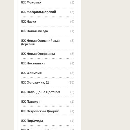
ЖК Мономах
(1)
ЖК Мосфильмовский
(7)
ЖК Наука
(4)
ЖК Новая звезда
(1)
ЖК Новая Олимпийская
(3)
Деревня
ЖК Новая Остоженка
(3)
ЖК Ностальгия
(1)
ЖК Олимпия
(3)
ЖК Остоженка, 11
(15)
ЖК Палаццо на Цветном
(2)
ЖК Патриот
(1)
ЖК Петровский Дворик
(1)
ЖК Пирамида
(1)