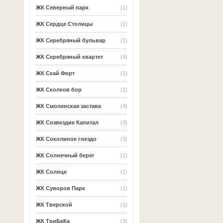
ЖК Северный парк
(1)
ЖК Сердце Столицы
(1)
ЖК Серебряный бульвар
(1)
ЖК Серебряный квартет
(4)
ЖК Скай Форт
(1)
ЖК Сколков бор
(1)
ЖК Смоленская застава
(4)
ЖК Созвездие Капитал
(3)
ЖК Соколиное гнездо
(3)
ЖК Солнечный берег
(1)
ЖК Солнце
(1)
ЖК Суворов Парк
(1)
ЖК Тверской
(1)
ЖК ТриБеКа
(3)