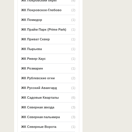
ЖК Покровский берег
(6)
ЖК Покровское-Глебово
(2)
ЖК Помидор
(1)
ЖК Прайм Парк (Prime Park)
(1)
ЖК Приват Сквер
(1)
ЖК Пырьева
(1)
ЖК Ривер-Хаус
(1)
ЖК Розмарин
(1)
ЖК Рублевские огни
(2)
ЖК Русский Авангард
(1)
ЖК Садовые Кварталы
(6)
ЖК Северная звезда
(3)
ЖК Северная пальмира
(3)
ЖК Северные Ворота
(1)