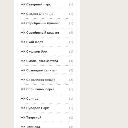
ЖК Северный парк
(1)
ЖК Сердце Столицы
(1)
ЖК Серебряный бульвар
(1)
ЖК Серебряный квартет
(4)
ЖК Скай Форт
(1)
ЖК Сколков бор
(1)
ЖК Смоленская застава
(4)
ЖК Созвездие Капитал
(3)
ЖК Соколиное гнездо
(3)
ЖК Солнечный берег
(1)
ЖК Солнце
(1)
ЖК Суворов Парк
(1)
ЖК Тверской
(1)
ЖК ТриБеКа
(3)