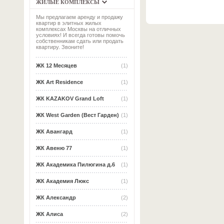
ЖИЛЫЕ КОМПЛЕКСЫ
Мы предлагаем аренду и продажу
квартир в элитных жилых
комплексах Москвы на отличных
условиях! И всегда готовы помочь
собственникам сдать или продать
квартиру. Звоните!
ЖК 12 Месяцев
(1)
ЖК Art Residence
(1)
ЖК KAZAKOV Grand Loft
(1)
ЖК West Garden (Вест Гарден)
(1)
ЖК Авангард
(1)
ЖК Авеню 77
(1)
ЖК Академика Пилюгина д.6
(1)
ЖК Академия Люкс
(1)
ЖК Александр
(2)
ЖК Алиса
(2)