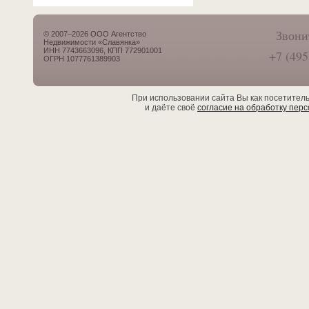
Звони
© 2007–2026 ООО Агентство
Недвижимости «Славянка»
ИНН 7743663096, КПП 772901001
+7 (495
ОГРН 1077761389903
При использовании сайта Вы как посетител
и даёте своё
согласие на обработку пер