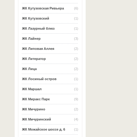
ЖК Кутузовская Ривьера
(6)
ЖК Кутузовский
(1)
ЖК Лазурный блюз
(1)
ЖК Лайнер
(3)
ЖК Липовая Аллея
(2)
ЖК Литератор
(2)
ЖК Лица
(2)
ЖК Лосиный остров
(1)
ЖК Маршал
(1)
ЖК Миракс Парк
(9)
ЖК Мичурино
(2)
ЖК Мичуринский
(4)
ЖК Можайское шоссе д. 6
(1)