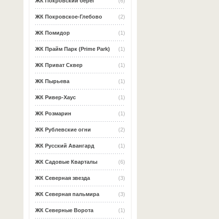
ЖК Покровский берег
(6)
ЖК Покровское-Глебово
(2)
ЖК Помидор
(1)
ЖК Прайм Парк (Prime Park)
(1)
ЖК Приват Сквер
(1)
ЖК Пырьева
(1)
ЖК Ривер-Хаус
(1)
ЖК Розмарин
(1)
ЖК Рублевские огни
(2)
ЖК Русский Авангард
(1)
ЖК Садовые Кварталы
(6)
ЖК Северная звезда
(3)
ЖК Северная пальмира
(3)
ЖК Северные Ворота
(1)