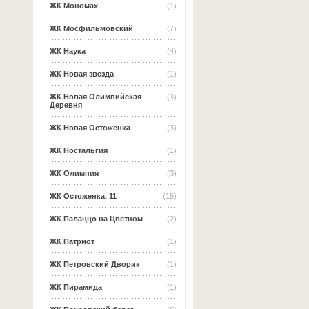
ЖК Мономах
(1)
ЖК Мосфильмовский
(7)
ЖК Наука
(4)
ЖК Новая звезда
(1)
ЖК Новая Олимпийская
(3)
Деревня
ЖК Новая Остоженка
(3)
ЖК Ностальгия
(1)
ЖК Олимпия
(3)
ЖК Остоженка, 11
(15)
ЖК Палаццо на Цветном
(2)
ЖК Патриот
(1)
ЖК Петровский Дворик
(1)
ЖК Пирамида
(1)