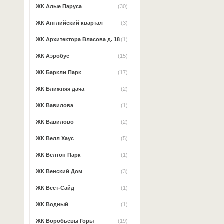
ЖК Алые Паруса
(30)
ЖК Английский квартал
(3)
ЖК Архитектора Власова д. 18
(1)
ЖК Аэробус
(15)
ЖК Баркли Парк
(17)
ЖК Ближняя дача
(2)
ЖК Вавилова
(1)
ЖК Вавилово
(2)
ЖК Велл Хаус
(5)
ЖК Велтон Парк
(1)
ЖК Венский Дом
(3)
ЖК Вест-Сайд
(1)
ЖК Водный
(1)
ЖК Воробьевы Горы
(19)