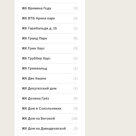
ЖК Времена Года
(2)
ЖК ВТБ Арена парк
(2)
ЖК Гарибальди д. 15
(1)
ЖК Гранд Парк
(6)
ЖК Грин Хаус
(3)
ЖК Груббер Хаус
(1)
ЖК Грюнвальд
(1)
ЖК Две башни
(1)
ЖК Депутатский дом
(1)
ЖК Долина Грёз
(5)
ЖК Дом в Сокольниках
(3)
ЖК Дом на Беговой
(16)
ЖК Дом на Давыдковской
(2)