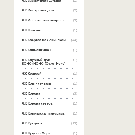
ЖК Изумрудная долина
(1)
ЖК Имперский дом
(2)
ЖК Итальянский квартал
(9)
ЖК Камелот
(1)
ЖК Квартал на Ленинском
(44)
ЖК Климашкина 19
(1)
ЖК Клубный дом
(1)
SOHO+NOHO (Сохо+Нохо)
ЖК Колизей
(1)
ЖК Континенталь
(1)
ЖК Корона
(3)
ЖК Корона севера
(1)
ЖК Крылатская панорама
(1)
ЖК Кунцево
(13)
ЖК Кутузов Форт
(1)