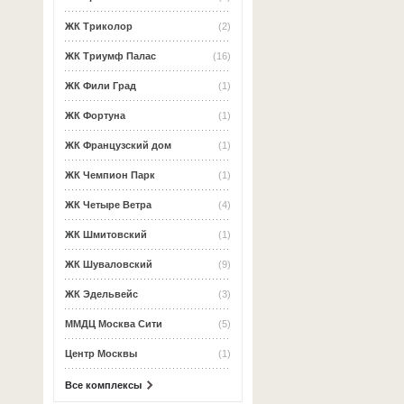
ЖК Триколор
(2)
ЖК Триумф Палас
(16)
ЖК Фили Град
(1)
ЖК Фортуна
(1)
ЖК Французский дом
(1)
ЖК Чемпион Парк
(1)
ЖК Четыре Ветра
(4)
ЖК Шмитовский
(1)
ЖК Шуваловский
(9)
ЖК Эдельвейс
(3)
ММДЦ Москва Сити
(5)
Центр Москвы
(1)
Все комплексы