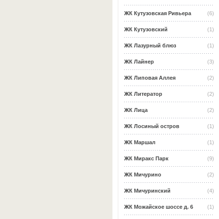
ЖК Кутузовская Ривьера
(6)
ЖК Кутузовский
(1)
ЖК Лазурный блюз
(1)
ЖК Лайнер
(3)
ЖК Липовая Аллея
(2)
ЖК Литератор
(2)
ЖК Лица
(2)
ЖК Лосиный остров
(1)
ЖК Маршал
(1)
ЖК Миракс Парк
(9)
ЖК Мичурино
(2)
ЖК Мичуринский
(4)
ЖК Можайское шоссе д. 6
(1)