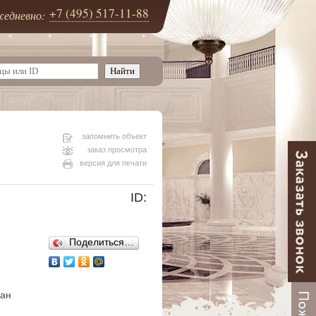
+7 (495) 517-11-88
едневно:
запомнить объект
заказ просмотра
версия для печати
ID:
Поделиться…
ван