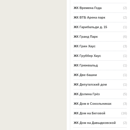
ЖК Времена Года
(2)
ЖК ВТБ Арена парк
(2)
ЖК Гарибальди д. 15
(1)
ЖК Гранд Парк
(6)
ЖК Грин Хаус
(3)
ЖК Груббер Хаус
(1)
ЖК Грюнвальд
(1)
ЖК Две башни
(1)
ЖК Депутатский дом
(1)
ЖК Долина Грёз
(5)
ЖК Дом в Сокольниках
(3)
ЖК Дом на Беговой
(16)
ЖК Дом на Давыдковской
(2)