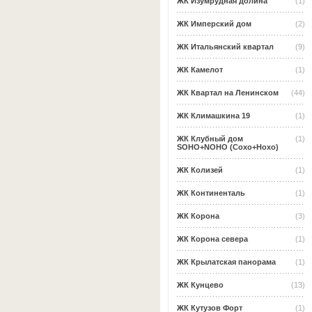
ЖК Изумрудная долина
(1)
ЖК Имперский дом
(2)
ЖК Итальянский квартал
(9)
ЖК Камелот
(1)
ЖК Квартал на Ленинском
(44)
ЖК Климашкина 19
(1)
ЖК Клубный дом
(1)
SOHO+NOHO (Сохо+Нохо)
ЖК Колизей
(1)
ЖК Континенталь
(1)
ЖК Корона
(3)
ЖК Корона севера
(1)
ЖК Крылатская панорама
(1)
ЖК Кунцево
(13)
ЖК Кутузов Форт
(1)