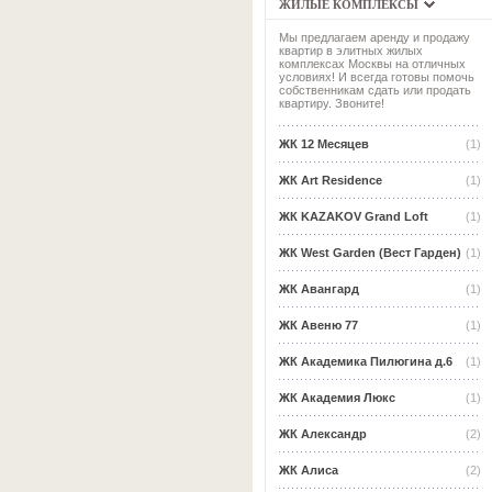
ЖИЛЫЕ КОМПЛЕКСЫ
Мы предлагаем аренду и продажу
квартир в элитных жилых
комплексах Москвы на отличных
условиях! И всегда готовы помочь
собственникам сдать или продать
квартиру. Звоните!
ЖК 12 Месяцев
(1)
ЖК Art Residence
(1)
ЖК KAZAKOV Grand Loft
(1)
ЖК West Garden (Вест Гарден)
(1)
ЖК Авангард
(1)
ЖК Авеню 77
(1)
ЖК Академика Пилюгина д.6
(1)
ЖК Академия Люкс
(1)
ЖК Александр
(2)
ЖК Алиса
(2)