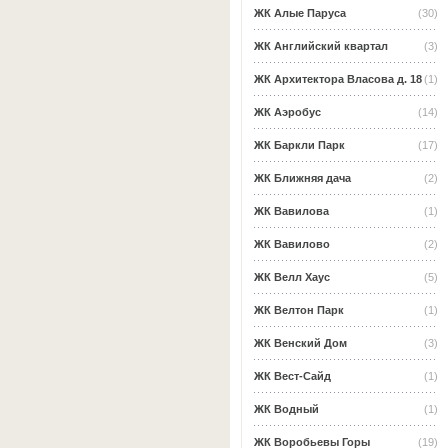
ЖК Алые Паруса
(30)
ЖК Английский квартал
(3)
ЖК Архитектора Власова д. 18
(1)
ЖК Аэробус
(14)
ЖК Баркли Парк
(17)
ЖК Ближняя дача
(2)
ЖК Вавилова
(1)
ЖК Вавилово
(2)
ЖК Велл Хаус
(5)
ЖК Велтон Парк
(1)
ЖК Венский Дом
(3)
ЖК Вест-Сайд
(1)
ЖК Водный
(1)
ЖК Воробьевы Горы
(19)