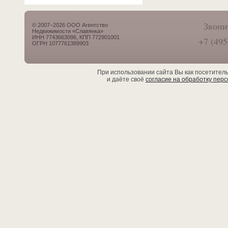
Звони
© 2007–2026 ООО Агентство
Недвижимости «Славянка»
ИНН 7743663096, КПП 772901001
+7 (495
ОГРН 1077761389903
При использовании сайта Вы как посетител
и даёте своё
согласие на обработку пер