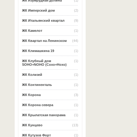
ЖК Изумрудная долина
(1)
ЖК Имперский дом
(2)
ЖК Итальянский квартал
(9)
ЖК Камелот
(1)
ЖК Квартал на Ленинском
(44)
ЖК Климашкина 19
(1)
ЖК Клубный дом
(1)
SOHO+NOHO (Сохо+Нохо)
ЖК Колизей
(1)
ЖК Континенталь
(1)
ЖК Корона
(3)
ЖК Корона севера
(1)
ЖК Крылатская панорама
(1)
ЖК Кунцево
(13)
ЖК Кутузов Форт
(1)