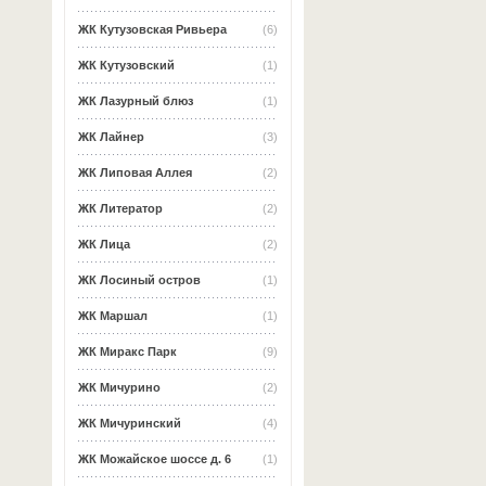
ЖК Кутузовская Ривьера
(6)
ЖК Кутузовский
(1)
ЖК Лазурный блюз
(1)
ЖК Лайнер
(3)
ЖК Липовая Аллея
(2)
ЖК Литератор
(2)
ЖК Лица
(2)
ЖК Лосиный остров
(1)
ЖК Маршал
(1)
ЖК Миракс Парк
(9)
ЖК Мичурино
(2)
ЖК Мичуринский
(4)
ЖК Можайское шоссе д. 6
(1)