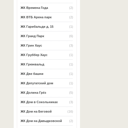
ЖК Времена Года
(2)
ЖК ВТБ Арена парк
(2)
ЖК Гарибальди д. 15
(1)
ЖК Гранд Парк
(6)
ЖК Грин Хаус
(3)
ЖК Груббер Хаус
(1)
ЖК Грюнвальд
(1)
ЖК Две башни
(1)
ЖК Депутатский дом
(1)
ЖК Долина Грёз
(5)
ЖК Дом в Сокольниках
(3)
ЖК Дом на Беговой
(16)
ЖК Дом на Давыдковской
(2)