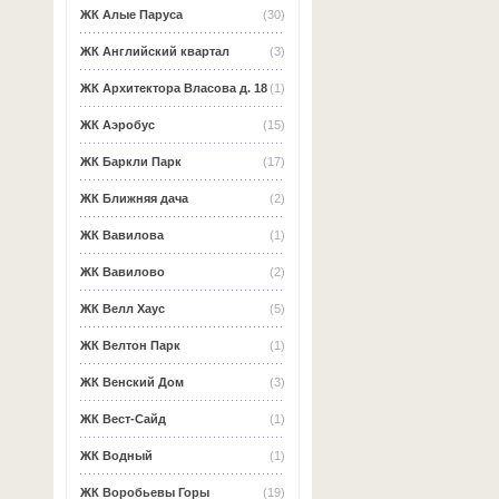
ЖК Алые Паруса
(30)
ЖК Английский квартал
(3)
ЖК Архитектора Власова д. 18
(1)
ЖК Аэробус
(15)
ЖК Баркли Парк
(17)
ЖК Ближняя дача
(2)
ЖК Вавилова
(1)
ЖК Вавилово
(2)
ЖК Велл Хаус
(5)
ЖК Велтон Парк
(1)
ЖК Венский Дом
(3)
ЖК Вест-Сайд
(1)
ЖК Водный
(1)
ЖК Воробьевы Горы
(19)