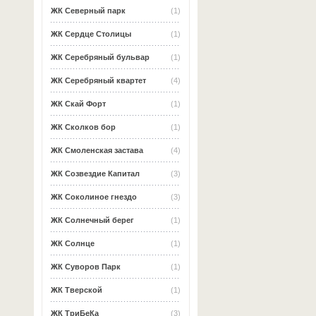
ЖК Северный парк
(1)
ЖК Сердце Столицы
(1)
ЖК Серебряный бульвар
(1)
ЖК Серебряный квартет
(4)
ЖК Скай Форт
(1)
ЖК Сколков бор
(1)
ЖК Смоленская застава
(4)
ЖК Созвездие Капитал
(3)
ЖК Соколиное гнездо
(3)
ЖК Солнечный берег
(1)
ЖК Солнце
(1)
ЖК Суворов Парк
(1)
ЖК Тверской
(1)
ЖК ТриБеКа
(3)