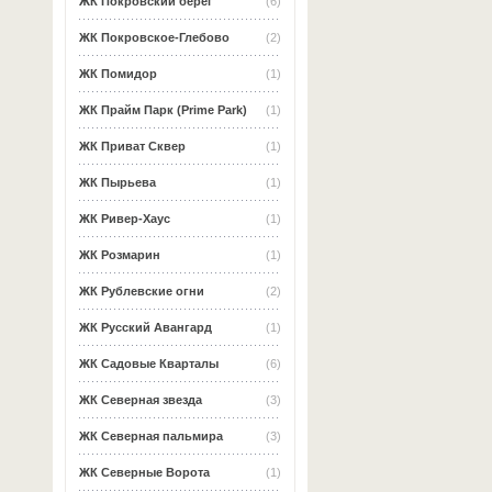
ЖК Покровский берег
(6)
ЖК Покровское-Глебово
(2)
ЖК Помидор
(1)
ЖК Прайм Парк (Prime Park)
(1)
ЖК Приват Сквер
(1)
ЖК Пырьева
(1)
ЖК Ривер-Хаус
(1)
ЖК Розмарин
(1)
ЖК Рублевские огни
(2)
ЖК Русский Авангард
(1)
ЖК Садовые Кварталы
(6)
ЖК Северная звезда
(3)
ЖК Северная пальмира
(3)
ЖК Северные Ворота
(1)