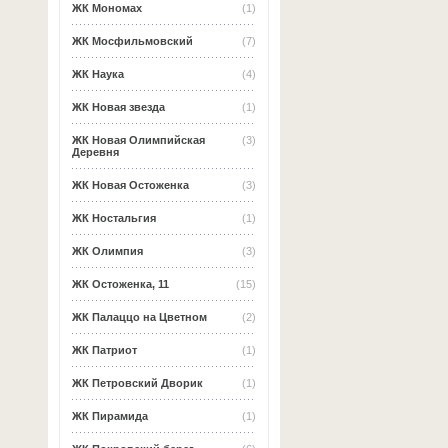
ЖК Мономах
(1)
ЖК Мосфильмовский
(7)
ЖК Наука
(4)
ЖК Новая звезда
(1)
ЖК Новая Олимпийская
(3)
Деревня
ЖК Новая Остоженка
(3)
ЖК Ностальгия
(1)
ЖК Олимпия
(3)
ЖК Остоженка, 11
(15)
ЖК Палаццо на Цветном
(2)
ЖК Патриот
(1)
ЖК Петровский Дворик
(1)
ЖК Пирамида
(1)