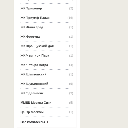
ЖК Триколор
(2)
ЖК Триумф Палас
(16)
ЖК Фили Град
(1)
ЖК Фортуна
(1)
ЖК Французский дом
(1)
ЖК Чемпион Парк
(1)
ЖК Четыре Ветра
(4)
ЖК Шмитовский
(1)
ЖК Шуваловский
(9)
ЖК Эдельвейс
(3)
ММДЦ Москва Сити
(5)
Центр Москвы
(1)
Все комплексы