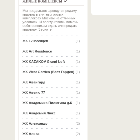
ЖИЛЫЕ КОМПЛЕКСЫ
Мы предлагаем аренду и продажу
квартир в элитных жилых
комплексах Москвы на отличных
условиях! И всегда готовы помочь
собственникам сдать или продать
квартиру. Звоните!
ЖК 12 Месяцев
(1)
ЖК Art Residence
(1)
ЖК KAZAKOV Grand Loft
(1)
ЖК West Garden (Вест Гарден)
(1)
ЖК Авангард
(1)
ЖК Авеню 77
(1)
ЖК Академика Пилюгина д.6
(1)
ЖК Академия Люкс
(1)
ЖК Александр
(2)
ЖК Алиса
(2)