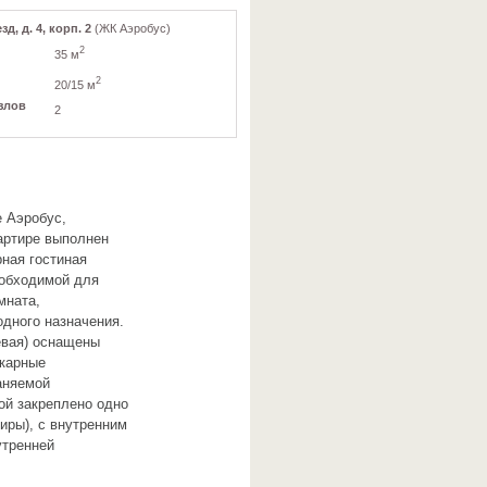
д, д. 4, корп. 2
(ЖК Аэробус)
2
35 м
2
20/15 м
злов
2
е Аэробус,
вартире выполнен
ная гостиная
еобходимой для
мната,
одного назначения.
евая) оснащены
икарные
аняемой
ой закреплено одно
иры), с внутренним
утренней