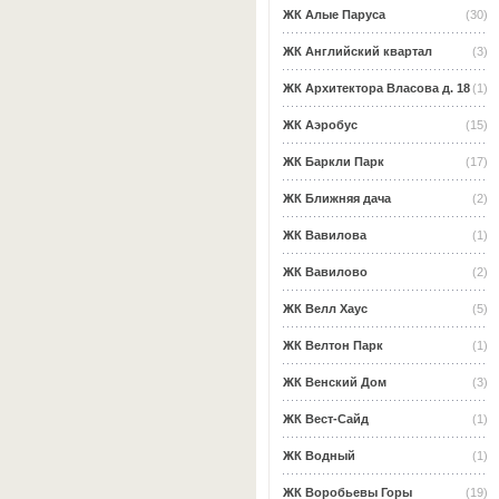
ЖК Алые Паруса
(30)
ЖК Английский квартал
(3)
ЖК Архитектора Власова д. 18
(1)
ЖК Аэробус
(15)
ЖК Баркли Парк
(17)
ЖК Ближняя дача
(2)
ЖК Вавилова
(1)
ЖК Вавилово
(2)
ЖК Велл Хаус
(5)
ЖК Велтон Парк
(1)
ЖК Венский Дом
(3)
ЖК Вест-Сайд
(1)
ЖК Водный
(1)
ЖК Воробьевы Горы
(19)