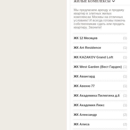
ЖИЛЫЕ КОМПЛЕКСЫ
Мы предлагаем аренду и продажу
квартир в элитных жилых
комплексах Москвы на отличных
условиях! И всегда готовы помочь
собственникам сдать или продать
квартиру. Звоните!
ЖК 12 Месяцев
(1)
ЖК Art Residence
(1)
ЖК KAZAKOV Grand Loft
(1)
ЖК West Garden (Вест Гарден)
(1)
ЖК Авангард
(1)
ЖК Авеню 77
(1)
ЖК Академика Пилюгина д.6
(1)
ЖК Академия Люкс
(1)
ЖК Александр
(2)
ЖК Алиса
(2)