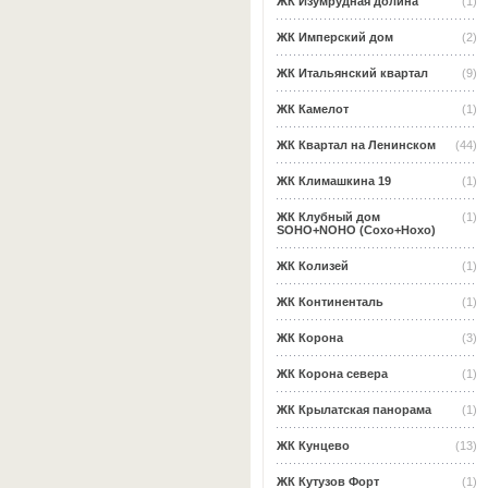
ЖК Изумрудная долина
(1)
ЖК Имперский дом
(2)
ЖК Итальянский квартал
(9)
ЖК Камелот
(1)
ЖК Квартал на Ленинском
(44)
ЖК Климашкина 19
(1)
ЖК Клубный дом
(1)
SOHO+NOHO (Сохо+Нохо)
ЖК Колизей
(1)
ЖК Континенталь
(1)
ЖК Корона
(3)
ЖК Корона севера
(1)
ЖК Крылатская панорама
(1)
ЖК Кунцево
(13)
ЖК Кутузов Форт
(1)