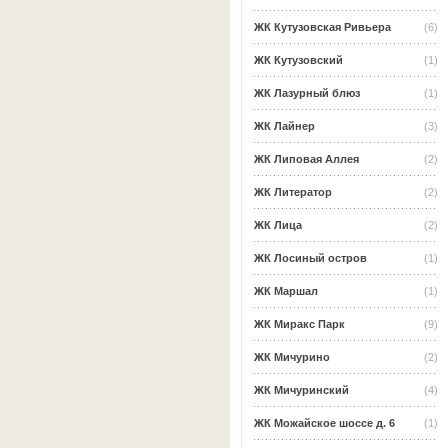
ЖК Кутузовская Ривьера
(6)
ЖК Кутузовский
(1)
ЖК Лазурный блюз
(1)
ЖК Лайнер
(3)
ЖК Липовая Аллея
(2)
ЖК Литератор
(2)
ЖК Лица
(2)
ЖК Лосиный остров
(1)
ЖК Маршал
(1)
ЖК Миракс Парк
(9)
ЖК Мичурино
(2)
ЖК Мичуринский
(4)
ЖК Можайское шоссе д. 6
(1)