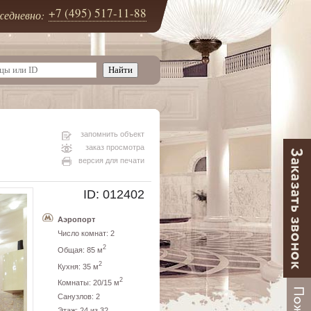
+7 (495) 517-11-88
едневно:
запомнить объект
заказ просмотра
версия для печати
ID: 012402
Аэропорт
Число комнат: 2
2
Общая: 85 м
2
Кухня: 35 м
2
Комнаты: 20/15 м
Санузлов: 2
Этаж: 24 из 32