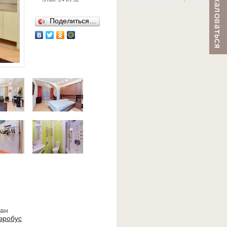
Поделиться…
ван
эробус