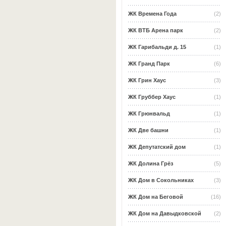
ЖК Времена Года
(2)
ЖК ВТБ Арена парк
(2)
ЖК Гарибальди д. 15
(1)
ЖК Гранд Парк
(6)
ЖК Грин Хаус
(3)
ЖК Груббер Хаус
(1)
ЖК Грюнвальд
(1)
ЖК Две башни
(1)
ЖК Депутатский дом
(1)
ЖК Долина Грёз
(5)
ЖК Дом в Сокольниках
(3)
ЖК Дом на Беговой
(16)
ЖК Дом на Давыдковской
(2)