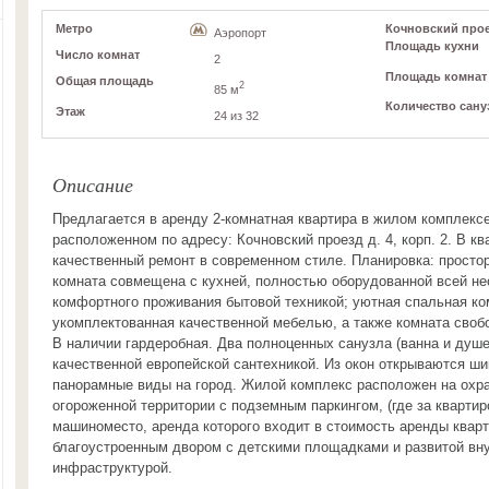
Метро
Кочновский проез
Аэропорт
Площадь кухни
Число комнат
2
Площадь комнат
Общая площадь
2
85 м
Количество сану
Этаж
24 из 32
Описание
Предлагается в аренду 2-комнатная квартира в жилом комплекс
расположенном по адресу: Кочновский проезд д. 4, корп. 2. В к
качественный ремонт в современном стиле. Планировка: простор
комната совмещена с кухней, полностью оборудованной всей н
комфортного проживания бытовой техникой; уютная спальная ко
укомплектованная качественной мебелью, а также комната своб
В наличии гардеробная. Два полноценных санузла (ванна и душ
качественной европейской сантехникой. Из окон открываются ш
панорамные виды на город. Жилой комплекс расположен на охр
огороженной территории с подземным паркингом, (где за квартир
машиноместо, аренда которого входит в стоимость аренды кварт
благоустроенным двором с детскими площадками и развитой вн
инфраструктурой.