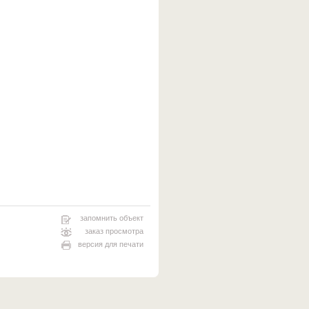
запомнить объект
заказ просмотра
версия для печати