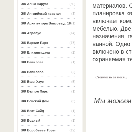
ЖК Алые Паруса
(30)
материалов. 
планировка кв
ЖК Английский квартал
(3)
включает ком
ЖК Архитектора Власова д. 18
(1)
мебелью. Две
ЖК Аэробус
(14)
назначения, г
ванной. Одно
ЖК Баркли Парк
(17)
включено в с
ЖК Ближняя дача
(2)
охраняемая те
ЖК Вавилова
(1)
ЖК Вавилово
(2)
Стоимость за месяц
ЖК Велл Хаус
(5)
ЖК Велтон Парк
(1)
Мы можем о
ЖК Венский Дом
(3)
ЖК Вест-Сайд
(1)
ЖК Водный
(1)
ЖК Воробьевы Горы
(19)