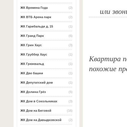
или звон
ЖК Времена Года
(2)
ЖК ВТБ Арена парк
(2)
ЖК Гарибальди д. 15
(1)
ЖК Гранд Парк
(6)
ЖК Грин Хаус
(3)
ЖК Груббер Хаус
(1)
Квартира по
ЖК Грюнвальд
(1)
похожие пр
ЖК Две башни
(1)
ЖК Депутатский дом
(1)
ЖК Долина Грёз
(5)
ЖК Дом в Сокольниках
(3)
ЖК Дом на Беговой
(16)
ЖК Дом на Давыдковской
(2)