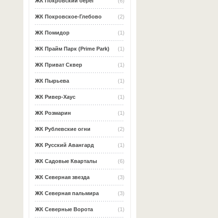
ЖК Покровский берег
(6)
ЖК Покровское-Глебово
(2)
ЖК Помидор
(1)
ЖК Прайм Парк (Prime Park)
(1)
ЖК Приват Сквер
(1)
ЖК Пырьева
(1)
ЖК Ривер-Хаус
(1)
ЖК Розмарин
(1)
ЖК Рублевские огни
(2)
ЖК Русский Авангард
(1)
ЖК Садовые Кварталы
(6)
ЖК Северная звезда
(3)
ЖК Северная пальмира
(3)
ЖК Северные Ворота
(1)