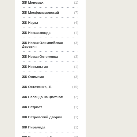
ЖК Мономах
(1)
ЖК Мосфильмовский
(7)
ЖК Наука
(4)
ЖК Новая звезда
(1)
ЖК Новая Олимпийская
(3)
Деревня
ЖК Новая Остоженка
(3)
ЖК Ностальгия
(1)
ЖК Олимпия
(3)
ЖК Остоженка, 11
(15)
ЖК Палаццо на Цветном
(2)
ЖК Патриот
(1)
ЖК Петровский Дворик
(1)
ЖК Пирамида
(1)