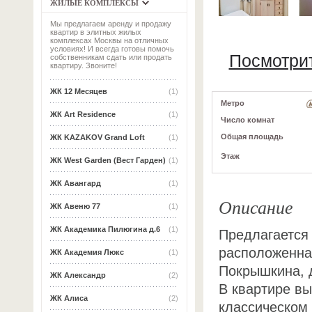
ЖИЛЫЕ КОМПЛЕКСЫ
Мы предлагаем аренду и продажу
квартир в элитных жилых
комплексах Москвы на отличных
условиях! И всегда готовы помочь
Посмотри
собственникам сдать или продать
квартиру. Звоните!
ЖК 12 Месяцев
(1)
Метро
ЖК Art Residence
(1)
Число комнат
Общая площадь
ЖК KAZAKOV Grand Loft
(1)
Этаж
ЖК West Garden (Вест Гарден)
(1)
ЖК Авангард
(1)
Описание
ЖК Авеню 77
(1)
ЖК Академика Пилюгина д.6
(1)
Предлагается 
расположенная
ЖК Академия Люкс
(1)
Покрышкина, д
ЖК Александр
(2)
В квартире в
ЖК Алиса
(2)
классическом