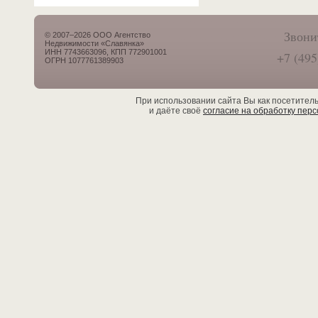
Звони
© 2007–2026 ООО Агентство
Недвижимости «Славянка»
ИНН 7743663096, КПП 772901001
+7 (495
ОГРН 1077761389903
При использовании сайта Вы как посетител
и даёте своё
согласие на обработку пер