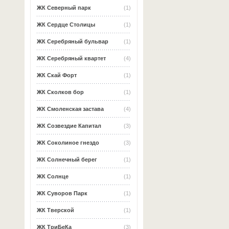
ЖК Северный парк
(1)
ЖК Сердце Столицы
(1)
ЖК Серебряный бульвар
(1)
ЖК Серебряный квартет
(4)
ЖК Скай Форт
(1)
ЖК Сколков бор
(1)
ЖК Смоленская застава
(4)
ЖК Созвездие Капитал
(3)
ЖК Соколиное гнездо
(3)
ЖК Солнечный берег
(1)
ЖК Солнце
(1)
ЖК Суворов Парк
(1)
ЖК Тверской
(1)
ЖК ТриБеКа
(3)