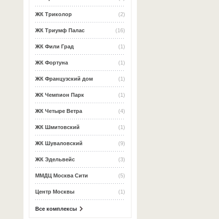
ЖК Триколор
(2)
ЖК Триумф Палас
(16)
ЖК Фили Град
(1)
ЖК Фортуна
(1)
ЖК Французский дом
(1)
ЖК Чемпион Парк
(1)
ЖК Четыре Ветра
(4)
ЖК Шмитовский
(1)
ЖК Шуваловский
(9)
ЖК Эдельвейс
(3)
ММДЦ Москва Сити
(5)
Центр Москвы
(1)
Все комплексы