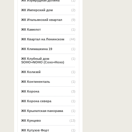
ЖК Изумрудная долина
(1)
ЖК Имперский дом
(2)
ЖК Итальянский квартал
(9)
ЖК Камелот
(1)
ЖК Квартал на Ленинском
(44)
ЖК Климашкина 19
(1)
ЖК Клубный дом
(1)
SOHO+NOHO (Сохо+Нохо)
ЖК Колизей
(1)
ЖК Континенталь
(1)
ЖК Корона
(3)
ЖК Корона севера
(1)
ЖК Крылатская панорама
(1)
ЖК Кунцево
(13)
ЖК Кутузов Форт
(1)